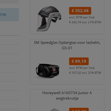
€ 352,68
BTW.
excl. BTW per
Stuk
€ 426,74
incl. 21% BTW
3M Speedglas Opbergtas voor lashelm,
G5-01
€ 89,19
excl. BTW per
Stuk
€ 107,92
incl. 21% BTW
Honeywell A160734 Junior A
wegtrekruitje