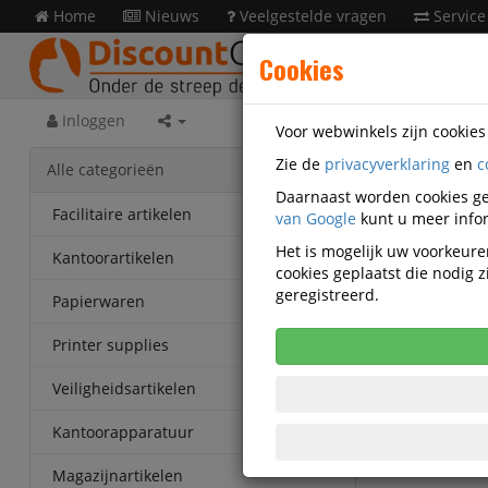
Home
Nieuws
Veelgestelde vragen
Service
Cookies
Inloggen
Voor webwinkels zijn cookie
Zie de
privacyverklaring
en
c
Veilig
Alle categorieën
Domnick
Daarnaast worden cookies ge
Facilitaire artikelen
van Google
kunt u meer infor
Domnick
Het is mogelijk uw voorkeuren
Kantoorartikelen
2010
cookies geplaatst die nodig
geregistreerd.
Papierwaren
Printer supplies
Veiligheidsartikelen
Kantoorapparatuur
Magazijnartikelen