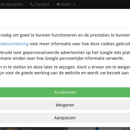
 en garantie
Contact
Meer
s nodig om goed te kunnen functioneren en de prestaties te kunne
ookieverklaring
voor meer informatie over hoe deze cookies gebrui
heidsartikelen
Adembescherming
Motoraangedreven system
 Hunter
OU9634-RLK-G.A5
bruikt voor gepersonaliseerde advertenties op het Google Ads pla
matie vinden over hoe Google persoonlijke informatie verwerkt.
 Hunter OUTLET Microfilter K010AA vo
 in te stellen en deze later te wijzigen. Kiest u ervoor om te weig
 zijn voor de goede werking van de website en wordt uw bezoek aa
Accepteren
Weigeren
€ 46
per stuk ex
Aanpassen
€ 56,20
per stu
BT