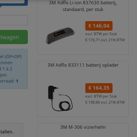
3M Adflo Li-ion 837630 batterij,
standaard,
per stuk
€ 146,04
excl. BTW per
Stuk
elwagen
€ 176,71
incl. 21% BTW
kel (OP=OP)
binnen
3M Adflo 833111 batterij oplader
 1 à 2
gen.
oorraad:
1
€ 164,35
excl. BTW per
Stuk
€ 198,86
incl. 21% BTW
3M M-306 vizierhelm
tallen.