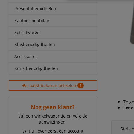
Presentatiemiddelen
Kantoormeubilair
Schrijfwaren
Klusbenodigdheden
Accessoires
Kunstbenodigdheden
Laatst bekeken artikelen
1
Te g
Nog geen klant?
Let o
Vul een winkelwagentje en volg de
aanwijzingen!
Stel e
Wilt u liever eerst een account