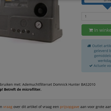
In wink
Outlet arti
geleverd 
gemiddeld
werkda
Actuele v
ebruiken met: Ademuchtfilterset Domnick Hunter BAS2010
p! Betreft de microfilter.
en
vraag
over dit artikel of vraag een
prijsopgave
aan voor grote aan