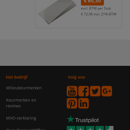
€ 60,30
excl. BTW per
Stuk
€ 72,96
incl. 21% BTW
Het bedrijf
Volg ons
Milieukeurmerken
Keurmerken en
reviews
MVO-verklaring