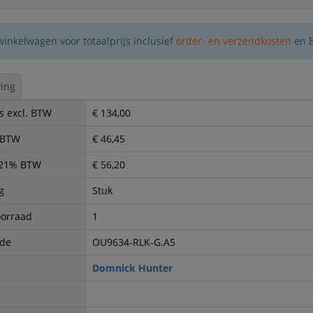
winkelwagen voor totaalprijs inclusief
order- en verzendkosten
en 
ing
s excl. BTW
€ 134,00
. BTW
€ 46,45
. 21% BTW
€ 56,20
g
Stuk
oorraad
1
ode
OU9634-RLK-G.A5
Domnick Hunter