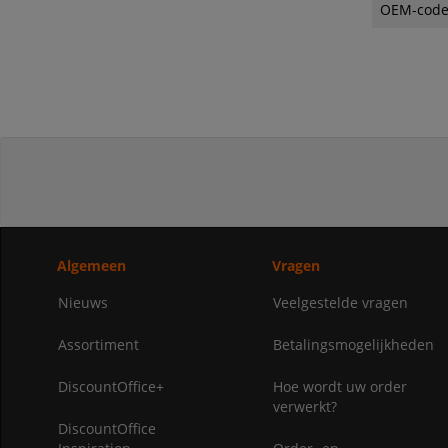
OEM-cod
Algemeen
Vragen
Nieuws
Veelgestelde vragen
Assortiment
Betalingsmogelijkheden
DiscountOffice+
Hoe wordt uw order
verwerkt?
DiscountOffice