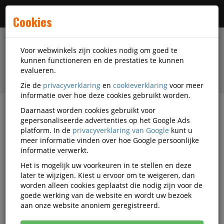
Menu
Cookies
Voor webwinkels zijn cookies nodig om goed te
kunnen functioneren en de prestaties te kunnen
evalueren.
Zie de
privacyverklaring
en
cookieverklaring
voor meer
informatie over hoe deze cookies gebruikt worden.
Daarnaast worden cookies gebruikt voor
filter
gepersonaliseerde advertenties op het Google Ads
platform. In de
privacyverklaring van Google
kunt u
Veiligheidsartikelen
Adembescherming
meer informatie vinden over hoe Google persoonlijke
Half- en volgelaatsmaskers
3M
MA-49425110
informatie verwerkt.
Het is mogelijk uw voorkeuren in te stellen en deze
3M 4251+ FFA1-P2 R D
later te wijzigen. Kiest u ervoor om te weigeren, dan
halfgelaatsmasker - One size
worden alleen cookies geplaatst die nodig zijn voor de
goede werking van de website en wordt uw bezoek
Korting vanaf aankoop 2 eenheden, zie
prijsoverzicht
aan onze website anoniem geregistreerd.
Vanaf € 21,41 excl. BTW bij aankoop van minimaal 6