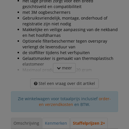
Het lage profiel zorgt voor een breed
gezichtsveld en compatibiliteit
met 3M oogbeschermers
Gebruiksvriendelijk, montage, onderhoud of
registratie zijn niet nodig
Makkelijke en veilige aanpassing van de nekband
en het hoofdharnas
Optionele filterbeschermer tegen overspray
verlengt de levensduur van
de stoffilter tijdens het verfspuiten
Gelaatsmasker is gemaakt van thermoplastisch
elastomeer
meer
Maximaal productgewicht 320 gram
Stel een vraag over dit artikel
Zie winkelwagen voor totaalprijs inclusief
order-
en verzendkosten
en BTW.
Omschrijving
Kenmerken
Staffelprijzen 2+