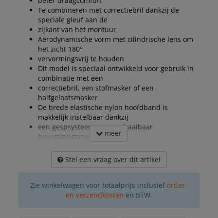
beter draagcomfort
Te combineren met correctiebril dankzij de
speciale gleuf aan de
zijkant van het montuur
Aërodynamische vorm met cilindrische lens om
het zicht 180°
vervormingsvrij te houden
Dit model is speciaal ontwikkeld voor gebruik in
combinatie met een
correctiebril, een stofmasker of een
halfgelaatsmasker
De brede elastische nylon hoofdband is
makkelijk instelbaar dankzij
een gespsysteem en een draaibaar
meer
bevestigingsmechanisme
Stel een vraag over dit artikel
Zie winkelwagen voor totaalprijs inclusief
order-
en verzendkosten
en BTW.