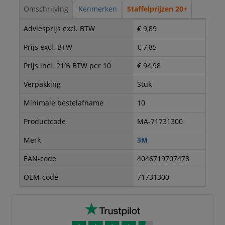
Omschrijving
Kenmerken
Staffelprijzen 20+
Adviesprijs excl. BTW
€ 9,89
Prijs excl. BTW
€ 7,85
Prijs incl. 21% BTW per 10
€ 94,98
Verpakking
Stuk
Minimale bestelafname
10
Productcode
MA-71731300
Merk
3M
EAN-code
4046719707478
OEM-code
71731300