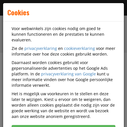
Menu
Cookies
Voor webwinkels zijn cookies nodig om goed te
kunnen functioneren en de prestaties te kunnen
evalueren.
Zie de
privacyverklaring
en
cookieverklaring
voor meer
informatie over hoe deze cookies gebruikt worden.
Daarnaast worden cookies gebruikt voor
filter
gepersonaliseerde advertenties op het Google Ads
platform. In de
privacyverklaring van Google
kunt u
Veiligheidsartikelen
Oogbescherming
meer informatie vinden over hoe Google persoonlijke
Ruimzichtbrillen
3M
MA-71731300
informatie verwerkt.
Het is mogelijk uw voorkeuren in te stellen en deze
3M Fahrenheit ruimzichtbril
later te wijzigen. Kiest u ervoor om te weigeren, dan
worden alleen cookies geplaatst die nodig zijn voor de
Korting vanaf aankoop 20 eenheden, zie
goede werking van de website en wordt uw bezoek
prijsoverzicht
aan onze website anoniem geregistreerd.
Vanaf € 7,79 excl. BTW bij aankoop van minimaal 20
eenheden