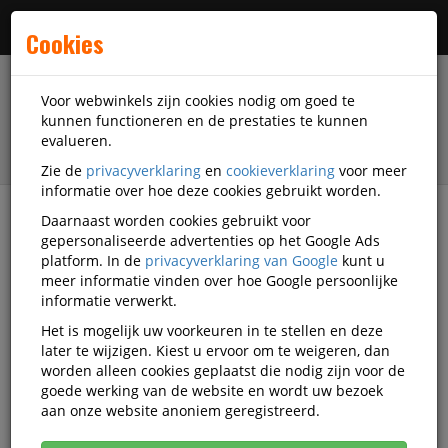
Menu
Cookies
Voor webwinkels zijn cookies nodig om goed te
kunnen functioneren en de prestaties te kunnen
evalueren.
Zie de
privacyverklaring
en
cookieverklaring
voor meer
informatie over hoe deze cookies gebruikt worden.
Daarnaast worden cookies gebruikt voor
filter
gepersonaliseerde advertenties op het Google Ads
platform. In de
privacyverklaring van Google
kunt u
Veiligheidsartikelen
Adembescherming
meer informatie vinden over hoe Google persoonlijke
Ademluchttoestellen
3M
MA-49020101
informatie verwerkt.
Het is mogelijk uw voorkeuren in te stellen en deze
3M Versaflo S-200+
later te wijzigen. Kiest u ervoor om te weigeren, dan
ademhalingssysteem met
worden alleen cookies geplaatst die nodig zijn voor de
goede werking van de website en wordt uw bezoek
luchttoevoer
aan onze website anoniem geregistreerd.