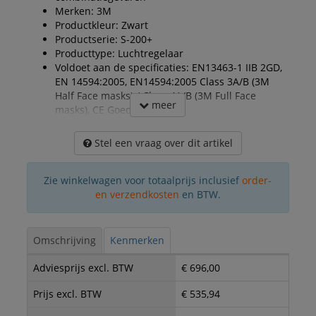
Merken: 3M
Productkleur: Zwart
Productserie: S-200+
Producttype: Luchtregelaar
Voldoet aan de specificaties: EN13463-1 IIB 2GD,
EN 14594:2005, EN14594:2005 Class 3A/B (3M
Half Face masks) / Class 4A/B (3M Full Face
meer
masks), CE Goedgekeurd
Stel een vraag over dit artikel
Zie winkelwagen voor totaalprijs inclusief
order-
en verzendkosten
en BTW.
Omschrijving
Kenmerken
Adviesprijs excl. BTW
€ 696,00
Prijs excl. BTW
€ 535,94