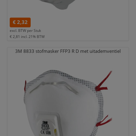
€ 2,32
excl. BTW per
Stuk
€ 2,81
incl. 21% BTW
3M 8833 stofmasker FFP3 R D met uitademventiel