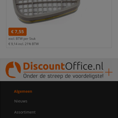
€ 7,55
excl. BTW per
Stuk
€ 9,14
incl. 21% BTW
Algemeen
Nieuws
Assortiment