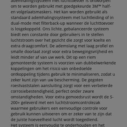
ademhalingssysteem met luchttoevoer is ontworpen
om te worden gebruikt met goedgekeurde 3M™ half-
en volgelaatsmaskers. Het kan worden gebruikt als
standaard ademhalingssysteem met luchtleiding of in
dual-mode met filterback-up wanneer de luchttoevoer
is losgekoppeld. Ons lichte, gebalanceerde systeem
biedt een constante door gebruikers in te stellen
luchtstroom over het gezicht die zorgt voor koelte en
extra draagcomfort. De ademslang met laag profiel en
smalle doorlaat zorgt voor extra bewegingsvrijheid en
leidt minder af van uw werk. Dit op een riem
gemonteerde systeem is voorzien van dubbelwerkende
koppelingen om het risico van onbedoelde
ontkoppeling tijdens gebruik te minimaliseren, zodat u
zeker kunt zijn van uw bescherming. De gegoten
roestvaststalen aansluiting zorgt voor een verbeterde
corrosiebestendigheid, perfect onder zware
omstandigheden. Voor extra gemoedsrust wordt de S-
200+ geleverd met een luchtstroomcontrolezak
waarmee gebruikers een eenvoudige controle voor
gebruik kunnen uitvoeren om er zeker van te zijn dat
de juiste hoeveelheid lucht wordt toegediend.
Het systeem is eenvoudig te onderhouden en het