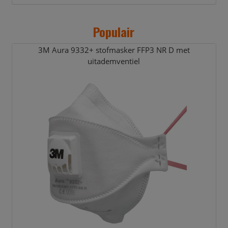
Populair
3M Aura 9332+ stofmasker FFP3 NR D met
uitademventiel