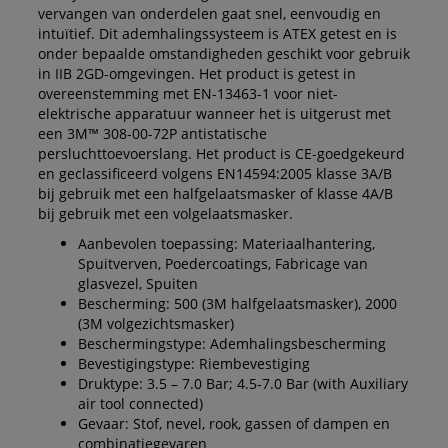
vervangen van onderdelen gaat snel, eenvoudig en
intuïtief. Dit ademhalingssysteem is ATEX getest en is
onder bepaalde omstandigheden geschikt voor gebruik
in IIB 2GD-omgevingen. Het product is getest in
overeenstemming met EN-13463-1 voor niet-
elektrische apparatuur wanneer het is uitgerust met
een 3M™ 308-00-72P antistatische
persluchttoevoerslang. Het product is CE-goedgekeurd
en geclassificeerd volgens EN14594:2005 klasse 3A/B
bij gebruik met een halfgelaatsmasker of klasse 4A/B
bij gebruik met een volgelaatsmasker.
Aanbevolen toepassing: Materiaalhantering,
Spuitverven, Poedercoatings, Fabricage van
glasvezel, Spuiten
Bescherming: 500 (3M halfgelaatsmasker), 2000
(3M volgezichtsmasker)
Beschermingstype: Ademhalingsbescherming
Bevestigingstype: Riembevestiging
Druktype: 3.5 – 7.0 Bar; 4.5-7.0 Bar (with Auxiliary
air tool connected)
Gevaar: Stof, nevel, rook, gassen of dampen en
combinatiegevaren