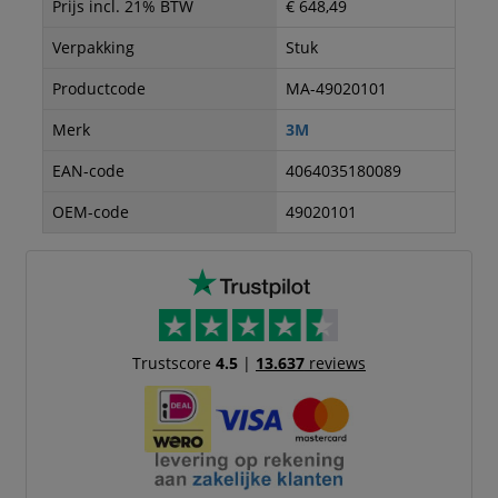
Prijs incl. 21% BTW
€ 648,49
Verpakking
Stuk
Productcode
MA-49020101
Merk
3M
EAN-code
4064035180089
OEM-code
49020101
Trustscore
4.5
|
13.637
reviews