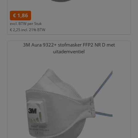
€ 1,86
excl. BTW per
Stuk
€ 2,25
incl. 21% BTW
3M Aura 9322+ stofmasker FFP2 NR D met
uitademventiel