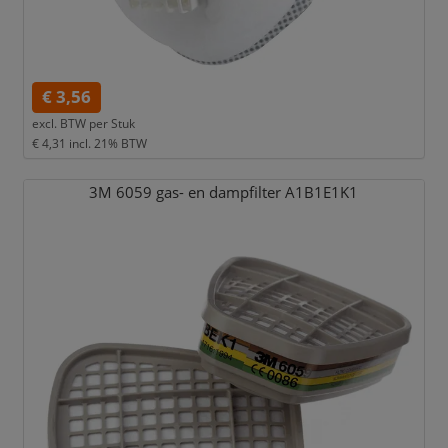
€ 3,56
excl. BTW per
Stuk
€ 4,31
incl. 21% BTW
3M 6059 gas- en dampfilter A1B1E1K1