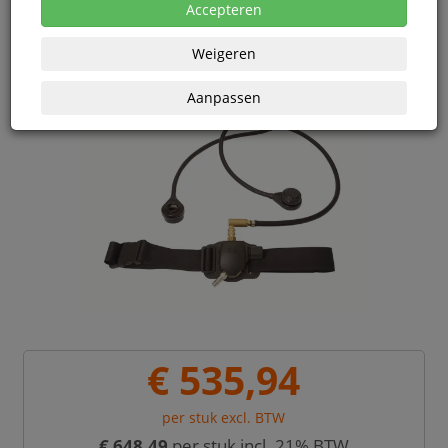
Accepteren
Weigeren
Aanpassen
€ 535,94
per stuk excl. BTW
€ 648,49
per stuk incl. 21% BTW