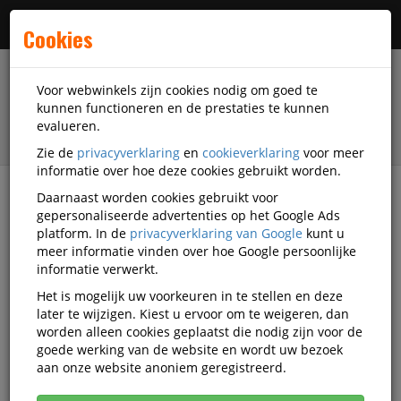
Menu
Cookies
Voor webwinkels zijn cookies nodig om goed te
kunnen functioneren en de prestaties te kunnen
evalueren.
Zie de
privacyverklaring
en
cookieverklaring
voor meer
informatie over hoe deze cookies gebruikt worden.
Daarnaast worden cookies gebruikt voor
filter
gepersonaliseerde advertenties op het Google Ads
platform. In de
privacyverklaring van Google
kunt u
Veiligheidsartikelen
Oogbescherming
meer informatie vinden over hoe Google persoonlijke
Correctie- en veiligheidsbrillen
3M
informatie verwerkt.
LR-13967862
Het is mogelijk uw voorkeuren in te stellen en deze
later te wijzigen. Kiest u ervoor om te weigeren, dan
3M Solus +1,5 veiligheidsbril, per
worden alleen cookies geplaatst die nodig zijn voor de
stuk
goede werking van de website en wordt uw bezoek
aan onze website anoniem geregistreerd.
Korting vanaf aankoop 2 eenheden, zie
prijsoverzicht