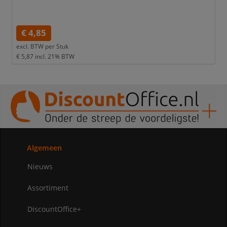
€ 4,85
excl. BTW per
Stuk
€ 5,87
incl. 21% BTW
Algemeen
Nieuws
Assortiment
DiscountOffice+