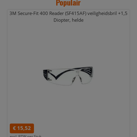
Populair
3M Secure-Fit 400 Reader (SF415AF) veiligheidsbril +1,
5
Diopter,
helde
€ 15,52
excl. BTW per
Stuk