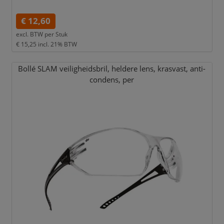
€ 12,60
excl. BTW per
Stuk
€ 15,25
incl. 21% BTW
Bollé SLAM veiligheidsbril,
heldere lens,
krasvast,
anti-
condens,
per