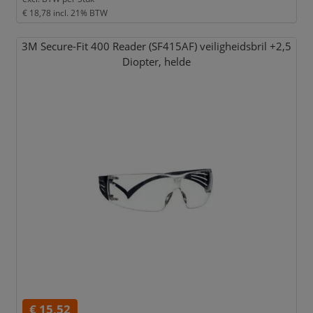
€ 18,78
incl. 21% BTW
3M Secure-Fit 400 Reader (SF415AF) veiligheidsbril +2,
5
Diopter,
helde
€ 15,52