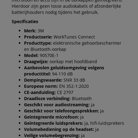
Hierdoor zijn geen losse audiokabels of afzonderlijke
batterijhouders nodig tijdens het gebruik.
Specificaties
Merk:
3M
Productserie:
WorkTunes Connect
Producttype:
elektronische gehoorbeschermer
en Bluetooth-oorkap
Model:
90570E-1
Draagwijze:
oorkap met hoofdband
Aanbevolen geluidsomgeving volgens
producttitel:
94-110 dB
Dempingswaarde:
SNR 33 dB
Europese norm:
EN 352-1:2020
CE-aanduiding:
CE 2797
Draadloze verbinding:
Bluetooth
Geschikt voor audiostreaming:
ja
Geschikt voor telefoongesprekken:
ja
Geïntegreerde microfoon:
ja
Geïntegreerde luidsprekers:
ja, hifi-luidsprekers
Volumebediening op de headset:
ja
Veilige volumebegrenzing:
ja