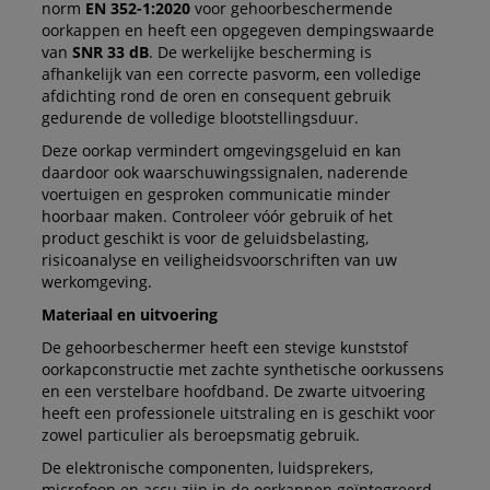
norm
EN 352-1:2020
voor gehoorbeschermende
oorkappen en heeft een opgegeven dempingswaarde
van
SNR 33 dB
. De werkelijke bescherming is
afhankelijk van een correcte pasvorm, een volledige
afdichting rond de oren en consequent gebruik
gedurende de volledige blootstellingsduur.
Deze oorkap vermindert omgevingsgeluid en kan
daardoor ook waarschuwingssignalen, naderende
voertuigen en gesproken communicatie minder
hoorbaar maken. Controleer vóór gebruik of het
product geschikt is voor de geluidsbelasting,
risicoanalyse en veiligheidsvoorschriften van uw
werkomgeving.
Materiaal en uitvoering
De gehoorbeschermer heeft een stevige kunststof
oorkapconstructie met zachte synthetische oorkussens
en een verstelbare hoofdband. De zwarte uitvoering
heeft een professionele uitstraling en is geschikt voor
zowel particulier als beroepsmatig gebruik.
De elektronische componenten, luidsprekers,
microfoon en accu zijn in de oorkappen geïntegreerd.