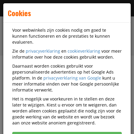
Menu
Cookies
Voor webwinkels zijn cookies nodig om goed te
kunnen functioneren en de prestaties te kunnen
evalueren.
Zie de
privacyverklaring
en
cookieverklaring
voor meer
informatie over hoe deze cookies gebruikt worden.
Daarnaast worden cookies gebruikt voor
filter
gepersonaliseerde advertenties op het Google Ads
platform. In de
privacyverklaring van Google
kunt u
Veiligheidsartikelen
Gehoorbescherming
meer informatie vinden over hoe Google persoonlijke
Gehoorkappen
3M
Q1466235
informatie verwerkt.
Het is mogelijk uw voorkeuren in te stellen en deze
Oorkap 3M WorkTunes Connect
later te wijzigen. Kiest u ervoor om te weigeren, dan
Bluetooth 94-110 dB zwart
worden alleen cookies geplaatst die nodig zijn voor de
goede werking van de website en wordt uw bezoek
Korting vanaf aankoop 2 eenheden, zie
prijsoverzicht
aan onze website anoniem geregistreerd.
Vanaf € 66,91 excl. BTW bij aankoop van minimaal 2