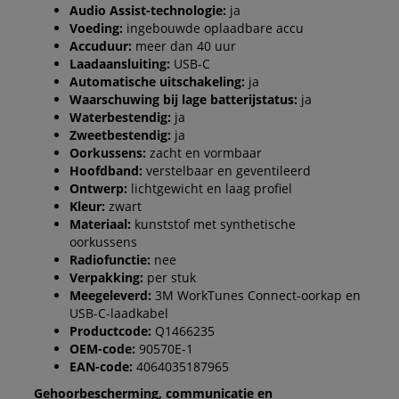
Audio Assist-technologie:
ja
Voeding:
ingebouwde oplaadbare accu
Accuduur:
meer dan 40 uur
Laadaansluiting:
USB-C
Automatische uitschakeling:
ja
Waarschuwing bij lage batterijstatus:
ja
Waterbestendig:
ja
Zweetbestendig:
ja
Oorkussens:
zacht en vormbaar
Hoofdband:
verstelbaar en geventileerd
Ontwerp:
lichtgewicht en laag profiel
Kleur:
zwart
Materiaal:
kunststof met synthetische
oorkussens
Radiofunctie:
nee
Verpakking:
per stuk
Meegeleverd:
3M WorkTunes Connect-oorkap en
USB-C-laadkabel
Productcode:
Q1466235
OEM-code:
90570E-1
EAN-code:
4064035187965
Gehoorbescherming, communicatie en