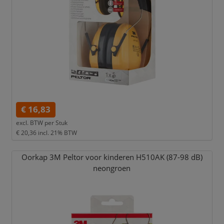
€ 16,83
excl. BTW per
Stuk
€ 20,36
incl. 21% BTW
Oorkap 3M Peltor voor kinderen H510AK (87-98 dB)
neongroen