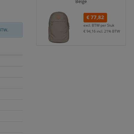
Beige
€ 77,82
excl. BTW per
Stuk
BTW.
€ 94,16
incl. 21% BTW