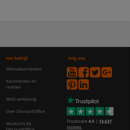
Het bedrijf
Volg ons
Milieukeurmerken
Keurmerken en
reviews
MVO-verklaring
Over DiscountOffice
Trustscore
4.5
|
13.637
Vacatures bij
reviews
DiscountOffice