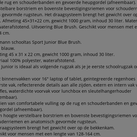
 de rug en schouderbanden en gevoerde heupgordel (afneembaar).
stelbare borstriem en bovenste bevestigingsriemen voor schouder
 gevormde rugsteun. Het draagsysteem brengt het gewicht over o
 Afmeting 45×31×22 cm, gewicht 1000 gram, inhoud 30 liter. Mate
waterafstotend. Uitvoering Blue Brush. Geschikt voor mensen met 
4 cm.
ann schooltas Sport Junior Blue Brush.
 blauw.
ing 45 x 31 x 22 cm, gewicht 1000 gram, inhoud 30 liter.
iaal 100% polyester, waterafstotend.
 Junior is ideaal als volgende rugzak als je je eerste schoolrugzak 
 binnenvakken voor 16" laptop of tablet, geïntegreerde regenhoes 
ste vak, reflecterende details aan alle zijden, extern en intern vak 
fles, waterdichte voorvak voor lunchbox en sleutelhangerhouder
eembaar).
ien van comfortabele vulling op de rug en schouderbanden en ge
gordel (afneembaar).
n hoogte verstelbare borstriem en bovenste bevestigingsriemen vo
uderriemen en anatomisch gevormde rugsteun.
raagsysteem brengt het gewicht over op de bekkenkam.
ikt voor mensen met een lengte van 128-164 cm.