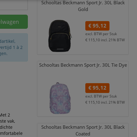
Schooltas Beckmann Sport Jr. 30L Black
Gold
elwagen
€ 95,12
excl. BTW per
Stuk
€ 115,10
incl. 21% BTW
artikel,
rtijd 1 à 2
gen.
Schooltas Beckmann Sport Jr. 30L Tie Dye
€ 95,12
excl. BTW per
Stuk
€ 115,10
incl. 21% BTW
Met 2
ste vak,
Schooltas Beckmann Sport Jr. 30L Black
rdichte
omfortabele
Coated