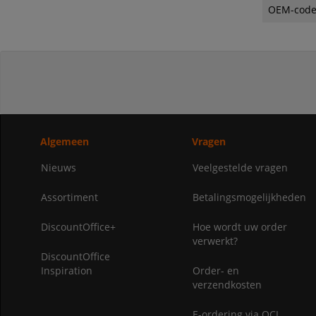
OEM-cod
Algemeen
Vragen
Nieuws
Veelgestelde vragen
Assortiment
Betalingsmogelijkheden
DiscountOffice+
Hoe wordt uw order
verwerkt?
DiscountOffice
Inspiration
Order- en
verzendkosten
E-ordering via OCI