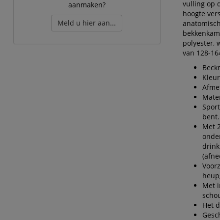
vulling op
aanmaken?
hoogte ver
Meld u hier aan...
anatomisch
bekkenkam.
polyester, 
van 128-16
Beckm
Kleur
Afmet
Mater
Sport
bent.
Met 2
onder
drink
(afn
Voorz
heup
Met i
scho
Het d
Gesch