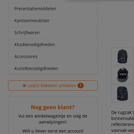
Presentatiemiddelen
Kantoormeubilair
Schrijfwaren
Klusbenodigdheden
Accessoires
Kunstbenodigdheden
Laatst bekeken artikelen
1
Nog geen klant?
De rugzak S
Vul een winkelwagentje en volg de
binnenvakke
aanwijzingen!
reflecteren
voorvak vo
Wilt u liever eerst een account