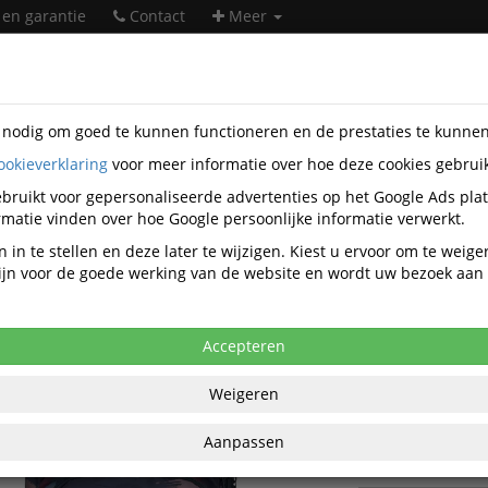
 en garantie
Contact
Meer
s nodig om goed te kunnen functioneren en de prestaties te kunne
ookieverklaring
voor meer informatie over hoe deze cookies gebrui
soires
Schoolartikelen
Rugzakken
Beckmann
KTC-BE-23
bruikt voor gepersonaliseerde advertenties op het Google Ads pla
as Beckmann 30L Sport Junior, Blue Br
matie vinden over hoe Google persoonlijke informatie verwerkt.
 in te stellen en deze later te wijzigen. Kiest u ervoor om te weig
anaf aankoop 2 eenheden, zie
prijsoverzicht
 zijn voor de goede werking van de website en wordt uw bezoek aa
,04 excl. BTW bij aankoop van minimaal 2
€ 95
Accepteren
per stuk ex
Weigeren
€ 115,10
per st
BT
Aanpassen