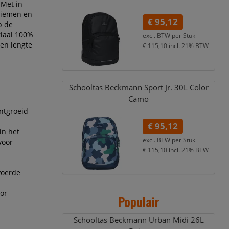
 Met in
riemen en
€ 95,12
p de
riaal 100%
excl. BTW per
Stuk
een lengte
€ 115,10
incl. 21% BTW
Schooltas Beckmann Sport Jr. 30L Color
Camo
ontgroeid
€ 95,12
in het
excl. BTW per
Stuk
voor
€ 115,10
incl. 21% BTW
voerde
or
Populair
Schooltas Beckmann Urban Midi 26L