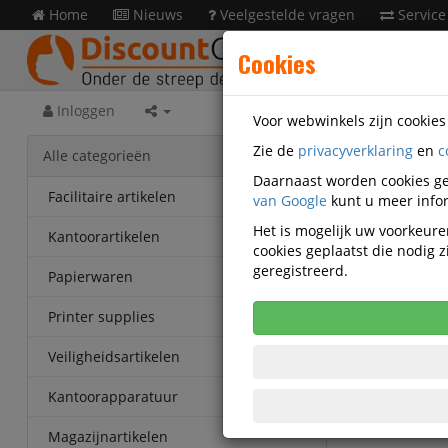
Home
Nieuws
Veelgestelde vragen
Service
Cookies
Inloggen
Voor webwinkels zijn cookie
Zie de
privacyverklaring
en
c
Acces
Alle categorieën
Daarnaast worden cookies ge
Schoolt
Facilitaire artikelen
van Google
kunt u meer infor
Het is mogelijk uw voorkeuren
Korting v
Kantoorartikelen
cookies geplaatst die nodig
Vanaf € 94
geregistreerd.
eenheden
Papierwaren
Printer supplies
Veiligheidsartikelen
Kantoorapparatuur
Magazijnartikelen