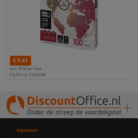
€ 5,41
excl. BTW per
Stuk
€ 6,55
incl. 21% BTW
Algemeen