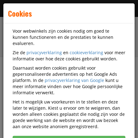
Menu
Cookies
Voor webwinkels zijn cookies nodig om goed te
kunnen functioneren en de prestaties te kunnen
evalueren.
Zie de
privacyverklaring
en
cookieverklaring
voor meer
informatie over hoe deze cookies gebruikt worden.
Daarnaast worden cookies gebruikt voor
filter
gepersonaliseerde advertenties op het Google Ads
platform. In de
privacyverklaring van Google
kunt u
Papierwaren
Kopieerpapier
meer informatie vinden over hoe Google persoonlijke
Papier A4 wit 90 Gram
Navigator
SP-NAV090
informatie verwerkt.
Het is mogelijk uw voorkeuren in te stellen en deze
Navigator Kopieerpapier A4
later te wijzigen. Kiest u ervoor om te weigeren, dan
Expression Wit 90 Gram 500 Vel
worden alleen cookies geplaatst die nodig zijn voor de
goede werking van de website en wordt uw bezoek
Korting vanaf aankoop 3 eenheden, zie
prijsoverzicht
aan onze website anoniem geregistreerd.
Vanaf € 4,52 excl. BTW bij aankoop van minimaal 175