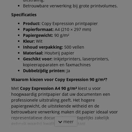
Betrouwbare verwerking bij grote printvolumes.
Specificaties
Product:
Copy Expression printpapier
Papierformaat:
A4 (210 × 297 mm)
Papiergewicht:
90 g/m²
Kleur:
Wit
Inhoud verpakking:
500 vellen
Materiaal:
Houtvrij papier
Geschikt voor:
Inkjetprinters, laserprinters,
kopieerapparaten en faxmachines
Dubbelzijdig printen:
Ja
Waarom kiezen voor Copy Expression 90 g/m²?
Met
Copy Expression A4 90 g/m²
kiest u voor
hoogwaardig printpapier dat uw documenten een
professionele uitstraling geeft. Het hogere
papiergewicht, de uitstekende witheid en de
betrouwbare verwerking maken dit papier ideaal voor
representatieve documenten en dagelijks zakelijk
meer
gebruik waarbij kwaliteit voorop staat.