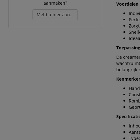
aanmaken?
Voordelen 
Indiv
Meld u hier aan...
Perfe
Zorgt
Snell
Ideaa
Toepassin
De creamers
wachtruimt
belangrijk z
Kenmerke
Hand
Const
Romi
Gebru
Specificati
Inhou
Aanta
Type: