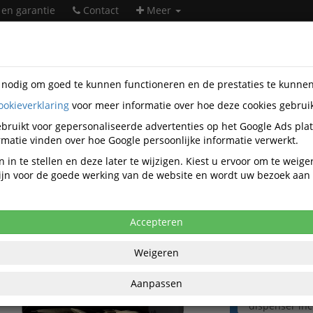
 en garantie
Contact
Meer
s nodig om goed te kunnen functioneren en de prestaties te kunne
ookieverklaring
voor meer informatie over hoe deze cookies gebrui
taire artikelen
Catering-artikelen
Koffie- en theetoebehoren
gberts
Q890098
bruikt voor gepersonaliseerde advertenties op het Google Ads pla
matie vinden over hoe Google persoonlijke informatie verwerkt.
reamer Douwe Egberts sticks 2.5gr 500
 in te stellen en deze later te wijzigen. Kiest u ervoor om te weig
 zijn voor de goede werking van de website en wordt uw bezoek aa
anaf aankoop 2 eenheden, zie
prijsoverzicht
,07 excl. BTW bij aankoop van minimaal 7
Accepteren
€ 22
Weigeren
per 500 stuks 
excl. 
Aanpassen
€ 24,69
per 50
dispenser in