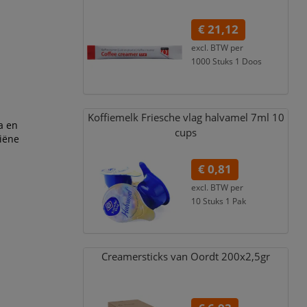
€ 21,12
excl. BTW per
1000 Stuks 1 Doos
€ 23,02
incl. 9% BTW
Koffiemelk Friesche vlag halvamel 7ml 10
a en
cups
iëne
€ 0,81
excl. BTW per
10 Stuks 1 Pak
€ 0,88
incl. 9% BTW
Creamersticks van Oordt 200x2,
5gr