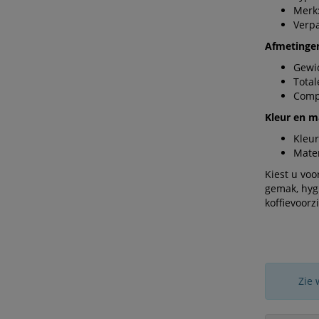
Merk
Verpa
Afmetinge
Gewic
Total
Comp
Kleur en m
Kleur
Mater
Kiest u vo
gemak, hygi
koffievoorz
Zie 