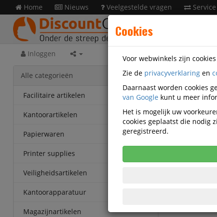
Home
Nieuws
Veelgestelde vragen
Service
Cookies
Inloggen
Voor webwinkels zijn cookie
Zie de
privacyverklaring
en
c
Facili
Alle categorieën
Douwe E
Daarnaast worden cookies ge
Facilitaire artikelen
van Google
kunt u meer infor
Koffiec
Het is mogelijk uw voorkeuren
Kantoorartikelen
cookies geplaatst die nodig
Korting v
geregistreerd.
Vanaf € 22
Papierwaren
eenheden
Printer supplies
Veiligheidsartikelen
Kantoorapparatuur
Magazijnartikelen