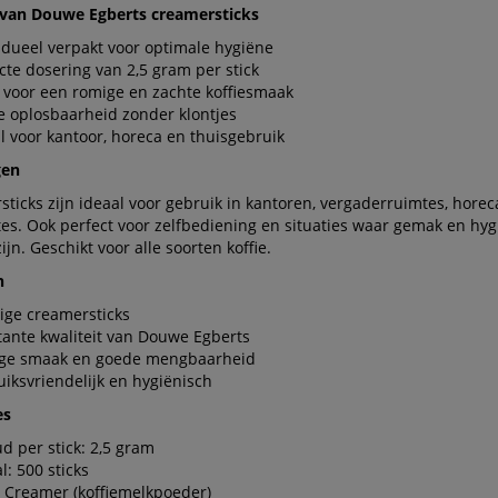
van Douwe Egberts creamersticks
idueel verpakt voor optimale hygiëne
cte dosering van 2,5 gram per stick
 voor een romige en zachte koffiesmaak
e oplosbaarheid zonder klontjes
l voor kantoor, horeca en thuisgebruik
gen
ticks zijn ideaal voor gebruik in kantoren, vergaderruimtes, horec
es. Ook perfect voor zelfbediening en situaties waar gemak en hyg
ijn. Geschikt voor alle soorten koffie.
n
ige creamersticks
ante kwaliteit van Douwe Egberts
ge smaak en goede mengbaarheid
iksvriendelijk en hygiënisch
es
d per stick: 2,5 gram
l: 500 sticks
 Creamer (koffiemelkpoeder)