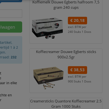
Koffiemelk Douwe Egberts halfroom 7,
5
gram 240 cups
€ 20,18
elwagen
excl. BTW per
240 Stuks 1 Doos
€ 22,00
incl. 9% BTW
artikel,
rtijd 1 à 2
Koffiecreamer Douwe Egberts sticks
gen.
900x2.5gr
rraad:
232
€ 38,53
t
excl. BTW per
e
900 Stuks 1 Doos
aar in elke
€ 42,00
incl. 9% BTW
achte en
r
Creamersticks Quantore Koffiecreamer 2.5
Gram 1000 Stuks