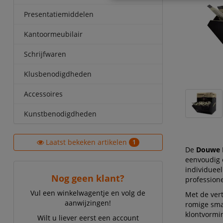
Presentatiemiddelen
Kantoormeubilair
Schrijfwaren
Klusbenodigdheden
Accessoires
Kunstbenodigdheden
Laatst bekeken artikelen
1
De
Douwe E
eenvoudig 
individueel
Nog geen klant?
professione
Vul een winkelwagentje en volg de
Met de vert
aanwijzingen!
romige smaa
klontvormin
Wilt u liever eerst een account