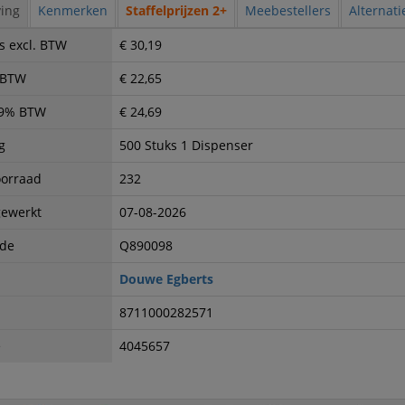
ing
Kenmerken
Staffelprijzen 2+
Meebestellers
Alternat
s excl. BTW
€ 30,19
. BTW
€ 22,65
. 9% BTW
€ 24,69
g
500 Stuks 1 Dispenser
oorraad
232
gewerkt
07-08-2026
ode
Q890098
Douwe Egberts
8711000282571
e
4045657