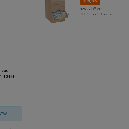
€ 6,93
excl. BTW per
200 Stuks 1 Dispenser
€ 7,55
incl. 9% BTW
u voor
r iedere
BTW.