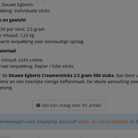
: Douwe Egberts
kking: Individuele sticks
n en gewicht
ht per stick: 2,5 gram
e inhoud: 1,25 kg
acte verpakking voor eenvoudige opslag
ateriaal
 inhoud: Licht crème
iaal verpakking: Papier / folie sticks
or de
Douwe Egberts Creamersticks 2,5 gram 500 stuks
, dan kiest 
ëne en een heerlijke romige koffiesmaak. De ideale aanvulling voo
iening.
Stel een vraag over dit artikel
winkelwagen voor totaalprijs inclusief
order- en verzendkosten
en 