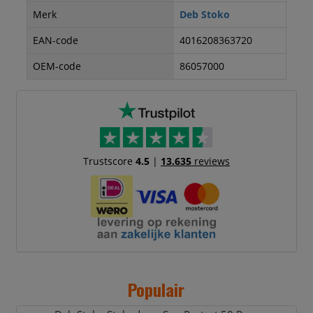
Merk
Deb Stoko
EAN-code
4016208363720
OEM-code
86057000
Trustscore
4.5
|
13.635
reviews
Populair