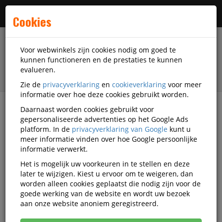
Menu
Cookies
Voor webwinkels zijn cookies nodig om goed te
kunnen functioneren en de prestaties te kunnen
evalueren.
Zie de
privacyverklaring
en
cookieverklaring
voor meer
informatie over hoe deze cookies gebruikt worden.
Daarnaast worden cookies gebruikt voor
filter
gepersonaliseerde advertenties op het Google Ads
platform. In de
privacyverklaring van Google
kunt u
Facilitaire artikelen
Hygiëne-artikelen
meer informatie vinden over hoe Google persoonlijke
Handverzorging
Deb Stoko
MA-86057000
informatie verwerkt.
Het is mogelijk uw voorkeuren in te stellen en deze
Deb Stoko Stokolan Hand & Body
later te wijzigen. Kiest u ervoor om te weigeren, dan
huidverzorger
worden alleen cookies geplaatst die nodig zijn voor de
goede werking van de website en wordt uw bezoek
Korting vanaf aankoop 2 eenheden, zie
prijsoverzicht
aan onze website anoniem geregistreerd.
Vanaf € 3,93 excl. BTW bij aankoop van minimaal 30