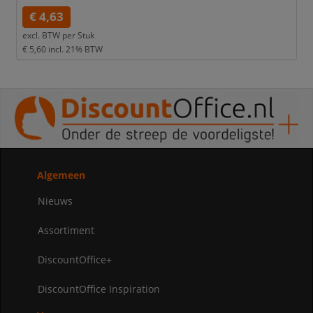
€ 4,63
excl. BTW per
Stuk
€ 5,60
incl. 21% BTW
Algemeen
Nieuws
Assortiment
DiscountOffice+
DiscountOffice Inspiration