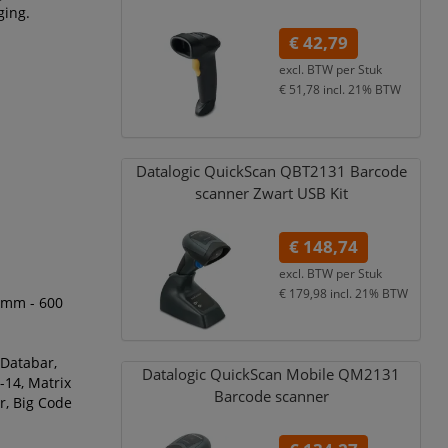
ging.
€ 42,79
excl. BTW per
Stuk
€ 51,78
incl. 21% BTW
Datalogic QuickScan QBT2131 Barcode
scanner Zwart USB Kit
€ 148,74
excl. BTW per
Stuk
€ 179,98
incl. 21% BTW
 mm - 600
 Databar,
Datalogic QuickScan Mobile QM2131
F-14, Matrix
Barcode scanner
r, Big Code