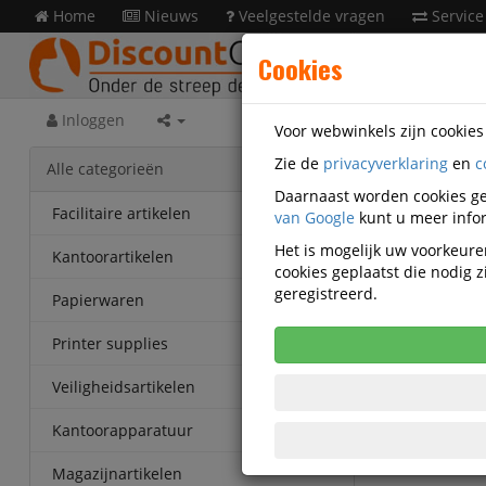
Home
Nieuws
Veelgestelde vragen
Service
Cookies
Inloggen
Voor webwinkels zijn cookie
Zie de
privacyverklaring
en
c
Kanto
Alle categorieën
Digitus
Daarnaast worden cookies ge
Facilitaire artikelen
van Google
kunt u meer infor
Digitus
Het is mogelijk uw voorkeuren
Kantoorartikelen
cookies geplaatst die nodig
geregistreerd.
Papierwaren
Printer supplies
Veiligheidsartikelen
Kantoorapparatuur
Magazijnartikelen