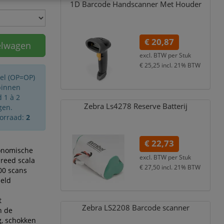
1D Barcode Handscanner Met Houder
€ 20,87
elwagen
excl. BTW per
Stuk
€ 25,25
incl. 21% BTW
kel (OP=OP)
binnen
 1 à 2
Zebra Ls4278 Reserve Batterij
gen.
oorraad:
2
€ 22,73
onomische
excl. BTW per
Stuk
reed scala
€ 27,50
incl. 21% BTW
00 scans
held
t
Zebra LS2208 Barcode scanner
n de
g, schokken