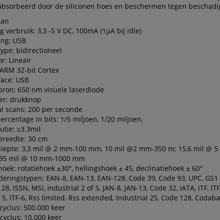
bsorbeerd door de siliconen hoes en beschermen tegen beschadi
can
g verbruik: 3,3 -5 V DC, 100mA (1µA bij idle)
ing: USB
ype: bidirectioneel
r: Lineair
ARM 32-bit Cortex
face: USB
bron: 650 nm visuele laserdiode
er: drukknop
l scans: 200 per seconde
ercentage in bits: 1/5 miljoen, 1/20 miljoen.
utie: ≥3.3mil
breedte: 30 cm
iepte: 3,3 mil @ 2 mm-100 mm, 10 mil @2 mm-350 m; 15,6 mil @ 5
35 mil @ 10 mm-1000 mm
oek: rotatiehoek ±30°, hellingshoek ± 45, declinatiehoek ± 60°
eringstypen: EAN-8, EAN-13, EAN-128, Code 39, Code 93, UPC, GS1
28, ISSN, MSI, Industrial 2 of 5, JAN-8, JAN-13, Code 32, IATA, ITF, IT
 5, ITF-6, Rss limited, Rss extended, Industrial 25, Code 128, Codaba
yclus: 500.000 keer
cyclus: 10.000 keer