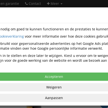
 en garantie
Contact
Meer
s nodig om goed te kunnen functioneren en de prestaties te kunne
ookieverklaring
voor meer informatie over hoe deze cookies gebrui
orapparatuur
Labelsystemen en accessoires
Barcode scanne
OU13938-RLK-F.A3
bruikt voor gepersonaliseerde advertenties op het Google Ads pla
matie vinden over hoe Google persoonlijke informatie verwerkt.
 OUTLET 1D Barcode Handscanner Met 
 in te stellen en deze later te wijzigen. Kiest u ervoor om te weig
 zijn voor de goede werking van de website en wordt uw bezoek aa
Accepteren
€ 16
Weigeren
per stuk ex
€ 39,74
per 2 st
Aanpassen
BT