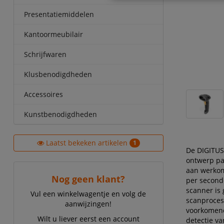
Presentatiemiddelen
Kantoormeubilair
Schrijfwaren
Klusbenodigdheden
Accessoires
Kunstbenodigdheden
Laatst bekeken artikelen
1
De DIGITUS
ontwerp pa
aan werkomg
Nog geen klant?
per seconde
scanner is 
Vul een winkelwagentje en volg de
scanproces
aanwijzingen!
voorkomend
Wilt u liever eerst een account
detectie va