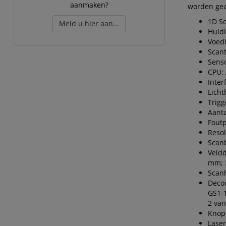
aanmaken?
worden gea
1D S
Meld u hier aan...
Huidi
Voed
Scant
Senso
CPU: 
Inter
Licht
Trigg
Aanta
Foutp
Resol
Scan
Veldd
mm; 
Scanh
Decod
GS1-1
2 van
Knopc
Laser