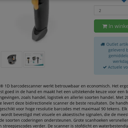
In wink
Outlet arti
geleverd 
gemiddeld
werkda
Actuele v
® 1D barcodescanner werkt betrouwbaar en economisch. Het erg
st goed in de hand en maakt het een uitstekende keuze voor een b
evingen, zoals handel, logistiek en allerlei soorten handel. Met 2
 levert deze bidirectionele scanner de beste resultaten. De hand
geschikt voor hoge resolutie barcodes met maximaal 90 tekens. Elk
 wordt bevestigd met visuele en akoestische signalen, die de mees
e soorten coderingen ondersteunen. Grote scanhoeken versnelle
n streepjescodes verder. De scanner is stofdicht en waterbestendi