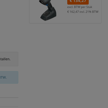
€ 134,27
excl. BTW per
Stuk
€ 162,47
incl. 21% BTW
tallen.
BTW.