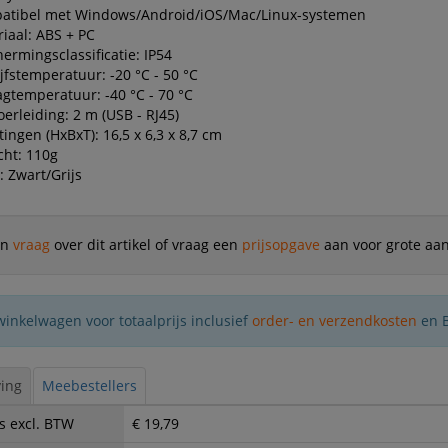
atibel met Windows/Android/iOS/Mac/Linux-systemen
iaal: ABS + PC
ermingsclassificatie: IP54
jfstemperatuur: -20 °C - 50 °C
gtemperatuur: -40 °C - 70 °C
erleiding: 2 m (USB - RJ45)
ingen (HxBxT): 16,5 x 6,3 x 8,7 cm
cht: 110g
: Zwart/Grijs
en
vraag
over dit artikel of vraag een
prijsopgave
aan voor grote aan
winkelwagen voor totaalprijs inclusief
order- en verzendkosten
en 
ing
Meebestellers
s excl. BTW
€ 19,79