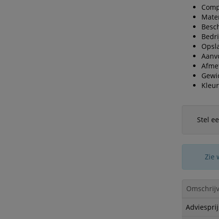
Comp
Mater
Besch
Bedri
Opsla
Aanvo
Afmet
Gewi
Kleur
Stel e
Zie 
Omschrijv
Adviesprij