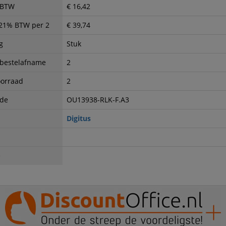
. BTW
€ 16,42
. 21% BTW per 2
€ 39,74
g
Stuk
 bestelafname
2
oorraad
2
ode
OU13938-RLK-F.A3
Digitus
e