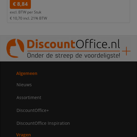
€ 8,84
excl. BTW per
Stuk
€ 10,70
incl. 21% BTW
Algemeen
Nieuws
Assortiment
DiscountOffice+
DiscountOffice Inspiration
Vragen