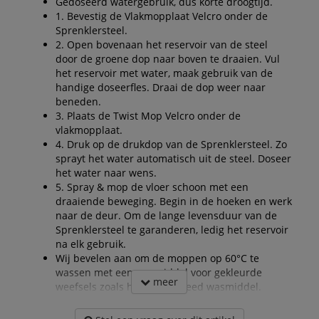
Gedoseerd watergebruik, dus korte droogtijd.
1. Bevestig de Vlakmopplaat Velcro onder de
Sprenklersteel.
2. Open bovenaan het reservoir van de steel
door de groene dop naar boven te draaien. Vul
het reservoir met water, maak gebruik van de
handige doseerfles. Draai de dop weer naar
beneden.
3. Plaats de Twist Mop Velcro onder de
vlakmopplaat.
4. Druk op de drukdop van de Sprenklersteel. Zo
sprayt het water automatisch uit de steel. Doseer
het water naar wens.
5. Spray & mop de vloer schoon met een
draaiende beweging. Begin in de hoeken en werk
naar de deur. Om de lange levensduur van de
Sprenklersteel te garanderen, ledig het reservoir
na elk gebruik.
Wij bevelen aan om de moppen op 60°C te
wassen met een wasmiddel voor gekleurde
meer
weefsels zoals het Greenspeed wasmiddel.