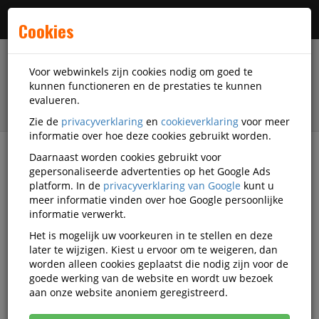
Menu
Cookies
Voor webwinkels zijn cookies nodig om goed te
kunnen functioneren en de prestaties te kunnen
evalueren.
Zie de
privacyverklaring
en
cookieverklaring
voor meer
informatie over hoe deze cookies gebruikt worden.
Daarnaast worden cookies gebruikt voor
filter
gepersonaliseerde advertenties op het Google Ads
platform. In de
privacyverklaring van Google
kunt u
Facilitaire artikelen
Hygiëne-artikelen
meer informatie vinden over hoe Google persoonlijke
Mopsystemen
Greenspeed
FT-3399200
informatie verwerkt.
Het is mogelijk uw voorkeuren in te stellen en deze
Greenspeed Sprenklerpakket
later te wijzigen. Kiest u ervoor om te weigeren, dan
Velcro per set
worden alleen cookies geplaatst die nodig zijn voor de
goede werking van de website en wordt uw bezoek
Korting vanaf aankoop 2 eenheden, zie
prijsoverzicht
aan onze website anoniem geregistreerd.
Vanaf € 94,79 excl. BTW bij aankoop van minimaal 2