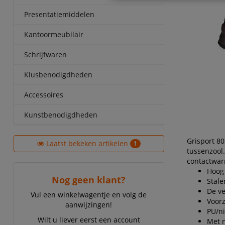
Presentatiemiddelen
Kantoormeubilair
Schrijfwaren
Klusbenodigdheden
Accessoires
Kunstbenodigdheden
Grisport 80
Laatst bekeken artikelen
1
tussenzool
contactwarm
Hoog 
Nog geen klant?
Stale
De ve
Vul een winkelwagentje en volg de
Voorz
aanwijzingen!
PU/ni
Wilt u liever eerst een account
Met n