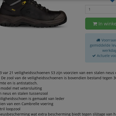
In wink
Voorraad
gemiddelde leve
werkda
Actuele vo
3 var 21 veiligheidsschoenen S3 zijn voorzien van een stalen neus 
. De zool van de veiligheidsschoenen is bovendien bestand tegen 
te en is antistatisch.
model met vetersluiting
n neus en stalen tussenzool
iligheidsschoen is gemaakt van leder
ien van een Cambrelle voering
tril loopzool
eusbescherming wat extra bescherming biedt tegen slijtage van h