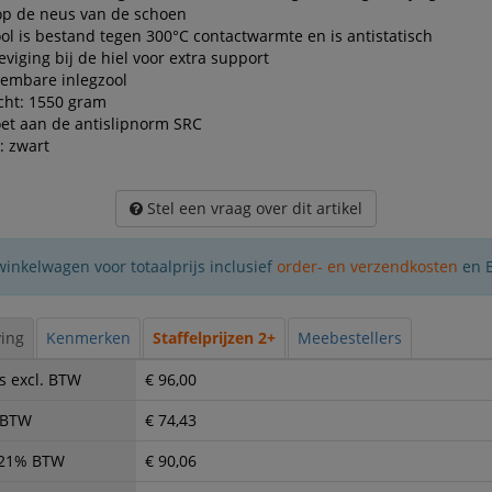
op de neus van de schoen
ol is bestand tegen 300°C contactwarmte en is antistatisch
eviging bij de hiel voor extra support
eembare inlegzool
cht: 1550 gram
et aan de antislipnorm SRC
: zwart
Stel een vraag over dit artikel
winkelwagen voor totaalprijs inclusief
order- en verzendkosten
en 
ing
Kenmerken
Staffelprijzen 2+
Meebestellers
s excl. BTW
€ 96,00
. BTW
€ 74,43
. 21% BTW
€ 90,06