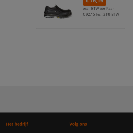
€ 76,16
excl. BTW per
Paar
€ 92,15
incl. 21% BTW
Het bedrijf
Volg ons