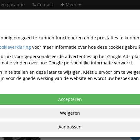
 en garantie
Contact
Meer
s nodig om goed te kunnen functioneren en de prestaties te kunne
ookieverklaring
voor meer informatie over hoe deze cookies gebrui
heidsartikelen
Werkschoenen
Veiligheidsschoenen S3
Gris
44042
bruikt voor gepersonaliseerde advertenties op het Google Ads pla
matie vinden over hoe Google persoonlijke informatie verwerkt.
t 903L veiligheidsschoen S3 - 42
 in te stellen en deze later te wijzigen. Kiest u ervoor om te weig
 zijn voor de goede werking van de website en wordt uw bezoek aa
anaf aankoop 2 eenheden, zie
prijsoverzicht
,83 excl. BTW bij aankoop van minimaal 2
Accepteren
€ 74
Weigeren
per paar ex
€ 90,06
per paa
Aanpassen
BT