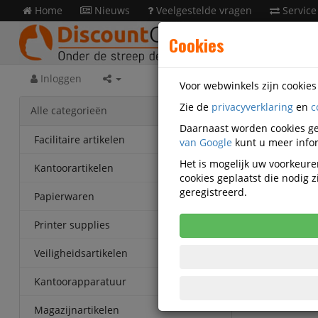
Home
Nieuws
Veelgestelde vragen
Service
Cookies
Inloggen
Voor webwinkels zijn cookie
Zie de
privacyverklaring
en
c
Veilig
Alle categorieën
MA-512
Daarnaast worden cookies ge
Facilitaire artikelen
van Google
kunt u meer infor
Grispor
Het is mogelijk uw voorkeuren
Kantoorartikelen
cookies geplaatst die nodig
Korting v
geregistreerd.
Vanaf € 73
Papierwaren
eenheden
Printer supplies
Veiligheidsartikelen
Kantoorapparatuur
Magazijnartikelen