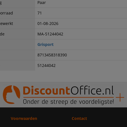
g
Paar
oorraad
71
gewerkt
01-08-2026
ode
MA-51244042
Grisport
8713458318390
e
51244042
Voorwaarden
Contact