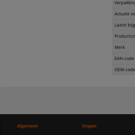
Verpakkin
Actuele v
Laatst bij
Productc
Merk
EAN-code
OEM-cod
Algemeen
Vragen