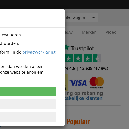
Winkelwagen
Outlet
Nieuw
Merken
Video
n evalueren.
kt worden.
port
tform. In de
privacyverklaring
eren, dan worden alleen
Trustscore
4.5
|
13.629
reviews
n onze website anoniem
,43
cl. BTW
r incl. 21%
Populair
W