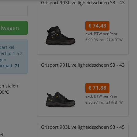
Grisport 903L veiligheidsschoen S3 - 43
€ 74,43
elwagen
excl. BTW per
Paar
€ 90,06
incl. 21% BTW
artikel,
rtijd 1 à 2
gen.
Grisport 901L veiligheidsschoen S3 - 43
orraad:
71
en stalen
€ 71,88
300°C
excl. BTW per
Paar
€ 86,97
incl. 21% BTW
Grisport 903L veiligheidsschoen S3 - 45
et