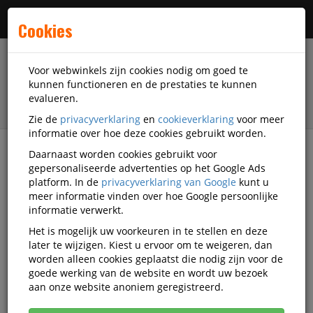
Menu
Cookies
Voor webwinkels zijn cookies nodig om goed te
kunnen functioneren en de prestaties te kunnen
evalueren.
Zie de
privacyverklaring
en
cookieverklaring
voor meer
informatie over hoe deze cookies gebruikt worden.
Daarnaast worden cookies gebruikt voor
filter
gepersonaliseerde advertenties op het Google Ads
platform. In de
privacyverklaring van Google
kunt u
Facilitaire artikelen
Hygiëne-artikelen
meer informatie vinden over hoe Google persoonlijke
Handdoeken en handdoekrollen
Tork
informatie verwerkt.
Q1386624
Het is mogelijk uw voorkeuren in te stellen en deze
later te wijzigen. Kiest u ervoor om te weigeren, dan
Tork 290076 H1 Matic Advanced
worden alleen cookies geplaatst die nodig zijn voor de
Handdoekrol Groen 2-laags 150m 6
goede werking van de website en wordt uw bezoek
aan onze website anoniem geregistreerd.
rollen