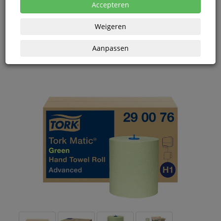
Accepteren
Korting vanaf aankoop 2 eenheden, zie
prijsoverzicht
Vanaf € 66,70 excl. BTW bij aankoop van minimaal 2
eenheden
Weigeren
Aanpassen