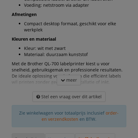
Voeding: netstroom via adapter
Afmetingen
Compact desktop formaat, geschikt voor elke
werkplek
Kleuren en materiaal
Kleur: wit met zwart
Materiaal: duurzaam kunststof
Met de Brother QL-700 labelprinter kiest u voor
snelheid, gebruiksgemak en professionele resultaten.
De ideale oplossing voor iedereen die efficiënt labels
meer
wil printen zonder gedoe met installatie of inkt.
Stel een vraag over dit artikel
Zie winkelwagen voor totaalprijs inclusief
order-
en verzendkosten
en BTW.