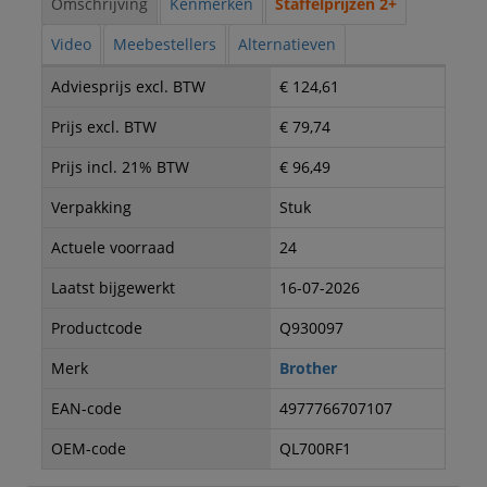
Omschrijving
Kenmerken
Staffelprijzen 2+
Video
Meebestellers
Alternatieven
Adviesprijs excl. BTW
€ 124,61
Prijs excl. BTW
€ 79,74
Prijs incl. 21% BTW
€ 96,49
Verpakking
Stuk
Actuele voorraad
24
Laatst bijgewerkt
16-07-2026
Productcode
Q930097
Merk
Brother
EAN-code
4977766707107
OEM-code
QL700RF1