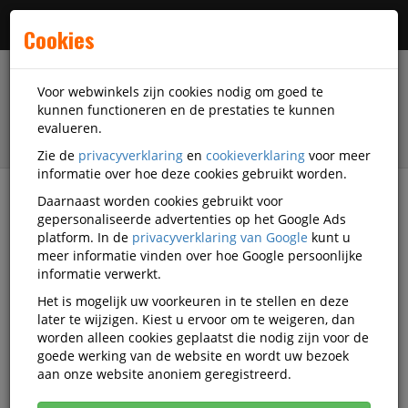
Menu
Cookies
Voor webwinkels zijn cookies nodig om goed te
kunnen functioneren en de prestaties te kunnen
evalueren.
Zie de
privacyverklaring
en
cookieverklaring
voor meer
informatie over hoe deze cookies gebruikt worden.
Daarnaast worden cookies gebruikt voor
filter
gepersonaliseerde advertenties op het Google Ads
platform. In de
privacyverklaring van Google
kunt u
Kantoorapparatuur
meer informatie vinden over hoe Google persoonlijke
Labelsystemen en accessoires
Labelprinters
informatie verwerkt.
Brother
Q930097
Het is mogelijk uw voorkeuren in te stellen en deze
later te wijzigen. Kiest u ervoor om te weigeren, dan
Brother QL-700 Labelprinter Direct
worden alleen cookies geplaatst die nodig zijn voor de
Thermal USB
goede werking van de website en wordt uw bezoek
aan onze website anoniem geregistreerd.
Korting vanaf aankoop 2 eenheden, zie
prijsoverzicht