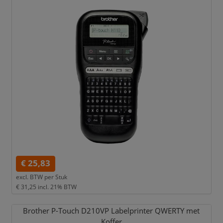
€ 25,83
excl. BTW per
Stuk
€ 31,25
incl. 21% BTW
Brother P-Touch D210VP Labelprinter QWERTY met
Koffer