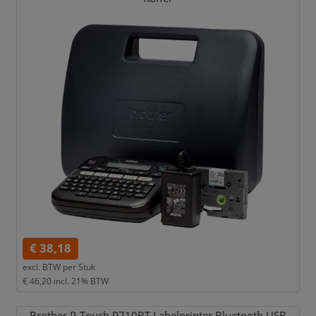
€ 38,18
excl. BTW per
Stuk
€ 46,20
incl. 21% BTW
Brother P-Touch P710BT Labelprinter Bluetooth USB