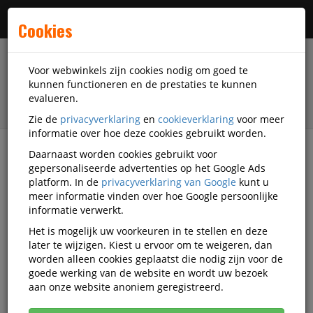
Menu
Cookies
Voor webwinkels zijn cookies nodig om goed te
kunnen functioneren en de prestaties te kunnen
evalueren.
Zie de
privacyverklaring
en
cookieverklaring
voor meer
informatie over hoe deze cookies gebruikt worden.
Daarnaast worden cookies gebruikt voor
filter
gepersonaliseerde advertenties op het Google Ads
platform. In de
privacyverklaring van Google
kunt u
Presentatiemiddelen
Magneetborden
meer informatie vinden over hoe Google persoonlijke
Whiteboards frameloos
Legamaster
informatie verwerkt.
OU14131-M2-PLT-1.0
Het is mogelijk uw voorkeuren in te stellen en deze
later te wijzigen. Kiest u ervoor om te weigeren, dan
OUTLET Legamaster Frameloos
worden alleen cookies geplaatst die nodig zijn voor de
Whiteboard 75X50 Cm Board-Up
goede werking van de website en wordt uw bezoek
aan onze website anoniem geregistreerd.