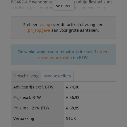
BOARD-UP wandoplossing, zodat u altijd flexibel kunt
meer
schrijven, presenteren, plannen en samenwerken.
Stel een
vraag
over dit artikel of vraag een
prijsopgave
aan voor grote aantallen.
Zie winkelwagen voor totaalprijs inclusief
order-
en verzendkosten
en BTW.
Omschrijving
Meebestellers
Adviesprijs excl. BTW
€ 74,00
Prijs excl. BTW
€ 56,93
Prijs incl. 21% BTW
€ 68,89
Verpakking
STUK