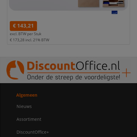
€ 143,21
excl. BTW per
Stuk
€ 173,28
incl. 21% BTW
Algemeen
Nieuws
Assortiment
DiscountOffice+