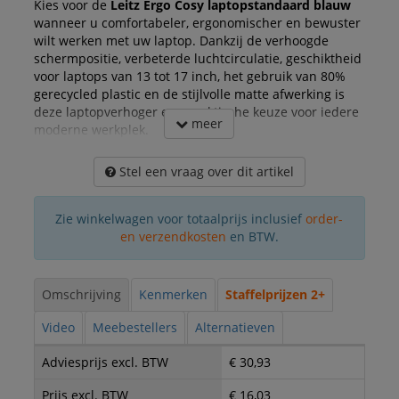
Kies voor de
Leitz Ergo Cosy laptopstandaard blauw
wanneer u comfortabeler, ergonomischer en bewuster
wilt werken met uw laptop. Dankzij de verhoogde
schermpositie, verbeterde luchtcirculatie, geschiktheid
voor laptops van 13 tot 17 inch, het gebruik van 80%
gerecycled plastic en de stijlvolle matte afwerking is
deze laptopverhoger een praktische keuze voor iedere
meer
moderne werkplek.
Stel een vraag over dit artikel
Zie winkelwagen voor totaalprijs inclusief
order-
en verzendkosten
en BTW.
Omschrijving
Kenmerken
Staffelprijzen 2+
Video
Meebestellers
Alternatieven
Adviesprijs excl. BTW
€ 30,93
Prijs excl. BTW
€ 16,03