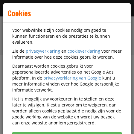
Menu
Cookies
Voor webwinkels zijn cookies nodig om goed te
kunnen functioneren en de prestaties te kunnen
evalueren.
Zie de
privacyverklaring
en
cookieverklaring
voor meer
informatie over hoe deze cookies gebruikt worden.
Daarnaast worden cookies gebruikt voor
filter
gepersonaliseerde advertenties op het Google Ads
platform. In de
privacyverklaring van Google
kunt u
Kantoorartikelen
Ergonomische producten
meer informatie vinden over hoe Google persoonlijke
Laptopstandaards
Leitz
Q1407558
informatie verwerkt.
Het is mogelijk uw voorkeuren in te stellen en deze
Laptopstandaard Leitz Ergo Cosy
later te wijzigen. Kiest u ervoor om te weigeren, dan
verstelbaar recyled blauw
worden alleen cookies geplaatst die nodig zijn voor de
goede werking van de website en wordt uw bezoek
Korting vanaf aankoop 2 eenheden, zie
prijsoverzicht
aan onze website anoniem geregistreerd.
Vanaf € 15,62 excl. BTW bij aankoop van minimaal 8