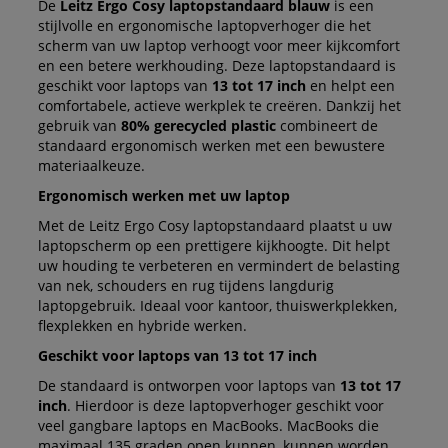
De
Leitz Ergo Cosy laptopstandaard blauw
is een
stijlvolle en ergonomische laptopverhoger die het
scherm van uw laptop verhoogt voor meer kijkcomfort
en een betere werkhouding. Deze laptopstandaard is
geschikt voor laptops van
13 tot 17 inch
en helpt een
comfortabele, actieve werkplek te creëren. Dankzij het
gebruik van
80% gerecycled plastic
combineert de
standaard ergonomisch werken met een bewustere
materiaalkeuze.
Ergonomisch werken met uw laptop
Met de Leitz Ergo Cosy laptopstandaard plaatst u uw
laptopscherm op een prettigere kijkhoogte. Dit helpt
uw houding te verbeteren en vermindert de belasting
van nek, schouders en rug tijdens langdurig
laptopgebruik. Ideaal voor kantoor, thuiswerkplekken,
flexplekken en hybride werken.
Geschikt voor laptops van 13 tot 17 inch
De standaard is ontworpen voor laptops van
13 tot 17
inch
. Hierdoor is deze laptopverhoger geschikt voor
veel gangbare laptops en MacBooks. MacBooks die
maximaal 135 graden open kunnen, kunnen worden