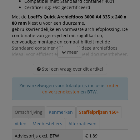
Compatibel met: Standaard container 4001
Certificering: FSC-gecertificeerd
Met de
Loeff’s Quick Archiefdoos 3000 A4 335 x 240 x
80 mm
kiest u voor een duurzame,
gebruiksvriendelijke en vormvaste archiefoplossing. De
combinatie van gerecycled microgolfkarton,
eenvoudige montage en compatibiliteit met de
Standaard container 4001 maakt deze archiefdoos
meer
ideaal voor efficiënt en professioneel documentbeheer.
Stel een vraag over dit artikel
Zie winkelwagen voor totaalprijs inclusief
order-
en verzendkosten
en BTW.
Omschrijving
Kenmerken
Staffelprijzen 150+
Video
Meebestellers
Alternatieven
Adviesprijs excl. BTW
€ 1,89