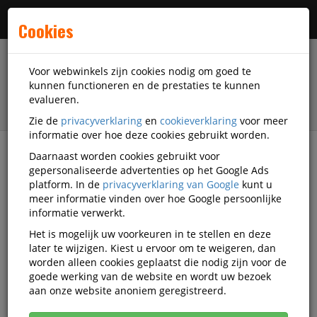
Menu
Cookies
Voor webwinkels zijn cookies nodig om goed te
kunnen functioneren en de prestaties te kunnen
evalueren.
Zie de
privacyverklaring
en
cookieverklaring
voor meer
informatie over hoe deze cookies gebruikt worden.
Daarnaast worden cookies gebruikt voor
filter
gepersonaliseerde advertenties op het Google Ads
platform. In de
privacyverklaring van Google
kunt u
Kantoorartikelen
Archiveringsmiddelen
meer informatie vinden over hoe Google persoonlijke
Archiefdozen
Loeff's
Q531589
informatie verwerkt.
Het is mogelijk uw voorkeuren in te stellen en deze
Loeff's Archiefdoos Loeff 3000
later te wijzigen. Kiest u ervoor om te weigeren, dan
335x240x80mm bruin
worden alleen cookies geplaatst die nodig zijn voor de
goede werking van de website en wordt uw bezoek
Korting vanaf aankoop 150 eenheden, zie
aan onze website anoniem geregistreerd.
prijsoverzicht