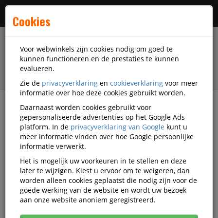
Menu
Cookies
Voor webwinkels zijn cookies nodig om goed te
kunnen functioneren en de prestaties te kunnen
evalueren.
Zie de
privacyverklaring
en
cookieverklaring
voor meer
informatie over hoe deze cookies gebruikt worden.
Daarnaast worden cookies gebruikt voor
filter
gepersonaliseerde advertenties op het Google Ads
platform. In de
privacyverklaring van Google
kunt u
Kantoorartikelen
Ordners
Kunststof ordners
meer informatie vinden over hoe Google persoonlijke
Leitz
Q502186
informatie verwerkt.
Het is mogelijk uw voorkeuren in te stellen en deze
Ordner Leitz 1015 A4 50mm PP
later te wijzigen. Kiest u ervoor om te weigeren, dan
oranje
worden alleen cookies geplaatst die nodig zijn voor de
goede werking van de website en wordt uw bezoek
Korting vanaf aankoop 3 eenheden, zie
prijsoverzicht
aan onze website anoniem geregistreerd.
Vanaf € 5,29 excl. BTW bij aankoop van minimaal 22