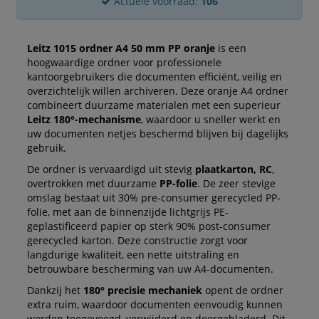
Actuele voorraad:
106
Leitz 1015 ordner A4 50 mm PP oranje
is een
hoogwaardige ordner voor professionele
kantoorgebruikers die documenten efficiënt, veilig en
overzichtelijk willen archiveren. Deze oranje A4 ordner
combineert duurzame materialen met een superieur
Leitz 180°-mechanisme
, waardoor u sneller werkt en
uw documenten netjes beschermd blijven bij dagelijks
gebruik.
De ordner is vervaardigd uit stevig
plaatkarton, RC
,
overtrokken met duurzame
PP-folie
. De zeer stevige
omslag bestaat uit 30% pre-consumer gerecycled PP-
folie, met aan de binnenzijde lichtgrijs PE-
geplastificeerd papier op sterk 90% post-consumer
gerecycled karton. Deze constructie zorgt voor
langdurige kwaliteit, een nette uitstraling en
betrouwbare bescherming van uw A4-documenten.
Dankzij het
180° precisie mechaniek
opent de ordner
extra ruim, waardoor documenten eenvoudig kunnen
worden toegevoegd, verwijderd en doorgebladerd. Dit