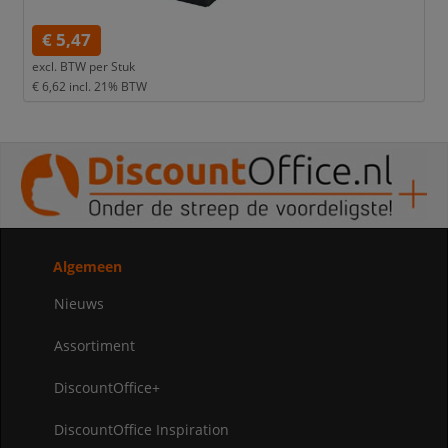
€ 5,47
excl. BTW per
Stuk
€ 6,62
incl. 21% BTW
Algemeen
Nieuws
Assortiment
DiscountOffice+
DiscountOffice Inspiration