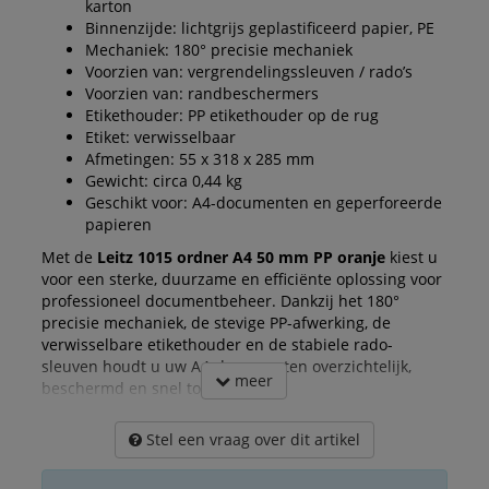
karton
Binnenzijde: lichtgrijs geplastificeerd papier, PE
Mechaniek: 180° precisie mechaniek
Voorzien van: vergrendelingssleuven / rado’s
Voorzien van: randbeschermers
Etikethouder: PP etikethouder op de rug
Etiket: verwisselbaar
Afmetingen: 55 x 318 x 285 mm
Gewicht: circa 0,44 kg
Geschikt voor: A4-documenten en geperforeerde
papieren
Met de
Leitz 1015 ordner A4 50 mm PP oranje
kiest u
voor een sterke, duurzame en efficiënte oplossing voor
professioneel documentbeheer. Dankzij het 180°
precisie mechaniek, de stevige PP-afwerking, de
verwisselbare etikethouder en de stabiele rado-
sleuven houdt u uw A4-documenten overzichtelijk,
meer
beschermd en snel toegankelijk.
Stel een vraag over dit artikel