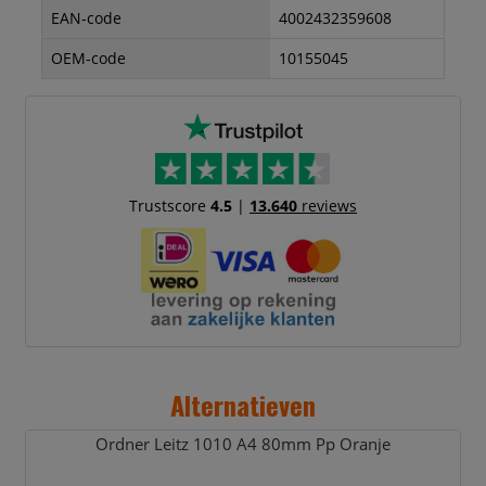
EAN-code
4002432359608
OEM-code
10155045
Trustscore
4.5
|
13.640
reviews
Alternatieven
Ordner Leitz 1010 A4 80mm Pp Oranje