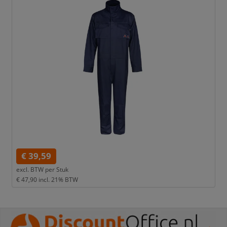
€ 39,59
excl. BTW per
Stuk
€ 47,90
incl. 21% BTW