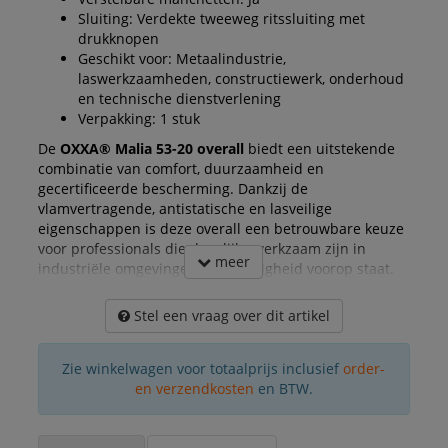
Sluiting: Verdekte tweeweg ritssluiting met
drukknopen
Geschikt voor: Metaalindustrie,
laswerkzaamheden, constructiewerk, onderhoud
en technische dienstverlening
Verpakking: 1 stuk
De
OXXA® Malia 53-20 overall
biedt een uitstekende
combinatie van comfort, duurzaamheid en
gecertificeerde bescherming. Dankzij de
vlamvertragende, antistatische en lasveilige
eigenschappen is deze overall een betrouwbare keuze
voor professionals die dagelijks werkzaam zijn in
meer
industriële omgevingen waar veiligheid voorop staat.
Stel een vraag over dit artikel
Zie winkelwagen voor totaalprijs inclusief
order-
en verzendkosten
en BTW.