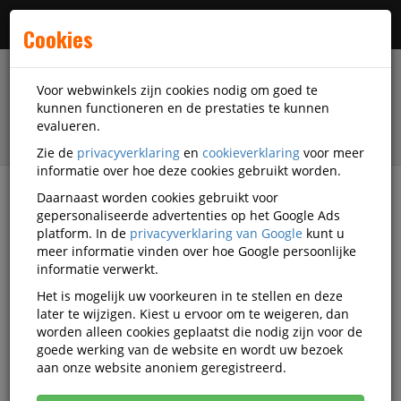
Menu
Cookies
Voor webwinkels zijn cookies nodig om goed te
kunnen functioneren en de prestaties te kunnen
evalueren.
Zie de
privacyverklaring
en
cookieverklaring
voor meer
informatie over hoe deze cookies gebruikt worden.
Daarnaast worden cookies gebruikt voor
filter
gepersonaliseerde advertenties op het Google Ads
platform. In de
privacyverklaring van Google
kunt u
Veiligheidsartikelen
Bedrijfskleding
meer informatie vinden over hoe Google persoonlijke
Werkoveralls
Oxxa Essential
MA-21532054
informatie verwerkt.
Het is mogelijk uw voorkeuren in te stellen en deze
Oxxa Essential OXXA Malia 5320
later te wijzigen. Kiest u ervoor om te weigeren, dan
overall maat 54 marineblauw
worden alleen cookies geplaatst die nodig zijn voor de
goede werking van de website en wordt uw bezoek
Korting vanaf aankoop 2 eenheden, zie
prijsoverzicht
aan onze website anoniem geregistreerd.
Vanaf € 38,95 excl. BTW bij aankoop van minimaal 3