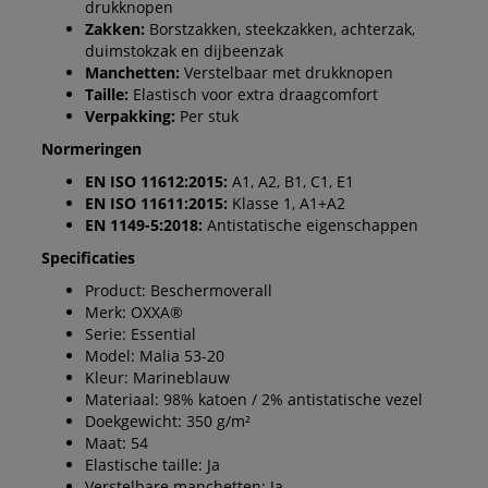
drukknopen
Zakken:
Borstzakken, steekzakken, achterzak,
duimstokzak en dijbeenzak
Manchetten:
Verstelbaar met drukknopen
Taille:
Elastisch voor extra draagcomfort
Verpakking:
Per stuk
Normeringen
EN ISO 11612:2015:
A1, A2, B1, C1, E1
EN ISO 11611:2015:
Klasse 1, A1+A2
EN 1149-5:2018:
Antistatische eigenschappen
Specificaties
Product: Beschermoverall
Merk: OXXA®
Serie: Essential
Model: Malia 53-20
Kleur: Marineblauw
Materiaal: 98% katoen / 2% antistatische vezel
Doekgewicht: 350 g/m²
Maat: 54
Elastische taille: Ja
Verstelbare manchetten: Ja