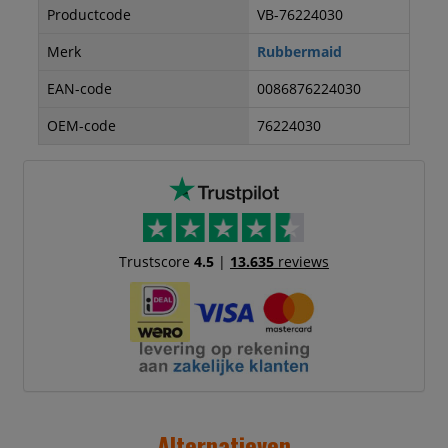
Productcode
VB-76224030
Merk
Rubbermaid
EAN-code
0086876224030
OEM-code
76224030
Trustscore
4.5
|
13.635
reviews
Alternatieven