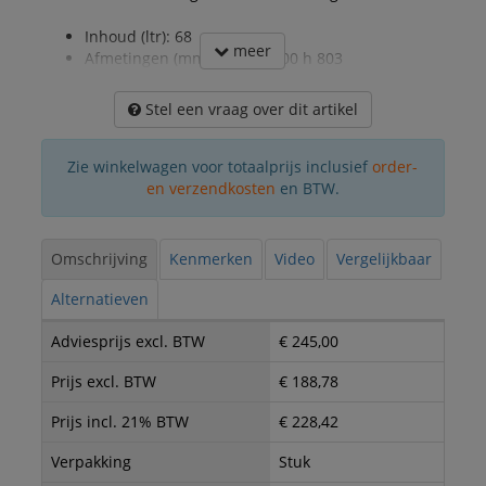
Inhoud (ltr): 68
meer
Afmetingen (mm): b 311 l 500 h 803
Stel een vraag over dit artikel
Zie winkelwagen voor totaalprijs inclusief
order-
en verzendkosten
en BTW.
Omschrijving
Kenmerken
Video
Vergelijkbaar
Alternatieven
Adviesprijs excl. BTW
€ 245,00
Prijs excl. BTW
€ 188,78
Prijs incl. 21% BTW
€ 228,42
Verpakking
Stuk