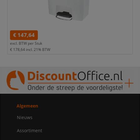
€ 147,64
excl. BTW per
Stuk
€ 178,64
incl. 21% BTW
Algemeen
Nieuws
Assortiment