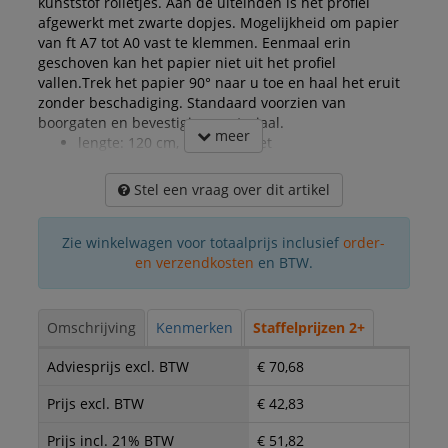
kunststof rolletjes. Aan de uiteinden is het profiel
afgewerkt met zwarte dopjes. Mogelijkheid om papier
van ft A7 tot A0 vast te klemmen. Eenmaal erin
geschoven kan het papier niet uit het profiel
vallen.Trek het papier 90° naar u toe en haal het eruit
zonder beschadiging. Standaard voorzien van
boorgaten en bevestigingsmateriaal.
meer
lengte: 120 cm, met magneet
Stel een vraag over dit artikel
Zie winkelwagen voor totaalprijs inclusief
order-
en verzendkosten
en BTW.
Omschrijving
Kenmerken
Staffelprijzen 2+
Adviesprijs excl. BTW
€ 70,68
Prijs excl. BTW
€ 42,83
Prijs incl. 21% BTW
€ 51,82