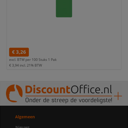
€ 3,26
excl. BTW per
100 Stuks 1 Pak
€ 3,94
incl. 21% BTW
Algemeen
Nieuws