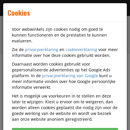
Menu
Cookies
Voor webwinkels zijn cookies nodig om goed te
kunnen functioneren en de prestaties te kunnen
evalueren.
Zie de
privacyverklaring
en
cookieverklaring
voor meer
informatie over hoe deze cookies gebruikt worden.
Daarnaast worden cookies gebruikt voor
filter
gepersonaliseerde advertenties op het Google Ads
platform. In de
privacyverklaring van Google
kunt u
Presentatiemiddelen
meer informatie vinden over hoe Google persoonlijke
Planborden en accessoires
Wandlijsten
Jalema
informatie verwerkt.
SP-1606233
Het is mogelijk uw voorkeuren in te stellen en deze
later te wijzigen. Kiest u ervoor om te weigeren, dan
Jalema Grip Incl.
worden alleen cookies geplaatst die nodig zijn voor de
Magneetbevestiging 1200mm
goede werking van de website en wordt uw bezoek
aan onze website anoniem geregistreerd.
Korting vanaf aankoop 2 eenheden, zie
prijsoverzicht