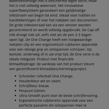
waterbestendige inkt is beschermd tegen vocht, maar
het is niet volledig watervast. Het innovatieve
superflowsysteem garandeert een gelijkmatige
inktstroom van begin tot eind. Ideaal voor notities en
handtekeningen of voor het nakijken van documenten.
De grote inktvoorraad kan via een venster worden
gecontroleerd en wordt volledig opgebruikt. De Cap-off
inkt droogt niet uit, zelfs niet als de pen 2-3 dagen
open ligt. De One Change heeft een hoogwaardige
metalen clip en een ergonomisch rubberen oppervlak
voor een stevige grip en ontspannen schrijven. Op
kantoor, onderweg of in uw vrije tijd, de One serie is de
ideale metgezel. Product met financiële
klimaatbijdrage: de aankoop van het product steunt
een gecertificeerd klimaatbeschermingsproject.
Schneider rollerball One Change.
Houderkleur wit en zwart.
Schrijfkleur blauw.
Penpunt 0,6mm.
Ultra-Smooth punt voor de beste schrijfervaring.
Ergonomische rubberenn oppervlak voor een
perfecte pasvorm om ontspannen mee te