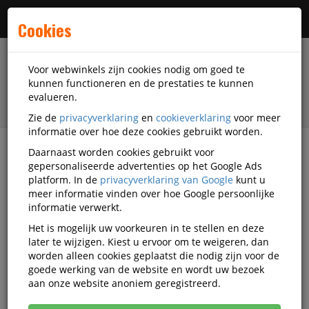
Menu
Cookies
Voor webwinkels zijn cookies nodig om goed te
kunnen functioneren en de prestaties te kunnen
evalueren.
Zie de
privacyverklaring
en
cookieverklaring
voor meer
informatie over hoe deze cookies gebruikt worden.
Daarnaast worden cookies gebruikt voor
filter
gepersonaliseerde advertenties op het Google Ads
platform. In de
privacyverklaring van Google
kunt u
Schrijfwaren
Pennen
Rollerbals
meer informatie vinden over hoe Google persoonlijke
Schneider
KTC-S-78373
informatie verwerkt.
Het is mogelijk uw voorkeuren in te stellen en deze
Rollerball Schneider One Change
later te wijzigen. Kiest u ervoor om te weigeren, dan
0,6mm blauw + gratis inktpatroon
worden alleen cookies geplaatst die nodig zijn voor de
goede werking van de website en wordt uw bezoek
Korting vanaf aankoop 2 eenheden, zie
prijsoverzicht
aan onze website anoniem geregistreerd.
Vanaf € 3,38 excl. BTW bij aankoop van minimaal 36