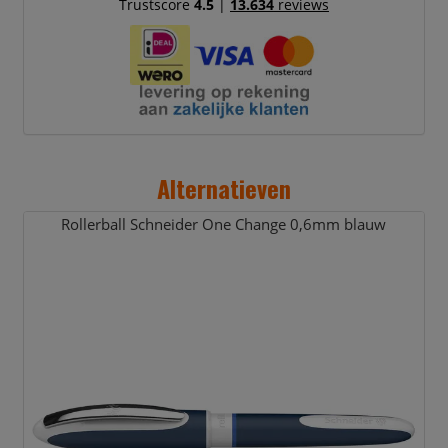
Trustscore
4.5
|
13.634
reviews
Alternatieven
Rollerball Schneider One Change 0,
6mm blauw