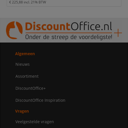
€ 225,88
incl. 21% BTW
Algemeen
Nieuws
Assortiment
DiscountOffice+
DiscountOffice Inspiration
Vragen
Veelgestelde vragen