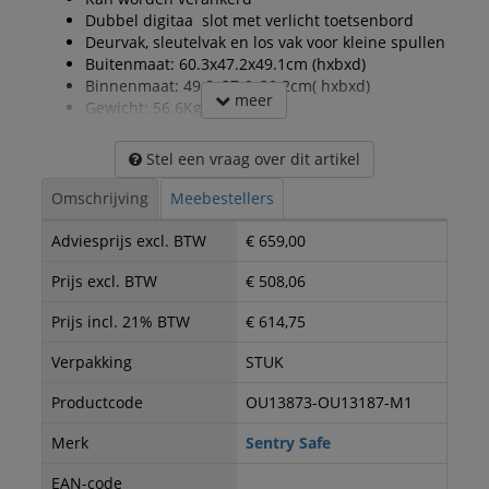
Dubbel digitaa slot met verlicht toetsenbord
Deurvak, sleutelvak en los vak voor kleine spullen
Buitenmaat: 60.3x47.2x49.1cm (hxbxd)
Binnenmaat: 49.8z37.6x30.2cm( hxbxd)
meer
Gewicht: 56.6Kg
Stel een vraag over dit artikel
Omschrijving
Meebestellers
Adviesprijs excl. BTW
€ 659,00
Prijs excl. BTW
€ 508,06
Prijs incl. 21% BTW
€ 614,75
Verpakking
STUK
Productcode
OU13873-OU13187-M1
Merk
Sentry Safe
EAN-code