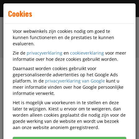
Menu
Cookies
Voor webwinkels zijn cookies nodig om goed te
kunnen functioneren en de prestaties te kunnen
evalueren.
Zie de
privacyverklaring
en
cookieverklaring
voor meer
informatie over hoe deze cookies gebruikt worden.
Daarnaast worden cookies gebruikt voor
filter
gepersonaliseerde advertenties op het Google Ads
platform. In de
privacyverklaring van Google
kunt u
Accessoires
Kluizen
Brandkasten
meer informatie vinden over hoe Google persoonlijke
Sentry Safe
OU13873-OU13187-M1
informatie verwerkt.
Het is mogelijk uw voorkeuren in te stellen en deze
OUTLET Brandkast Sentry Safe
later te wijzigen. Kiest u ervoor om te weigeren, dan
Sfw205gpc
worden alleen cookies geplaatst die nodig zijn voor de
goede werking van de website en wordt uw bezoek
aan onze website anoniem geregistreerd.