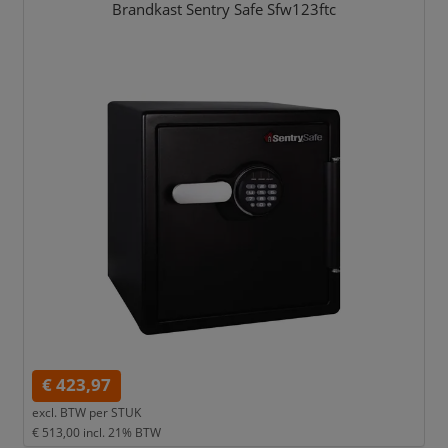
Brandkast Sentry Safe Sfw123ftc
€ 423,97
excl. BTW per
STUK
€ 513,00
incl. 21% BTW