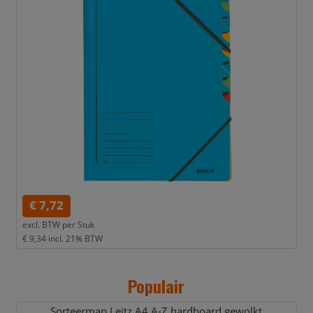
€ 7,72
excl. BTW per
Stuk
€ 9,34
incl. 21% BTW
Populair
Sorteermap Leitz A4 A-Z hardboard gewolkt