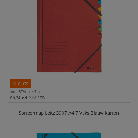
€ 7,72
excl. BTW per
Stuk
€ 9,34
incl. 21% BTW
Sorteermap Leitz 3907 A4 7 Vaks Blauw karton