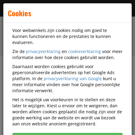
Menu
Cookies
Voor webwinkels zijn cookies nodig om goed te
kunnen functioneren en de prestaties te kunnen
evalueren.
Zie de
privacyverklaring
en
cookieverklaring
voor meer
informatie over hoe deze cookies gebruikt worden.
Daarnaast worden cookies gebruikt voor
filter
gepersonaliseerde advertenties op het Google Ads
platform. In de
privacyverklaring van Google
kunt u
Kantoorartikelen
Mappen
Sorteermappen
meer informatie vinden over hoe Google persoonlijke
Leitz
Q1398120
informatie verwerkt.
Het is mogelijk uw voorkeuren in te stellen en deze
Sorteermap Leitz Recycle 6 tabs
later te wijzigen. Kiest u ervoor om te weigeren, dan
karton zwart
worden alleen cookies geplaatst die nodig zijn voor de
goede werking van de website en wordt uw bezoek
Korting vanaf aankoop 2 eenheden, zie
prijsoverzicht
aan onze website anoniem geregistreerd.
Vanaf € 4,07 excl. BTW bij aankoop van minimaal 28