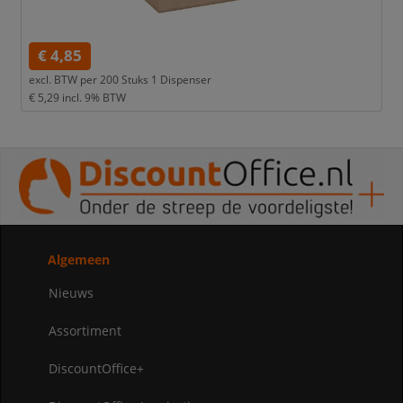
€ 4,85
excl. BTW per
200 Stuks 1 Dispenser
€ 5,29
incl. 9% BTW
Algemeen
Nieuws
Assortiment
DiscountOffice+