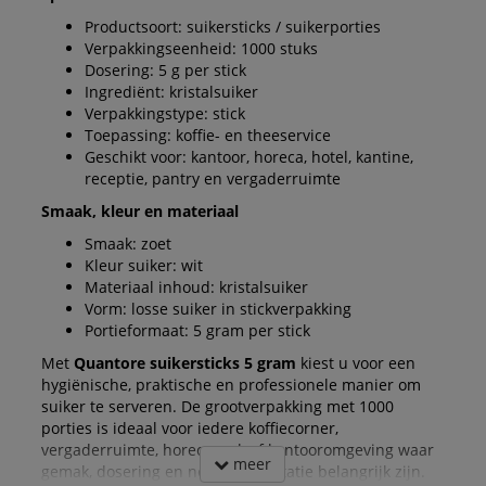
Productsoort: suikersticks / suikerporties
Verpakkingseenheid: 1000 stuks
Dosering: 5 g per stick
Ingrediënt: kristalsuiker
Verpakkingstype: stick
Toepassing: koffie- en theeservice
Geschikt voor: kantoor, horeca, hotel, kantine,
receptie, pantry en vergaderruimte
Smaak, kleur en materiaal
Smaak: zoet
Kleur suiker: wit
Materiaal inhoud: kristalsuiker
Vorm: losse suiker in stickverpakking
Portieformaat: 5 gram per stick
Met
Quantore suikersticks 5 gram
kiest u voor een
hygiënische, praktische en professionele manier om
suiker te serveren. De grootverpakking met 1000
porties is ideaal voor iedere koffiecorner,
vergaderruimte, horecazaak of kantooromgeving waar
meer
gemak, dosering en nette presentatie belangrijk zijn.