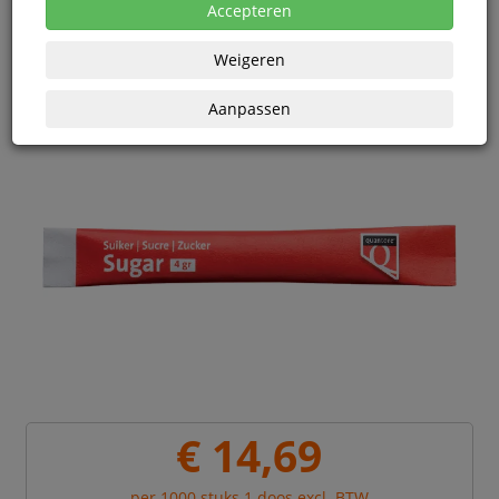
eenheden
Accepteren
Weigeren
Aanpassen
€ 14,69
per 1000 stuks 1 doos excl. BTW