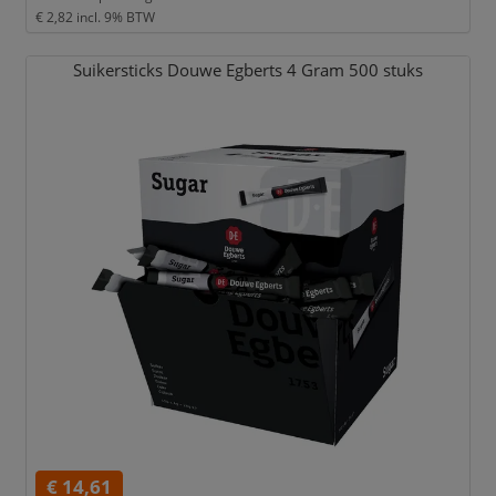
€ 2,82
incl. 9% BTW
Suikersticks Douwe Egberts 4 Gram 500 stuks
€ 14,61