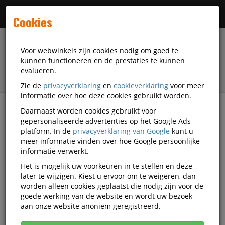
Menu
Cookies
Voor webwinkels zijn cookies nodig om goed te
kunnen functioneren en de prestaties te kunnen
evalueren.
Zie de
privacyverklaring
en
cookieverklaring
voor meer
informatie over hoe deze cookies gebruikt worden.
Daarnaast worden cookies gebruikt voor
filter
gepersonaliseerde advertenties op het Google Ads
platform. In de
privacyverklaring van Google
kunt u
Facilitaire artikelen
Catering-artikelen
meer informatie vinden over hoe Google persoonlijke
Koffie- en theetoebehoren
Quantore
Q890031
informatie verwerkt.
Het is mogelijk uw voorkeuren in te stellen en deze
Suikersticks Quantore 4 Gram
later te wijzigen. Kiest u ervoor om te weigeren, dan
1000 Stuks
worden alleen cookies geplaatst die nodig zijn voor de
goede werking van de website en wordt uw bezoek
Korting vanaf aankoop 2 eenheden, zie
prijsoverzicht
aan onze website anoniem geregistreerd.
Vanaf € 14,31 excl. BTW bij aankoop van minimaal 10