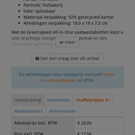
Formule: fosfaatvrij
Folie: oplosbaar
Materiaal verpakking: 92% gerecycled karton
Afmetingen verpakking: 18,9 x 19 x 7,3 cm
Met de Greenspeed All-in-One vaatwastabletten kiest u
voor krachtige reiniging, gebruiksgemak en een
meer
duurzame oplossing voor uw vaat.
Stel een vraag over dit artikel
Zie winkelwagen voor totaalprijs inclusief
order-
en verzendkosten
en BTW.
Omschrijving
Kenmerken
Staffelprijzen 2+
Meebestellers
Alternatieven
Adviesprijs excl. BTW
€ 26,06
Prijs excl. BTW
€ 17,06