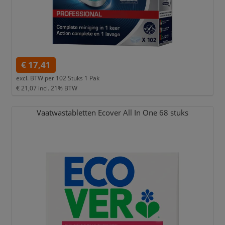
€ 17,41
excl. BTW per
102 Stuks 1 Pak
€ 21,07
incl. 21% BTW
Vaatwastabletten Ecover All In One 68 stuks