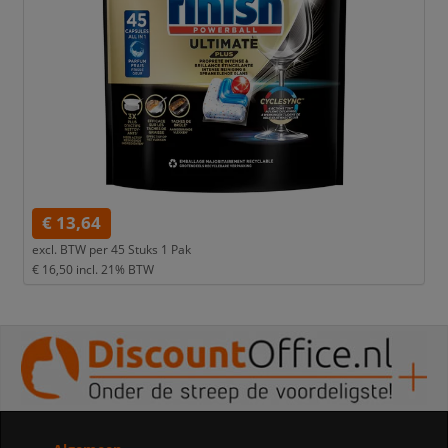
€ 13,64
excl. BTW per
45 Stuks 1 Pak
€ 16,50
incl. 21% BTW