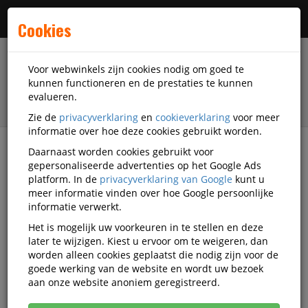
Menu
Cookies
Voor webwinkels zijn cookies nodig om goed te
kunnen functioneren en de prestaties te kunnen
evalueren.
Zie de
privacyverklaring
en
cookieverklaring
voor meer
informatie over hoe deze cookies gebruikt worden.
Daarnaast worden cookies gebruikt voor
filter
gepersonaliseerde advertenties op het Google Ads
platform. In de
privacyverklaring van Google
kunt u
Facilitaire artikelen
Hygiëne-artikelen
meer informatie vinden over hoe Google persoonlijke
Vaatwasser-reiniging
Greenspeed
Q891443
informatie verwerkt.
Het is mogelijk uw voorkeuren in te stellen en deze
Vaatwastabletten Greenspeed All
later te wijzigen. Kiest u ervoor om te weigeren, dan
In One 100 stuks
worden alleen cookies geplaatst die nodig zijn voor de
goede werking van de website en wordt uw bezoek
Korting vanaf aankoop 2 eenheden, zie
prijsoverzicht
aan onze website anoniem geregistreerd.
Vanaf € 16,63 excl. BTW bij aankoop van minimaal 7