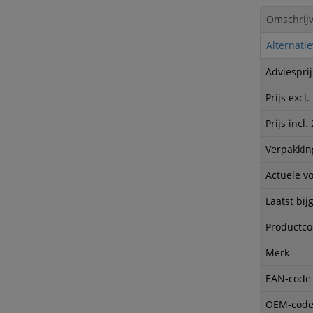
Omschrijv
Alternati
Adviesprij
Prijs excl
Prijs incl
Verpakkin
Actuele v
Laatst bij
Productc
Merk
EAN-code
OEM-cod