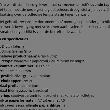
Grip wordt standaard geleverd met
schroeven en zelfklevende tap
 tape moet de ondergrond glad, schoon, droog, stofvrij en vetvrij 
plaatsing over de volledige lengte stevig tegen de wand.
sief gebruik, zwaardere documenten of montage op minder geschik
en wordt bevestiging met schroeven aanbevolen. Controleer vooraf
smateriaal geschikt is voor de betreffende wand.
en specificaties
:
Djois / Jalema
ctlijn:
Jalema Grip
rnatieve productnaam:
Grip-a-Strip
ucttype:
wandrail / papierrail / aluminium klemlijst
ikantartikelnummer:
1600933
te:
90 cm / 900 mm
 profiel:
zilvergrijs / aluminium
r einddoppen:
zwart
iaal profiel:
aluminium
riaal klemsysteem:
kunststof
ering:
stootvast aluminium profiel met kunststof rolletjes
hikte papierformaten:
A7 tot en met A0
ikt voor verschillende papierdiktes:
ja