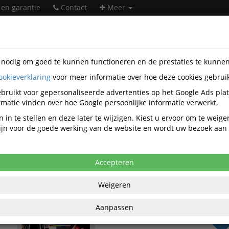
 en garantie
Contact
Meer
s nodig om goed te kunnen functioneren en de prestaties te kunne
ookieverklaring
voor meer informatie over hoe deze cookies gebrui
ntatiemiddelen
Planborden en accessoires
Wandlijsten
Dj
1
bruikt voor gepersonaliseerde advertenties op het Google Ads pla
matie vinden over hoe Google persoonlijke informatie verwerkt.
andrail Jalema Grip 90cm
 in te stellen en deze later te wijzigen. Kiest u ervoor om te weig
 zijn voor de goede werking van de website en wordt uw bezoek aa
anaf aankoop 2 eenheden, zie
prijsoverzicht
,20 excl. BTW bij aankoop van minimaal 4
Accepteren
€ 34
Weigeren
per stuk ex
€ 42,00
per stu
Aanpassen
BT