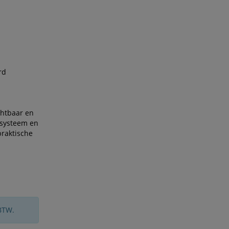
rd
chtbaar en
msysteem en
praktische
BTW.