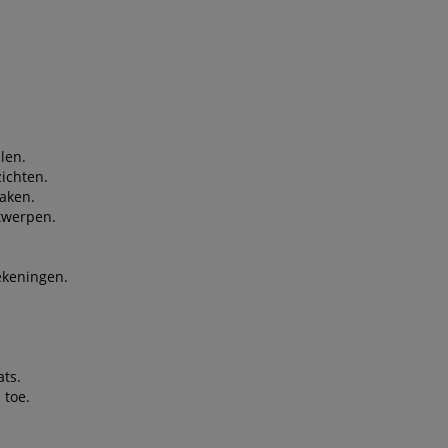
n
len.
ichten.
aken.
twerpen.
ekeningen.
ats.
 toe.