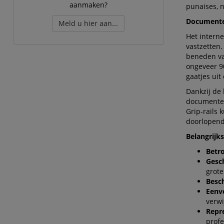
aanmaken?
punaises, n
Documente
Meld u hier aan...
Het interne
vastzetten.
beneden va
ongeveer 90
gaatjes uit 
Dankzij de
documenten
Grip-rails
doorlopend
Belangrijk
Betr
Gesch
grote
Besch
Eenv
verwi
Repre
profe