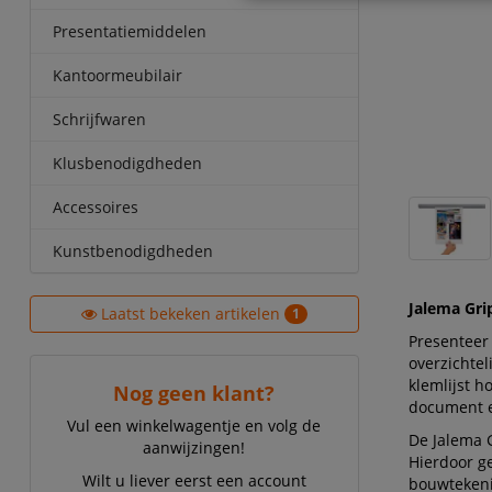
Presentatiemiddelen
Kantoormeubilair
Schrijfwaren
Klusbenodigdheden
Accessoires
Kunstbenodigdheden
Jalema Gri
Laatst bekeken artikelen
1
Presenteer
overzichtel
klemlijst h
Nog geen klant?
document e
Vul een winkelwagentje en volg de
De Jalema 
aanwijzingen!
Hierdoor ge
Wilt u liever eerst een account
bouwtekenin