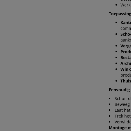
Werki
Toepassin
Kant
comm
Scho
aank
Verg
Prod
Rest
Arch
Wink
prod
Thuis
Eenvoudig 
Schuif d
Beweeg h
Laat het
Trek het
Verwijde
Montage m