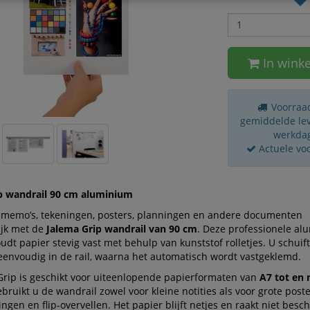
In wink
Voorraad
gemiddelde leve
werkda
Actuele vo
p wandrail 90 cm aluminium
 memo’s, tekeningen, posters, planningen en andere documenten
ijk met de
Jalema Grip wandrail van 90 cm
. Deze professionele a
oudt papier stevig vast met behulp van kunststof rolletjes. U schuif
envoudig in de rail, waarna het automatisch wordt vastgeklemd.
Grip is geschikt voor uiteenlopende papierformaten van
A7 tot en
bruikt u de wandrail zowel voor kleine notities als voor grote poste
gen en flip-overvellen. Het papier blijft netjes en raakt niet besc