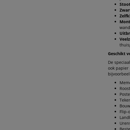
Stoo
Zwar
Zelf
Mont
wand
Uitbr
Veelz
thuis
Geschikt v
De speciaa
ook papier
bijvoorbeel
Memo
Roos
Post
Teke
Bouw
Flip-
Land
Urens
Best