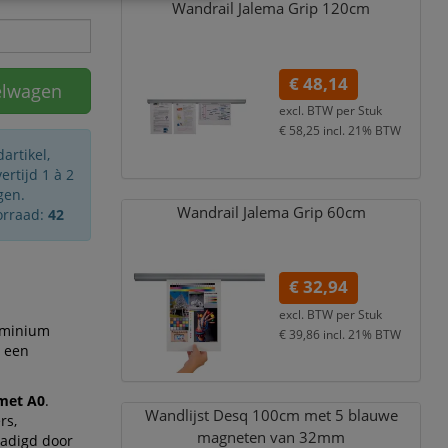
Wandrail Jalema Grip 120cm
€ 48,14
elwagen
excl. BTW per
Stuk
€ 58,25
incl. 21% BTW
artikel,
rtijd 1 à 2
gen.
Wandrail Jalema Grip 60cm
orraad:
42
€ 32,94
excl. BTW per
Stuk
luminium
€ 39,86
incl. 21% BTW
t een
 met A0
.
Wandlijst Desq 100cm met 5 blauwe
rs,
magneten van 32mm
hadigd door