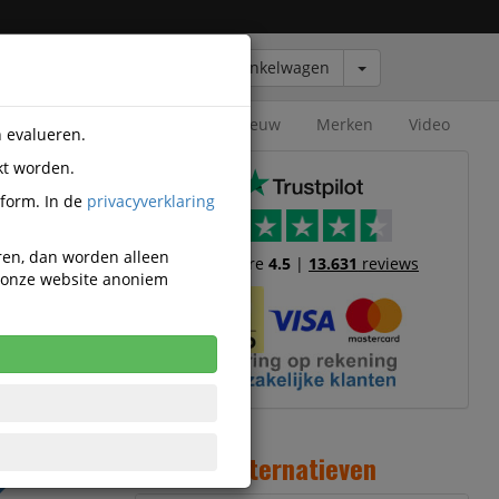
Winkelwagen
Outlet
Nieuw
Merken
Video
n evalueren.
kt worden.
ois
tform. In de
privacyverklaring
eren, dan worden alleen
Trustscore
4.5
|
13.631
reviews
n onze website anoniem
,71
cl. BTW
k incl. 21%
Alternatieven
W