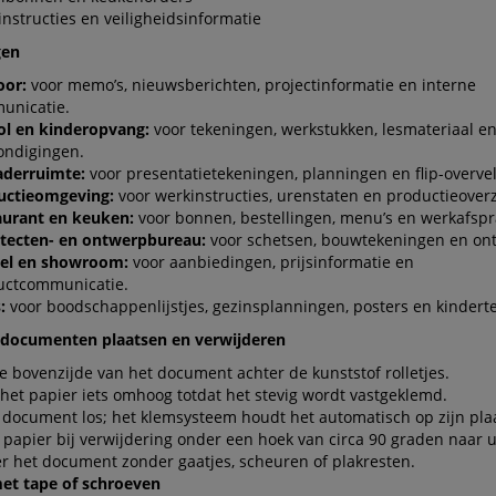
nstructies en veiligheidsinformatie
gen
oor:
voor memo’s, nieuwsberichten, projectinformatie en interne
unicatie.
ol en kinderopvang:
voor tekeningen, werkstukken, lesmateriaal e
ondigingen.
aderruimte:
voor presentatietekeningen, planningen en flip-overvel
uctieomgeving:
voor werkinstructies, urenstaten en productieoverz
aurant en keuken:
voor bonnen, bestellingen, menu’s en werkafspr
itecten- en ontwerpbureau:
voor schetsen, bouwtekeningen en on
el en showroom:
voor aanbiedingen, prijsinformatie en
uctcommunicatie.
:
voor boodschappenlijstjes, gezinsplanningen, posters en kindert
documenten plaatsen en verwijderen
e bovenzijde van het document achter de kunststof rolletjes.
et papier iets omhoog totdat het stevig wordt vastgeklemd.
 document los; het klemsysteem houdt het automatisch op zijn pla
 papier bij verwijdering onder een hoek van circa 90 graden naar u
r het document zonder gaatjes, scheuren of plakresten.
et tape of schroeven