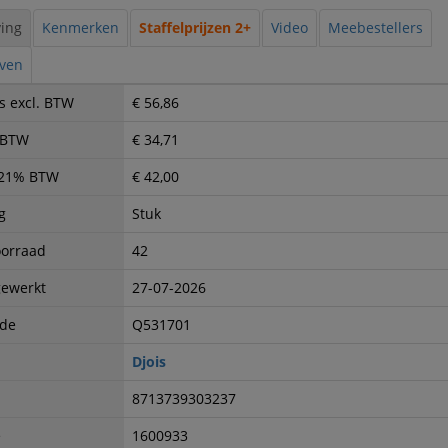
ing
Kenmerken
Staffelprijzen 2+
Video
Meebestellers
even
s excl. BTW
€ 56,86
. BTW
€ 34,71
. 21% BTW
€ 42,00
g
Stuk
oorraad
42
gewerkt
27-07-2026
ode
Q531701
Djois
8713739303237
e
1600933