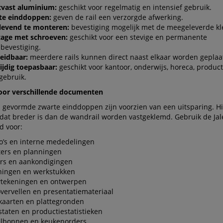
tvast aluminium:
geschikt voor regelmatig en intensief gebruik.
te einddoppen:
geven de rail een verzorgde afwerking.
klevend te monteren:
bevestiging mogelijk met de meegeleverde kle
age met schroeven:
geschikt voor een stevige en permanente
bevestiging.
eidbaar:
meerdere rails kunnen direct naast elkaar worden geplaat
ijdig toepasbaar:
geschikt voor kantoor, onderwijs, horeca, product
gebruik.
oor verschillende documenten
l gevormde zwarte einddoppen zijn voorzien van een uitsparing. H
 dat breder is dan de wandrail worden vastgeklemd. Gebruik de Ja
d voor:
’s en interne mededelingen
ters en planningen
ers en aankondigingen
ningen en werkstukken
tekeningen en ontwerpen
overvellen en presentatiemateriaal
kaarten en plattegronden
taten en productiestatistieken
elbonnen en keukenorders