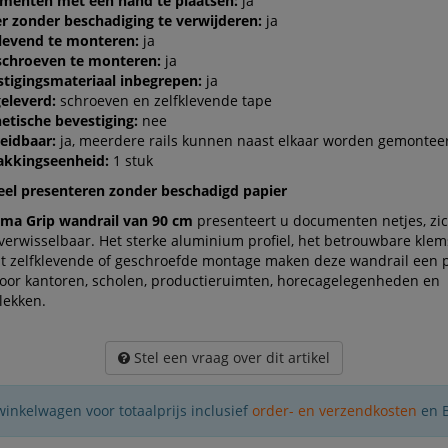
menten met één hand te plaatsen:
ja
r zonder beschadiging te verwijderen:
ja
klevend te monteren:
ja
schroeven te monteren:
ja
tigingsmateriaal inbegrepen:
ja
eleverd:
schroeven en zelfklevende tape
etische bevestiging:
nee
eidbaar:
ja, meerdere rails kunnen naast elkaar worden gemontee
akkingseenheid:
1 stuk
eel presenteren zonder beschadigd papier
ema Grip wandrail van 90 cm
presenteert u documenten netjes, zi
verwisselbaar. Het sterke aluminium profiel, het betrouwbare kle
it zelfklevende of geschroefde montage maken deze wandrail een 
voor kantoren, scholen, productieruimten, horecagelegenheden en
lekken.
Stel een vraag over dit artikel
winkelwagen voor totaalprijs inclusief
order- en verzendkosten
en 