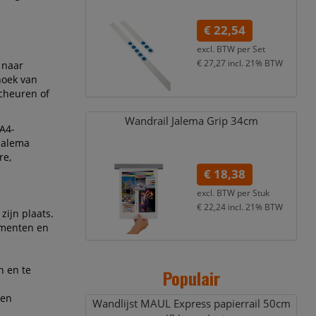
€ 22,54
excl. BTW per
Set
€ 27,27
incl. 21% BTW
 naar
hoek van
scheuren of
Wandrail Jalema Grip 34cm
A4-
Jalema
re,
€ 18,38
excl. BTW per
Stuk
€ 22,24
incl. 21% BTW
zijn plaats.
umenten en
n en te
Populair
 en
Wandlijst MAUL Express papierrail 50cm