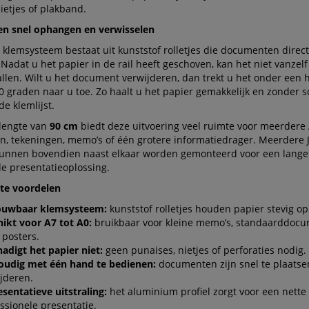
ietjes of plakband.
n snel ophangen en verwisselen
 klemsysteem bestaat uit kunststof rolletjes die documenten direct
 Nadat u het papier in de rail heeft geschoven, kan het niet vanzelf
llen. Wilt u het document verwijderen, dan trekt u het onder een 
 graden naar u toe. Zo haalt u het papier gemakkelijk en zonder 
de klemlijst.
 lengte van
90 cm
biedt deze uitvoering veel ruimte voor meerdere 
, tekeningen, memo’s of één grotere informatiedrager. Meerdere 
 kunnen bovendien naast elkaar worden gemonteerd voor een lange
e presentatieoplossing.
ste voordelen
ouwbaar klemsysteem:
kunststof rolletjes houden papier stevig op 
ikt voor A7 tot A0:
bruikbaar voor kleine memo’s, standaarddoc
 posters.
adigt het papier niet:
geen punaises, nietjes of perforaties nodig.
oudig met één hand te bedienen:
documenten zijn snel te plaatse
jderen.
sentatieve uitstraling:
het aluminium profiel zorgt voor een nette
ssionele presentatie.