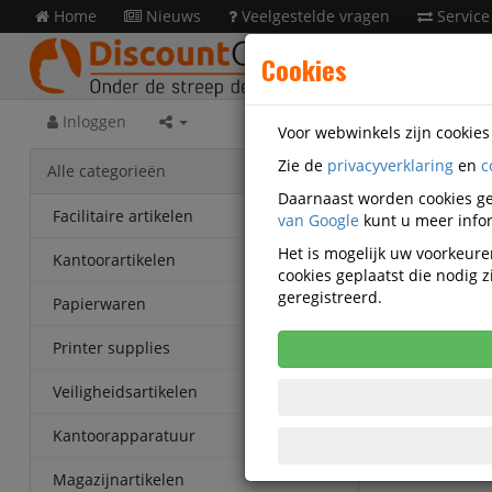
Home
Nieuws
Veelgestelde vragen
Service
Cookies
Inloggen
Voor webwinkels zijn cookie
Zie de
privacyverklaring
en
c
Prese
Alle categorieën
Q53170
Daarnaast worden cookies ge
Facilitaire artikelen
van Google
kunt u meer infor
Djois W
Het is mogelijk uw voorkeuren
Kantoorartikelen
cookies geplaatst die nodig
Korting v
geregistreerd.
Vanaf € 34
Papierwaren
eenheden
Printer supplies
Veiligheidsartikelen
Kantoorapparatuur
Magazijnartikelen