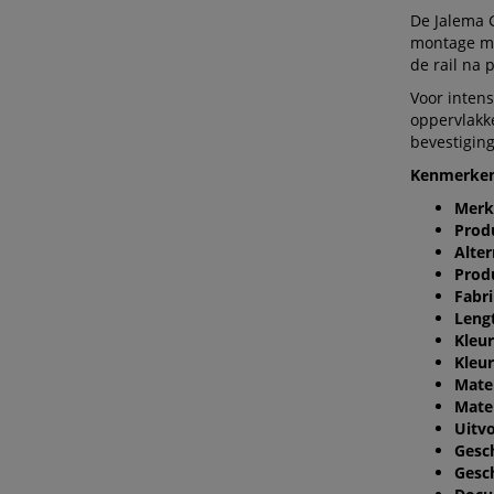
De Jalema 
montage met
de rail na 
Voor inten
oppervlakk
bevestiging
Kenmerken 
Merk
Produ
Alte
Prod
Fabr
Leng
Kleur
Kleu
Mater
Mate
Uitvo
Gesc
Gesch