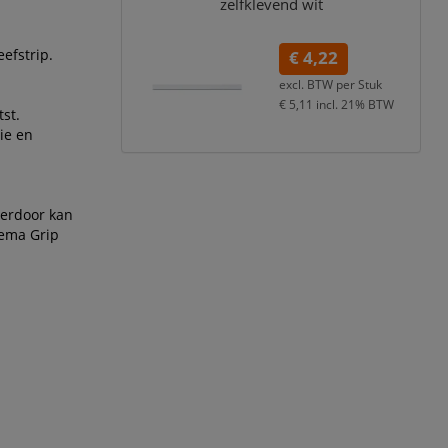
zelfklevend wit
efstrip.
€ 4,22
excl. BTW per
Stuk
€ 5,11
incl. 21% BTW
st.
ie en
ierdoor kan
lema Grip