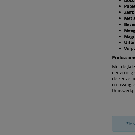
Docu
Papie
Zelf
Met 
Beves
Meeg
Magn
Uitbr
Verp
Profession
Met de
Jal
eenvoudig 
de keuze u
oplossing 
thuiswerkp
Zie 