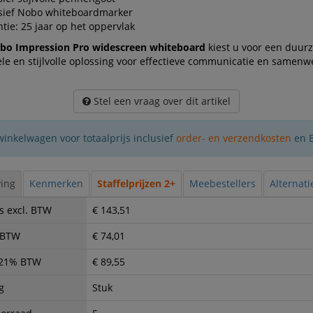
usief Nobo whiteboardmarker
tie: 25 jaar op het oppervlak
bo Impression Pro widescreen whiteboard
kiest u voor een duur
le en stijlvolle oplossing voor effectieve communicatie en samenw
Stel een vraag over dit artikel
winkelwagen voor totaalprijs inclusief
order- en verzendkosten
en 
ing
Kenmerken
Staffelprijzen 2+
Meebestellers
Alternat
s excl. BTW
€ 143,51
. BTW
€ 74,01
. 21% BTW
€ 89,55
g
Stuk