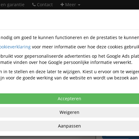
 en garantie
Contact
Meer
s nodig om goed te kunnen functioneren en de prestaties te kunne
ookieverklaring
voor meer informatie over hoe deze cookies gebrui
ntatiemiddelen
Magneetborden
Whiteboards
Nobo
Q14
bruikt voor gepersonaliseerde advertenties op het Google Ads pla
ard Nobo Impression Pro Widescreen 
matie vinden over hoe Google persoonlijke informatie verwerkt.
 in te stellen en deze later te wijzigen. Kiest u ervoor om te weig
 zijn voor de goede werking van de website en wordt uw bezoek aa
anaf aankoop 2 eenheden, zie
prijsoverzicht
,46 excl. BTW bij aankoop van minimaal 2
Accepteren
€ 74
Weigeren
per stuk ex
Aanpassen
€ 89,55
per stu
BT