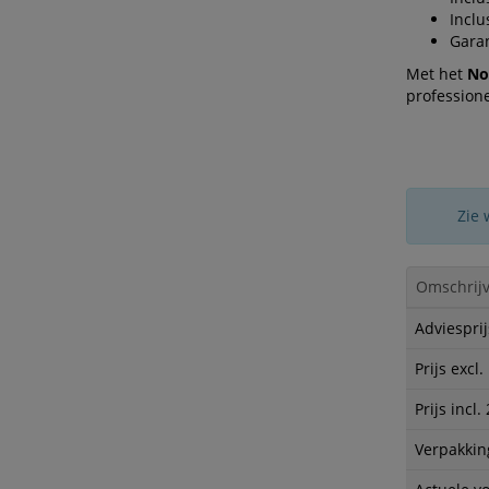
Incl
Garan
Met het
No
professione
Zie 
Omschrijv
Adviesprij
Prijs excl
Prijs incl
Verpakkin