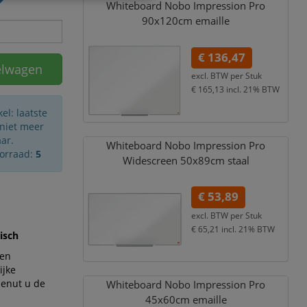
Whiteboard Nobo Impression Pro
90x120cm emaille
€ 136,47
elwagen
excl. BTW per
Stuk
€ 165,13
incl. 21% BTW
el: laatste
 niet meer
ar.
Whiteboard Nobo Impression Pro
oorraad:
5
Widescreen 50x89cm staal
€ 53,89
excl. BTW per
Stuk
€ 65,21
incl. 21% BTW
isch
 en
ijke
benut u de
Whiteboard Nobo Impression Pro
45x60cm emaille