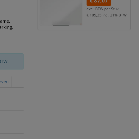
€ 87,07
excl. BTW per
Stuk
€ 105,35
incl. 21% BTW
zame,
erking.
BTW.
ieven