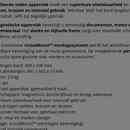
lleerde stalen oppervlak
biedt een
superieure uitwisbaarheid
en 
ken, krassen en intensief gebruik
. Hierdoor blijft het bord langdu
tatief, zelfs bij dagelijks gebruik.
gnetische oppervlak
bevestigt u eenvoudig
documenten, memo’s
emateriaal
. Het
slanke en stijlvolle frame
zorgt voor maximale schr
erne uitstraling.
t innovatieve
InvisaMount™ montagesysteem
wordt het whiteboar
htbare bevestiging aan de muur gemonteerd. De meegeleverde
pe
tische opbergruimte voor markers en accessoires.
tingen bord: 890 x 500 mm
e afmetingen: 891 x 503 x 19 mm
ht: 2,9 kg
: wit
iaal oppervlak: geëmailleerd staal
schappen: magnetisch, beschrijfbaar en droog uitwisbaar
ieure uitwisbaarheid voor intensief gebruik
nd tegen vlekken, krassen en deuken
creen formaat voor optimaal overzicht
e: smal en modern design
ge: InvisaMount™ (verborgen bevestiging)
sief stijlvolle pennengoot