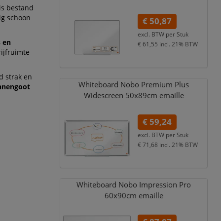
is bestand
rig schoon
€ 50,87
excl. BTW per
Stuk
 en
€ 61,55
incl. 21% BTW
ijfruimte
d strak en
Whiteboard Nobo Premium Plus
nnengoot
Widescreen 50x89cm emaille
€ 59,24
excl. BTW per
Stuk
€ 71,68
incl. 21% BTW
Whiteboard Nobo Impression Pro
60x90cm emaille