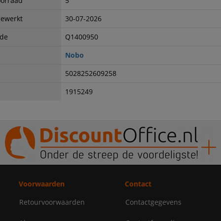
oorraad
5
gewerkt
30-07-2026
ode
Q1400950
Nobo
5028252609258
e
1915249
Voorwaarden
Contact
Retourvoorwaarden
Contactgegevens