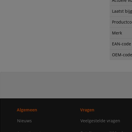
Actuele v
Laatst bij
Productc
Merk
EAN-code
OEM-cod
Algemeen
Vragen
Nieuws
Veelgestelde vragen