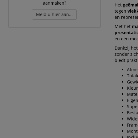
aanmaken?
Het
geëmai
tegen
vlek
Meld u hier aan...
en represen
Met het
ma
presentati
en een mod
Dankzij he
zonder zic
biedt prak
Afme
Total
Gewic
Kleur
Mater
Eigen
Super
Besta
Wides
Fram
Monta
Inclu