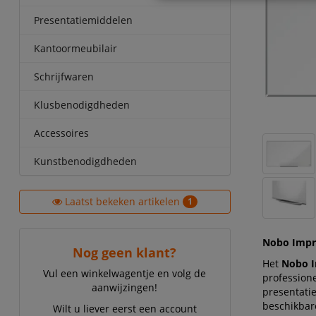
Presentatiemiddelen
Kantoormeubilair
Schrijfwaren
Klusbenodigdheden
Accessoires
Kunstbenodigdheden
Laatst bekeken artikelen
1
Nobo Impre
Nog geen klant?
Het
Nobo I
Vul een winkelwagentje en volg de
profession
aanwijzingen!
presentati
beschikbar
Wilt u liever eerst een account