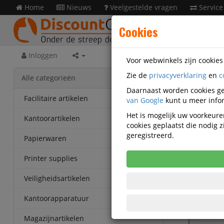
Home
Nieuws
Veelgestelde vragen
Service
Cookies
Inloggen
Voor webwinkels zijn cookie
Zie de
privacyverklaring
en
c
Prese
Alle categorieën
Daarnaast worden cookies ge
Whitebo
Facilitaire artikelen
van Google
kunt u meer infor
emaille
Het is mogelijk uw voorkeuren
Kantoorartikelen
cookies geplaatst die nodig
Korting v
geregistreerd.
Papierwaren
Vanaf € 73
eenheden
Printer supplies
Veiligheidsartikelen
Kantoorapparatuur
Magazijnartikelen