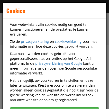
Menu
Cookies
Voor webwinkels zijn cookies nodig om goed te
kunnen functioneren en de prestaties te kunnen
evalueren.
Zie de
privacyverklaring
en
cookieverklaring
voor meer
informatie over hoe deze cookies gebruikt worden.
Daarnaast worden cookies gebruikt voor
Alle categorieën
gepersonaliseerde advertenties op het Google Ads
platform. In de
privacyverklaring van Google
kunt u
Hangmap opbergsystemen
meer informatie vinden over hoe Google persoonlijke
Video's
informatie verwerkt.
Het is mogelijk uw voorkeuren in te stellen en deze
later te wijzigen. Kiest u ervoor om te weigeren, dan
worden alleen cookies geplaatst die nodig zijn voor de
Alle video's
goede werking van de website en wordt uw bezoek
aan onze website anoniem geregistreerd.