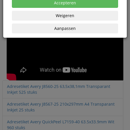
Accepteren
Weigeren
Aanpassen
Adresetiket Avery J8560-25 63,5x38,1mm Transparant
Inkjet 525 stuks
Adresetiket Avery J8567-25 210x297mm A4 Transparant
Inkjet 25 stuks
Adresetiket Avery QuickPeel L7159-40 63.5x33.9mm Wit
960 stuks