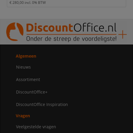
€ 280,00
incl. 0% BTW
Algemeen
Nieuws
Assortiment
DiscountOffice+
DiscountOffice Inspiration
Vragen
Veelgestelde vragen