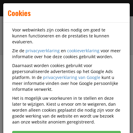
Menu
Cookies
Voor webwinkels zijn cookies nodig om goed te
kunnen functioneren en de prestaties te kunnen
evalueren.
Zie de
privacyverklaring
en
cookieverklaring
voor meer
informatie over hoe deze cookies gebruikt worden.
Daarnaast worden cookies gebruikt voor
Alle categorieën
gepersonaliseerde advertenties op het Google Ads
platform. In de
privacyverklaring van Google
kunt u
Transparante etiketten
meer informatie vinden over hoe Google persoonlijke
Video's
informatie verwerkt.
Het is mogelijk uw voorkeuren in te stellen en deze
later te wijzigen. Kiest u ervoor om te weigeren, dan
worden alleen cookies geplaatst die nodig zijn voor de
Alle video's
goede werking van de website en wordt uw bezoek
aan onze website anoniem geregistreerd.