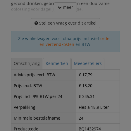
gezond drinken, gebruiksgemak en een duurzame
meer
oplossing voor dagelijkse hydratatie.
Stel een vraag over dit artikel
Zie winkelwagen voor totaalprijs inclusief
order-
en verzendkosten
en BTW.
Omschrijving
Kenmerken
Meebestellers
Adviesprijs excl. BTW
€ 17,79
Prijs excl. BTW
€ 13,20
Prijs incl. 9% BTW per 24
€ 345,31
Verpakking
Fles a 18.9 Liter
Minimale bestelafname
24
Productcode
BQ1432974