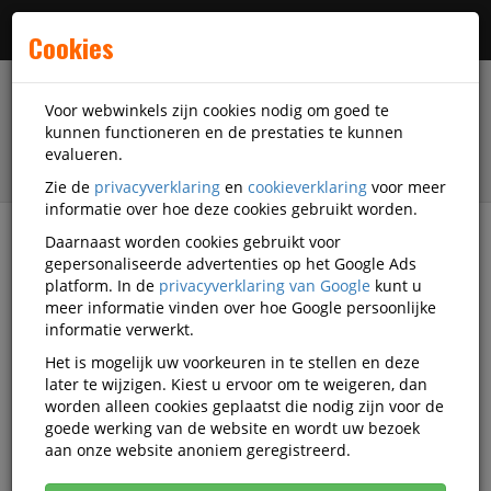
Menu
Cookies
Voor webwinkels zijn cookies nodig om goed te
kunnen functioneren en de prestaties te kunnen
evalueren.
Zie de
privacyverklaring
en
cookieverklaring
voor meer
informatie over hoe deze cookies gebruikt worden.
Daarnaast worden cookies gebruikt voor
filter
gepersonaliseerde advertenties op het Google Ads
platform. In de
privacyverklaring van Google
kunt u
Facilitaire artikelen
Catering-artikelen
meer informatie vinden over hoe Google persoonlijke
Waterdispenser
Eden Springs
BQ1432974
informatie verwerkt.
Het is mogelijk uw voorkeuren in te stellen en deze
Eden Springs Waterfles Clair'oise
later te wijzigen. Kiest u ervoor om te weigeren, dan
18.9 liter Voordeelbundel voor
worden alleen cookies geplaatst die nodig zijn voor de
goede werking van de website en wordt uw bezoek
Waterdispenser
aan onze website anoniem geregistreerd.