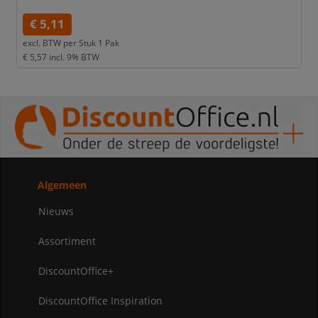
€ 5,11
excl. BTW per
Stuk 1 Pak
€ 5,57
incl. 9% BTW
Algemeen
Nieuws
Assortiment
DiscountOffice+
DiscountOffice Inspiration