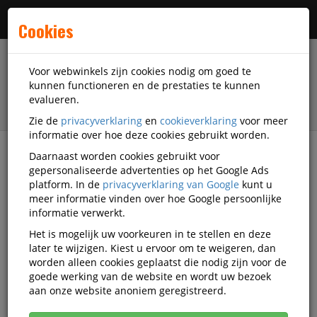
Menu
Cookies
Voor webwinkels zijn cookies nodig om goed te
kunnen functioneren en de prestaties te kunnen
evalueren.
Zie de
privacyverklaring
en
cookieverklaring
voor meer
informatie over hoe deze cookies gebruikt worden.
Daarnaast worden cookies gebruikt voor
filter
gepersonaliseerde advertenties op het Google Ads
platform. In de
privacyverklaring van Google
kunt u
Veiligheidsartikelen
Werkhandschoenen
meer informatie vinden over hoe Google persoonlijke
Disposable handschoenen
Ansell
informatie verwerkt.
OU14102-RLK-M.A1
Het is mogelijk uw voorkeuren in te stellen en deze
later te wijzigen. Kiest u ervoor om te weigeren, dan
OUTLET Ansell TouchNTuff 92-670
worden alleen cookies geplaatst die nodig zijn voor de
handschoen - 8½-9
goede werking van de website en wordt uw bezoek
aan onze website anoniem geregistreerd.