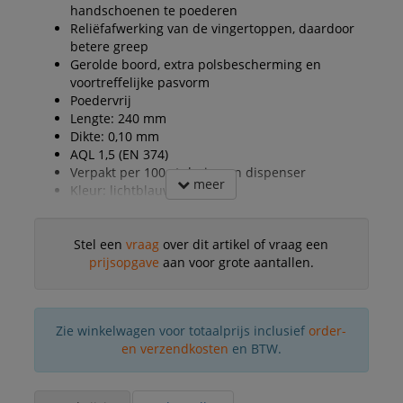
handschoenen te poederen
Reliëfafwerking van de vingertoppen, daardoor
betere greep
Gerolde boord, extra polsbescherming en
voortreffelijke pasvorm
Poedervrij
Lengte: 240 mm
Dikte: 0,10 mm
AQL 1,5 (EN 374)
Verpakt per 100 stuks in een dispenser
meer
Kleur: lichtblauw
Stel een
vraag
over dit artikel of vraag een
prijsopgave
aan voor grote aantallen.
Zie winkelwagen voor totaalprijs inclusief
order-
en verzendkosten
en BTW.