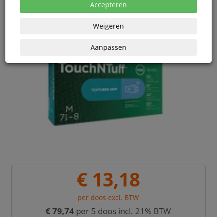
Accepteren
Weigeren
Aanpassen
€ 13,18
per doos excl. BTW
€ 79,74
per 5 doos incl. 21% BTW