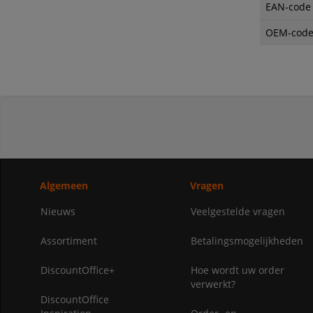
EAN-code
OEM-cod
Algemeen
Vragen
Nieuws
Veelgestelde vragen
Assortiment
Betalingsmogelijkheden
DiscountOffice+
Hoe wordt uw order
verwerkt?
DiscountOffice