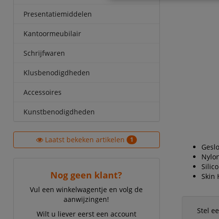
Presentatiemiddelen
Kantoormeubilair
Schrijfwaren
Klusbenodigdheden
Accessoires
Kunstbenodigdheden
Laatst bekeken artikelen
1
Geslo
Nylon
Silic
Nog geen klant?
Skin 
Vul een winkelwagentje en volg de
aanwijzingen!
Stel e
Wilt u liever eerst een account