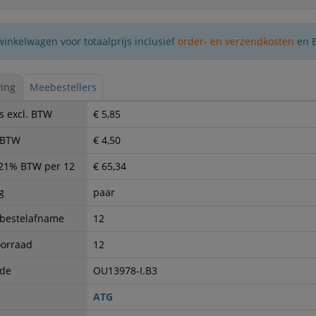
winkelwagen voor totaalprijs inclusief
order- en verzendkosten
en 
ing
Meebestellers
s excl. BTW
€ 5,85
. BTW
€ 4,50
. 21% BTW per 12
€ 65,34
g
paar
 bestelafname
12
oorraad
12
ode
OU13978-I.B3
ATG