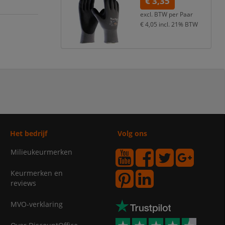
€ 3,35
excl. BTW per
Paar
€ 4,05
incl. 21% BTW
Het bedrijf
Volg ons
Milieukeurmerken
Keurmerken en
reviews
MVO-verklaring