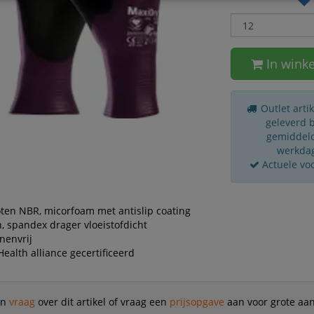
In wink
Outlet arti
geleverd 
gemiddeld
werkda
Actuele vo
ten NBR, micorfoam met antislip coating
, spandex drager vloeistofdicht
onenvrij
Health alliance gecertificeerd
en
vraag
over dit artikel of vraag een
prijsopgave
aan voor grote aan