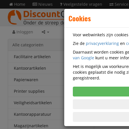
Home
Nieuws
Veelgestelde vragen
Service
Cookies
Inloggen
Voor webwinkels zijn cookie
Zie de
privacyverklaring
en
c
Veilig
Alle categorieën
OU13978
Daarnaast worden cookies ge
Facilitaire artikelen
van Google
kunt u meer infor
OUTLET 
Het is mogelijk uw voorkeuren
Kantoorartikelen
cookies geplaatst die nodig
geregistreerd.
Papierwaren
Printer supplies
Veiligheidsartikelen
Kantoorapparatuur
Magazijnartikelen