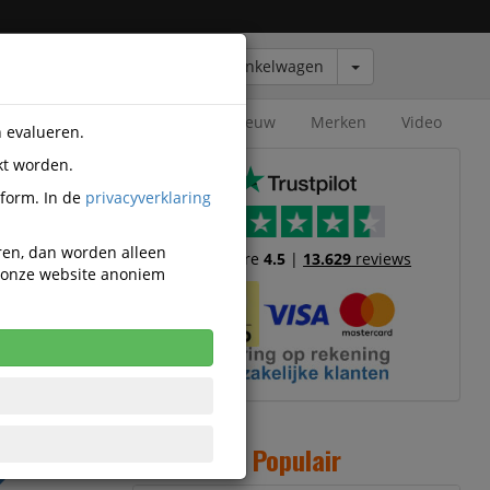
Winkelwagen
Outlet
Nieuw
Merken
Video
n evalueren.
kt worden.
ATG
tform. In de
privacyverklaring
eren, dan worden alleen
Trustscore
4.5
|
13.629
reviews
n onze website anoniem
50
cl. BTW
paar incl.
Populair
TW