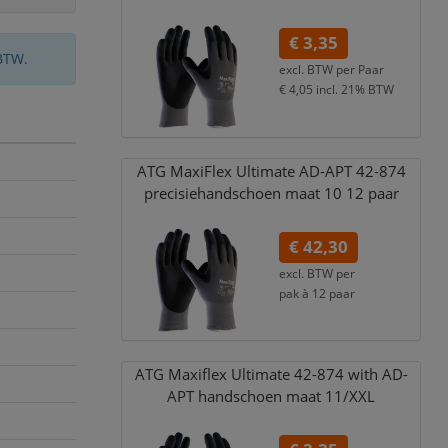
€ 3,35
BTW.
excl. BTW per
Paar
€ 4,05
incl. 21% BTW
ATG MaxiFlex Ultimate AD-APT 42-874
precisiehandschoen maat 10 12 paar
€ 42,30
excl. BTW per
pak à 12 paar
€ 51,18
incl. 21% BTW
ATG Maxiflex Ultimate 42-874 with AD-
APT handschoen maat 11/
XXL