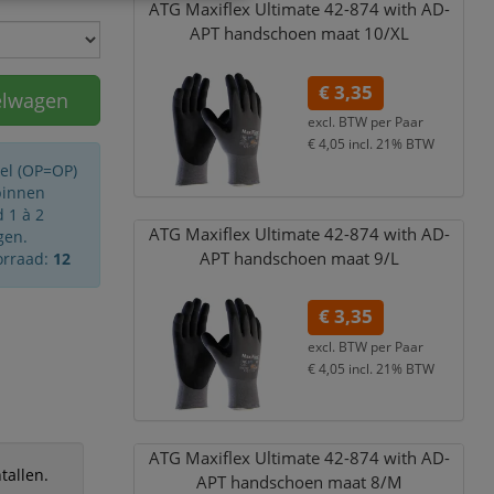
ATG Maxiflex Ultimate 42-874 with AD-
APT handschoen maat 10/
XL
€ 3,35
elwagen
excl. BTW per
Paar
€ 4,05
incl. 21% BTW
kel (OP=OP)
binnen
 1 à 2
ATG Maxiflex Ultimate 42-874 with AD-
gen.
APT handschoen maat 9/
L
orraad:
12
€ 3,35
excl. BTW per
Paar
€ 4,05
incl. 21% BTW
ATG Maxiflex Ultimate 42-874 with AD-
tallen.
APT handschoen maat 8/
M