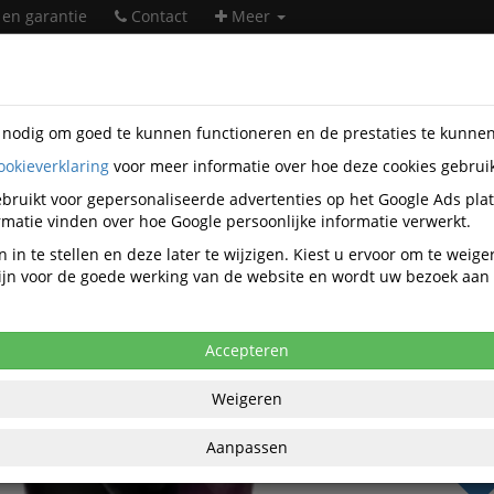
 en garantie
Contact
Meer
s nodig om goed te kunnen functioneren en de prestaties te kunne
ookieverklaring
voor meer informatie over hoe deze cookies gebrui
heidsartikelen
Werkhandschoenen
Monteurshandschoenen
-I.B3
bruikt voor gepersonaliseerde advertenties op het Google Ads pla
matie vinden over hoe Google persoonlijke informatie verwerkt.
ATG MaxiDry 56-426 handschoen - 11
 in te stellen en deze later te wijzigen. Kiest u ervoor om te weig
 zijn voor de goede werking van de website en wordt uw bezoek aa
Accepteren
€ 4,
Weigeren
per paar ex
€ 65,34
per 12 
Aanpassen
21% B