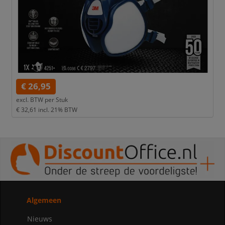
€ 26,95
excl. BTW per
Stuk
€ 32,61
incl. 21% BTW
Algemeen
Nieuws