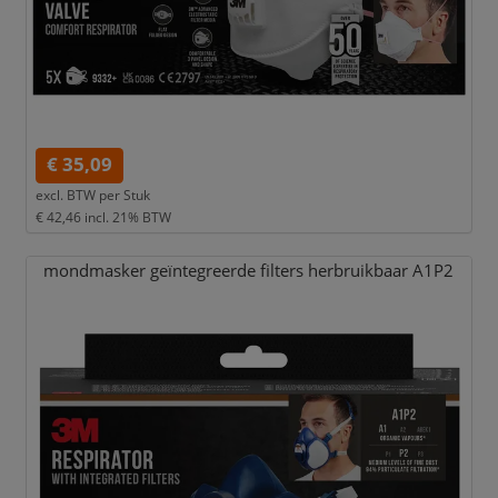
€ 35,09
excl. BTW per
Stuk
€ 42,46
incl. 21% BTW
mondmasker geïntegreerde filters herbruikbaar A1P2