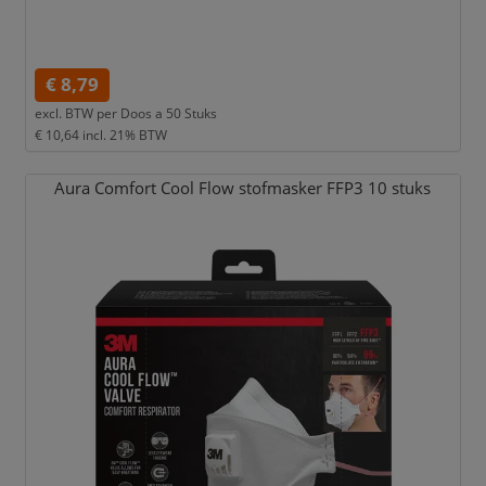
€ 8,79
excl. BTW per
Doos a 50 Stuks
€ 10,64
incl. 21% BTW
Aura Comfort Cool Flow stofmasker FFP3 10 stuks