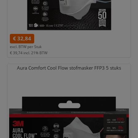
€ 32,84
excl. BTW per
Stuk
€ 39,74
incl. 21% BTW
Aura Comfort Cool Flow stofmasker FFP3 5 stuks