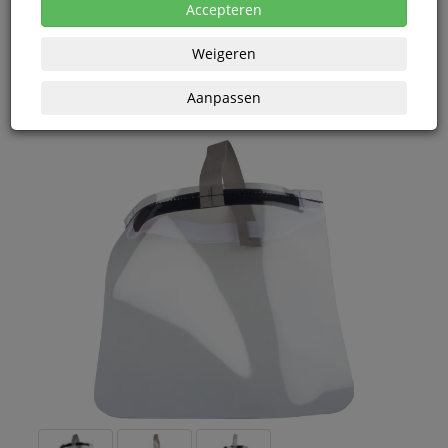
Accepteren
Korting vanaf aankoop 2 eenheden, zie
prijsoverzicht
Vanaf € 24,91 excl. BTW bij aankoop van minimaal 5
eenheden
Weigeren
Aanpassen