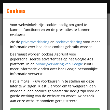
Menu
Cookies
Voor webwinkels zijn cookies nodig om goed te
kunnen functioneren en de prestaties te kunnen
evalueren.
Zie de
privacyverklaring
en
cookieverklaring
voor meer
informatie over hoe deze cookies gebruikt worden.
Daarnaast worden cookies gebruikt voor
filter
gepersonaliseerde advertenties op het Google Ads
platform. In de
privacyverklaring van Google
kunt u
Veiligheidsartikelen
Adembescherming
meer informatie vinden over hoe Google persoonlijke
Disposable stofmaskers
DiscountOffice
informatie verwerkt.
SP-BGT125
Het is mogelijk uw voorkeuren in te stellen en deze
later te wijzigen. Kiest u ervoor om te weigeren, dan
DiscountOffice Beschermend
worden alleen cookies geplaatst die nodig zijn voor de
gezichtsscherm, transparant, ft 25
goede werking van de website en wordt uw bezoek
aan onze website anoniem geregistreerd.
x 25 cm