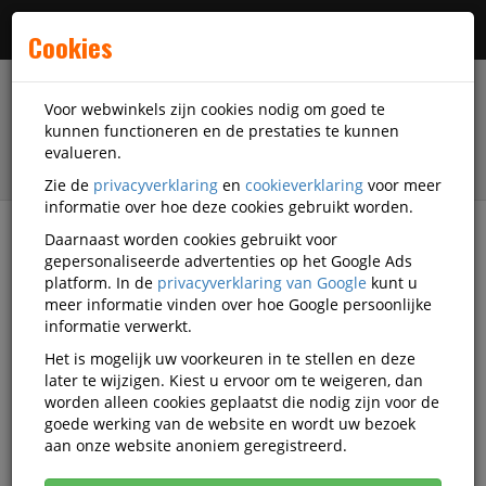
Menu
Cookies
Voor webwinkels zijn cookies nodig om goed te
kunnen functioneren en de prestaties te kunnen
evalueren.
Zie de
privacyverklaring
en
cookieverklaring
voor meer
informatie over hoe deze cookies gebruikt worden.
Daarnaast worden cookies gebruikt voor
filter
gepersonaliseerde advertenties op het Google Ads
platform. In de
privacyverklaring van Google
kunt u
Facilitaire artikelen
Catering-artikelen
meer informatie vinden over hoe Google persoonlijke
Horeca disposables
Papstar
Q1405363
informatie verwerkt.
Het is mogelijk uw voorkeuren in te stellen en deze
Papstar Pure Bord rond 23cm FSC
later te wijzigen. Kiest u ervoor om te weigeren, dan
karton bruin 50 stuks
worden alleen cookies geplaatst die nodig zijn voor de
goede werking van de website en wordt uw bezoek
Korting vanaf aankoop 40 eenheden, zie
aan onze website anoniem geregistreerd.
prijsoverzicht