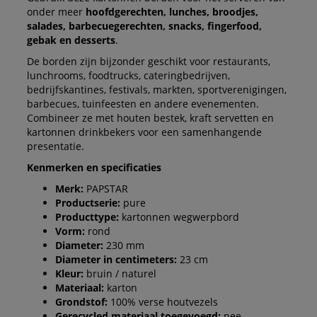
onder meer
hoofdgerechten, lunches, broodjes,
salades, barbecuegerechten, snacks, fingerfood,
gebak en desserts
.
De borden zijn bijzonder geschikt voor restaurants,
lunchrooms, foodtrucks, cateringbedrijven,
bedrijfskantines, festivals, markten, sportverenigingen,
barbecues, tuinfeesten en andere evenementen.
Combineer ze met houten bestek, kraft servetten en
kartonnen drinkbekers voor een samenhangende
presentatie.
Kenmerken en specificaties
Merk:
PAPSTAR
Productserie:
pure
Producttype:
kartonnen wegwerpbord
Vorm:
rond
Diameter:
230 mm
Diameter in centimeters:
23 cm
Kleur:
bruin / naturel
Materiaal:
karton
Grondstof:
100% verse houtvezels
Gerecycled materiaal toegevoegd:
nee