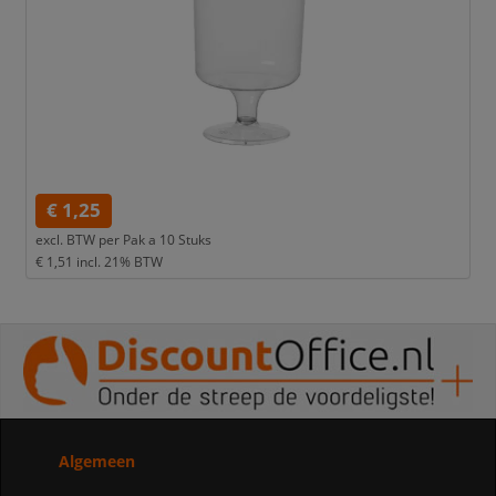
€ 1,25
excl. BTW per
Pak a 10 Stuks
€ 1,51
incl. 21% BTW
Algemeen