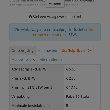
uitvoering maken deze borden ideaal voor dagelijks
meer
gebruik in horeca, catering en foodservice.
Stel een vraag over dit artikel
Zie winkelwagen voor totaalprijs inclusief
order-
en verzendkosten
en BTW.
Omschrijving
Kenmerken
Staffelprijzen 40+
Meebestellers
Alternatieven
Adviesprijs excl. BTW
€ 5,63
Prijs excl. BTW
€ 2,83
Prijs incl. 21% BTW per 5
€ 17,12
Verpakking
Pak a 50 Stuks
Minimale bestelafname
5