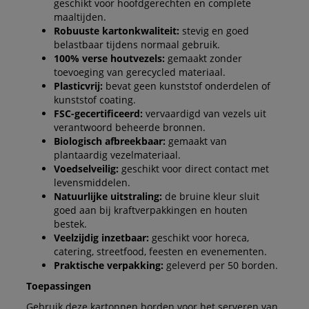
geschikt voor hoofdgerechten en complete
maaltijden.
Robuuste kartonkwaliteit:
stevig en goed
belastbaar tijdens normaal gebruik.
100% verse houtvezels:
gemaakt zonder
toevoeging van gerecycled materiaal.
Plasticvrij:
bevat geen kunststof onderdelen of
kunststof coating.
FSC-gecertificeerd:
vervaardigd van vezels uit
verantwoord beheerde bronnen.
Biologisch afbreekbaar:
gemaakt van
plantaardig vezelmateriaal.
Voedselveilig:
geschikt voor direct contact met
levensmiddelen.
Natuurlijke uitstraling:
de bruine kleur sluit
goed aan bij kraftverpakkingen en houten
bestek.
Veelzijdig inzetbaar:
geschikt voor horeca,
catering, streetfood, feesten en evenementen.
Praktische verpakking:
geleverd per 50 borden.
Toepassingen
Gebruik deze kartonnen borden voor het serveren van