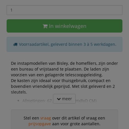
In winkelwagen
Voorraadartikel, geleverd binnen 3 à 5 werkdagen.
De instapmodellen van Bisley, de homefilers, zijn onder
een bureau of vrijstaand te plaatsen. De laden zijn
voorzien van een gelagerde telescoopgeleiding.
De kasten zijn ideaal voor thuisgebruik, compact en
bovendien vriendelijk geprijsd. Met slot geleverd en 2
sleutels.
meer
Afmetingen: 67.2x41.3x40 ( HxBxD CM)
Stel een
vraag
over dit artikel of vraag een
prijsopgave
aan voor grote aantallen.