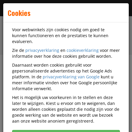
Menu
Cookies
Voor webwinkels zijn cookies nodig om goed te
kunnen functioneren en de prestaties te kunnen
evalueren.
Zie de
privacyverklaring
en
cookieverklaring
voor meer
informatie over hoe deze cookies gebruikt worden.
Daarnaast worden cookies gebruikt voor
filter
gepersonaliseerde advertenties op het Google Ads
platform. In de
privacyverklaring van Google
kunt u
Kantoormeubilair
Kasten
Ladekasten
meer informatie vinden over hoe Google persoonlijke
Bisley
BSPFA3433
informatie verwerkt.
Het is mogelijk uw voorkeuren in te stellen en deze
Bisley Ladekast Homefiler 3 Laden
later te wijzigen. Kiest u ervoor om te weigeren, dan
2x A6 1x A4 Zwart
worden alleen cookies geplaatst die nodig zijn voor de
goede werking van de website en wordt uw bezoek
aan onze website anoniem geregistreerd.