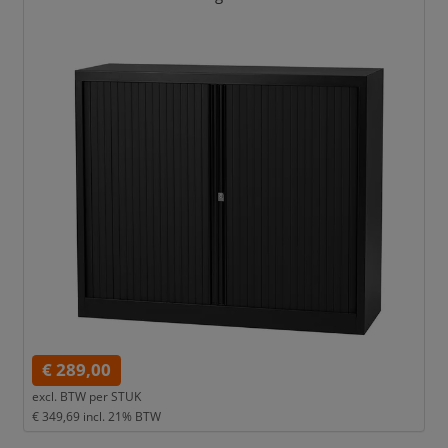
€ 289,00
excl. BTW per
STUK
€ 349,69
incl. 21% BTW