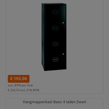
€ 193,00
excl. BTW per
Stuk
€ 233,53
incl. 21% BTW
Hangmappenkast Basic 4 laden Zwart