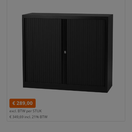
€ 289,00
excl. BTW per
STUK
€ 349,69
incl. 21% BTW