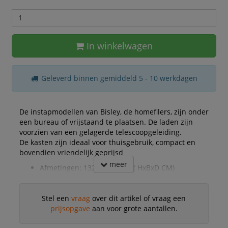
In winkelwagen
Geleverd binnen gemiddeld 5 - 10 werkdagen
De instapmodellen van Bisley, de homefilers, zijn onder
een bureau of vrijstaand te plaatsen. De laden zijn
voorzien van een gelagerde telescoopgeleiding.
De kasten zijn ideaal voor thuisgebruik, compact en
bovendien vriendelijk geprijsd
meer
Afmetingen: 132.1x41.3x40 ( HxBxD CM)
Stel een
vraag
over dit artikel of vraag een
prijsopgave
aan voor grote aantallen.