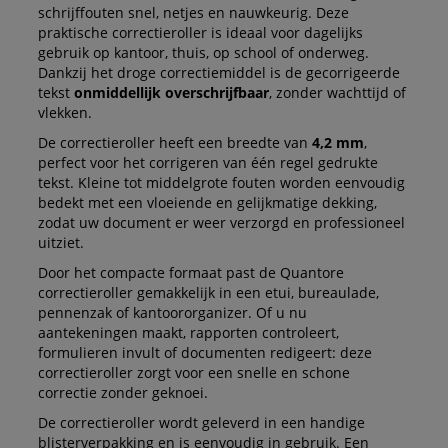
schrijffouten snel, netjes en nauwkeurig. Deze
praktische correctieroller is ideaal voor dagelijks
gebruik op kantoor, thuis, op school of onderweg.
Dankzij het droge correctiemiddel is de gecorrigeerde
tekst
onmiddellijk overschrijfbaar
, zonder wachttijd of
vlekken.
De correctieroller heeft een breedte van
4,2 mm
,
perfect voor het corrigeren van één regel gedrukte
tekst. Kleine tot middelgrote fouten worden eenvoudig
bedekt met een vloeiende en gelijkmatige dekking,
zodat uw document er weer verzorgd en professioneel
uitziet.
Door het compacte formaat past de Quantore
correctieroller gemakkelijk in een etui, bureaulade,
pennenzak of kantoororganizer. Of u nu
aantekeningen maakt, rapporten controleert,
formulieren invult of documenten redigeert: deze
correctieroller zorgt voor een snelle en schone
correctie zonder geknoei.
De correctieroller wordt geleverd in een handige
blisterverpakking en is eenvoudig in gebruik. Een