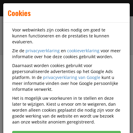
Menu
Cookies
Voor webwinkels zijn cookies nodig om goed te
kunnen functioneren en de prestaties te kunnen
evalueren.
Zie de
privacyverklaring
en
cookieverklaring
voor meer
informatie over hoe deze cookies gebruikt worden.
Daarnaast worden cookies gebruikt voor
filter
gepersonaliseerde advertenties op het Google Ads
platform. In de
privacyverklaring van Google
kunt u
Kantoorartikelen
Kantoor-gebruiksartikelen
meer informatie vinden over hoe Google persoonlijke
Correctierollers
Quantore
Q416581
informatie verwerkt.
Het is mogelijk uw voorkeuren in te stellen en deze
Correctieroller Quantore
later te wijzigen. Kiest u ervoor om te weigeren, dan
4.2mmx12m op blister
worden alleen cookies geplaatst die nodig zijn voor de
goede werking van de website en wordt uw bezoek
Korting vanaf aankoop 2 eenheden, zie
prijsoverzicht
aan onze website anoniem geregistreerd.
Vanaf € 0,69 excl. BTW bij aankoop van minimaal 66