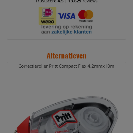
Trustscore
4.5
|
13.629
reviews
Alternatieven
Correctieroller Pritt Compact Flex 4.2mmx10m