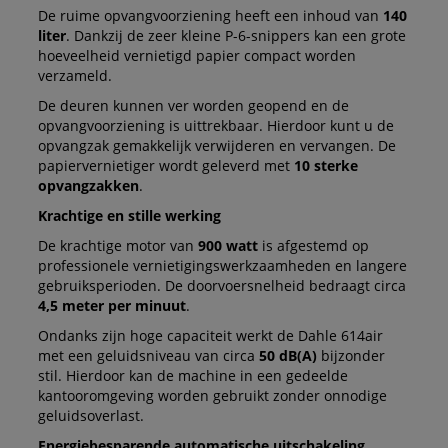
De ruime opvangvoorziening heeft een inhoud van
140
liter
. Dankzij de zeer kleine P-6-snippers kan een grote
hoeveelheid vernietigd papier compact worden
verzameld.
De deuren kunnen ver worden geopend en de
opvangvoorziening is uittrekbaar. Hierdoor kunt u de
opvangzak gemakkelijk verwijderen en vervangen. De
papiervernietiger wordt geleverd met
10 sterke
opvangzakken
.
Krachtige en stille werking
De krachtige motor van
900 watt
is afgestemd op
professionele vernietigingswerkzaamheden en langere
gebruiksperioden. De doorvoersnelheid bedraagt circa
4,5 meter per minuut
.
Ondanks zijn hoge capaciteit werkt de Dahle 614air
met een geluidsniveau van circa
50 dB(A)
bijzonder
stil. Hierdoor kan de machine in een gedeelde
kantooromgeving worden gebruikt zonder onnodige
geluidsoverlast.
Energiebesparende automatische uitschakeling