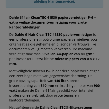
afdeling klantenservice).
Dahle 614air CleanTEC 41530 papiervernietiger P-6 –
extra veilige documentvernietiging voor grote
kantoorafdelingen
De
Dahle 614air CleanTEC 41530 papiervernietiger
is
een professionele grootvolume-papiervernietiger voor
organisaties die geheime en bijzonder vertrouwelijke
documenten veilig moeten verwerken. De machine
vernietigt maximaal
9 vellen A4-papier van 80 g/m²
per invoer tot uiterst kleine
microsnippers van 0,8 x 12
mm
.
Met veiligheidsniveau
P-6
biedt deze papiervernietiger
een zeer hoge mate van gegevensbescherming. De
grote opvangcapaciteit van
140 liter
, brede
invoeropening van
310 mm
en krachtige motor van
900
watt
maken de Dahle 614air geschikt voor intensief
professioneel gebruik door grote teams en
kantoorafdelingen.
Het geïntegreerde
Dahle CleanTEC®-filtersysteem