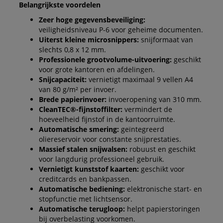
Belangrijkste voordelen
Zeer hoge gegevensbeveiliging:
veiligheidsniveau P-6 voor geheime documenten.
Uiterst kleine microsnippers:
snijformaat van
slechts 0,8 x 12 mm.
Professionele grootvolume-uitvoering:
geschikt
voor grote kantoren en afdelingen.
Snijcapaciteit:
vernietigt maximaal 9 vellen A4
van 80 g/m² per invoer.
Brede papierinvoer:
invoeropening van 310 mm.
CleanTEC®-fijnstoffilter:
vermindert de
hoeveelheid fijnstof in de kantoorruimte.
Automatische smering:
geïntegreerd
oliereservoir voor constante snijprestaties.
Massief stalen snijwalsen:
robuust en geschikt
voor langdurig professioneel gebruik.
Vernietigt kunststof kaarten:
geschikt voor
creditcards en bankpassen.
Automatische bediening:
elektronische start- en
stopfunctie met lichtsensor.
Automatische terugloop:
helpt papierstoringen
bij overbelasting voorkomen.