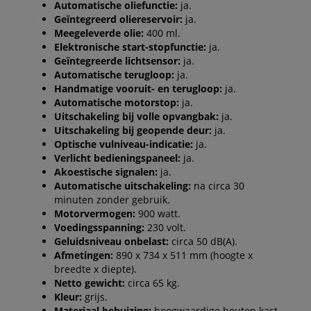
Automatische oliefunctie:
ja.
Geïntegreerd oliereservoir:
ja.
Meegeleverde olie:
400 ml.
Elektronische start-stopfunctie:
ja.
Geïntegreerde lichtsensor:
ja.
Automatische terugloop:
ja.
Handmatige vooruit- en terugloop:
ja.
Automatische motorstop:
ja.
Uitschakeling bij volle opvangbak:
ja.
Uitschakeling bij geopende deur:
ja.
Optische vulniveau-indicatie:
ja.
Verlicht bedieningspaneel:
ja.
Akoestische signalen:
ja.
Automatische uitschakeling:
na circa 30
minuten zonder gebruik.
Motorvermogen:
900 watt.
Voedingsspanning:
230 volt.
Geluidsniveau onbelast:
circa 50 dB(A).
Afmetingen:
890 x 734 x 511 mm (hoogte x
breedte x diepte).
Netto gewicht:
circa 65 kg.
Kleur:
grijs.
Materiaal behuizing:
hoogwaardige houten kast.