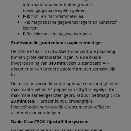
informatie waarvoor buitengewone
beveiligingsmaatregelen gelden.
F-3:
film- en microfilmmateriaal.
T-6:
magnetische gegevensdragers en kunststof
kaarten.
E-5:
elektronische gegevensdragers.
Professionele grootvolume-papiervernietiger
De Dahle 614air is ontwikkeld voor centrale plaatsing
binnen grote kantoorafdelingen. Via de brede
invoeropening van
310 mm
voert u standaard A4-
documenten en bredere papierformaten gemakkelijk
in.
De machine verwerkt onder optimale omstandigheden
maximaal 9 vellen A4-papier van 80 g/m² tegelijk. De
maximale aaneengesloten gebruiksduur bedraagt circa
20 minuten
. Hierdoor kunt u omvangrijke
hoeveelheden vertrouwelijke documenten efficiënt
achter elkaar vernietigen.
Dahle CleanTEC®-fijnstoffiltersysteem
Bij het versnipperen van papier kunnen kleine