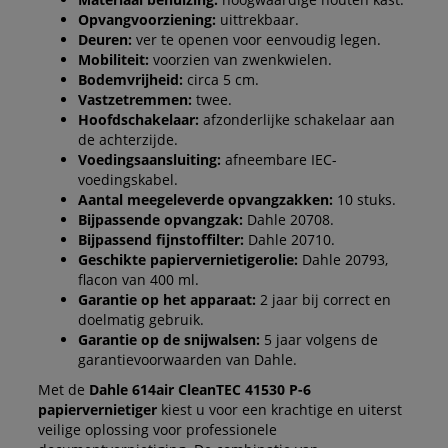
Opvangvoorziening:
uittrekbaar.
Deuren:
ver te openen voor eenvoudig legen.
Mobiliteit:
voorzien van zwenkwielen.
Bodemvrijheid:
circa 5 cm.
Vastzetremmen:
twee.
Hoofdschakelaar:
afzonderlijke schakelaar aan
de achterzijde.
Voedingsaansluiting:
afneembare IEC-
voedingskabel.
Aantal meegeleverde opvangzakken:
10 stuks.
Bijpassende opvangzak:
Dahle 20708.
Bijpassend fijnstoffilter:
Dahle 20710.
Geschikte papiervernietigerolie:
Dahle 20793,
flacon van 400 ml.
Garantie op het apparaat:
2 jaar bij correct en
doelmatig gebruik.
Garantie op de snijwalsen:
5 jaar volgens de
garantievoorwaarden van Dahle.
Met de
Dahle 614air CleanTEC 41530 P-6
papiervernietiger
kiest u voor een krachtige en uiterst
veilige oplossing voor professionele