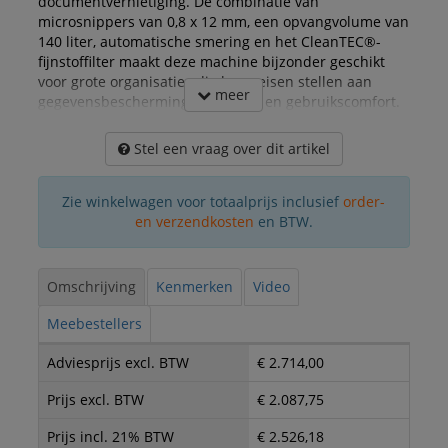
documentvernietiging. De combinatie van
microsnippers van 0,8 x 12 mm, een opvangvolume van
140 liter, automatische smering en het CleanTEC®-
fijnstoffilter maakt deze machine bijzonder geschikt
voor grote organisaties die hoge eisen stellen aan
meer
gegevensbescherming, capaciteit en gebruikscomfort.
Stel een vraag over dit artikel
Zie winkelwagen voor totaalprijs inclusief
order-
en verzendkosten
en BTW.
Omschrijving
Kenmerken
Video
Meebestellers
Adviesprijs excl. BTW
€ 2.714,00
Prijs excl. BTW
€ 2.087,75
Prijs incl. 21% BTW
€ 2.526,18