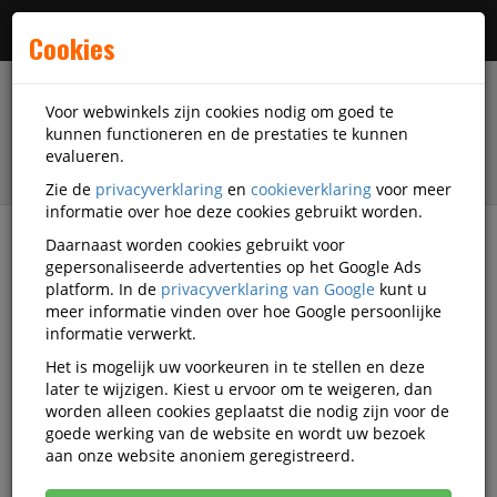
Menu
Cookies
Voor webwinkels zijn cookies nodig om goed te
kunnen functioneren en de prestaties te kunnen
evalueren.
Zie de
privacyverklaring
en
cookieverklaring
voor meer
informatie over hoe deze cookies gebruikt worden.
Daarnaast worden cookies gebruikt voor
filter
gepersonaliseerde advertenties op het Google Ads
platform. In de
privacyverklaring van Google
kunt u
Kantoorapparatuur
Papiervernietigers
meer informatie vinden over hoe Google persoonlijke
Papiervernietiger Groot Kantoor
Dahle
informatie verwerkt.
BDE-41530
Het is mogelijk uw voorkeuren in te stellen en deze
later te wijzigen. Kiest u ervoor om te weigeren, dan
Papiervernietiger Dahle 614air
worden alleen cookies geplaatst die nodig zijn voor de
41530 Cleantec Snippers P-6
goede werking van de website en wordt uw bezoek
aan onze website anoniem geregistreerd.