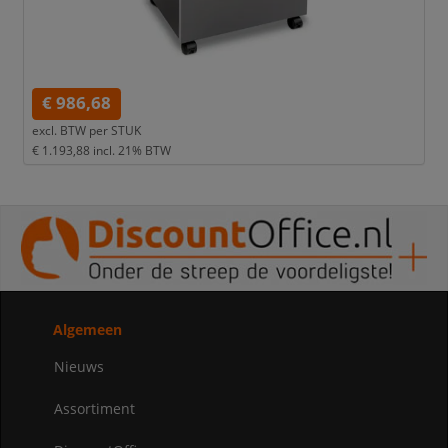
€ 986,68
excl. BTW per
STUK
€ 1.193,88
incl. 21% BTW
Algemeen
Nieuws
Assortiment