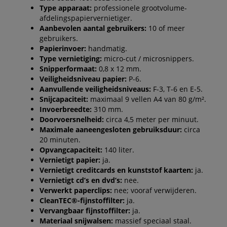
Type apparaat:
professionele grootvolume-
afdelingspapiervernietiger.
Aanbevolen aantal gebruikers:
10 of meer
gebruikers.
Papierinvoer:
handmatig.
Type vernietiging:
micro-cut / microsnippers.
Snipperformaat:
0,8 x 12 mm.
Veiligheidsniveau papier:
P-6.
Aanvullende veiligheidsniveaus:
F-3, T-6 en E-5.
Snijcapaciteit:
maximaal 9 vellen A4 van 80 g/m².
Invoerbreedte:
310 mm.
Doorvoersnelheid:
circa 4,5 meter per minuut.
Maximale aaneengesloten gebruiksduur:
circa
20 minuten.
Opvangcapaciteit:
140 liter.
Vernietigt papier:
ja.
Vernietigt creditcards en kunststof kaarten:
ja.
Vernietigt cd’s en dvd’s:
nee.
Verwerkt paperclips:
nee; vooraf verwijderen.
CleanTEC®-fijnstoffilter:
ja.
Vervangbaar fijnstoffilter:
ja.
Materiaal snijwalsen:
massief speciaal staal.