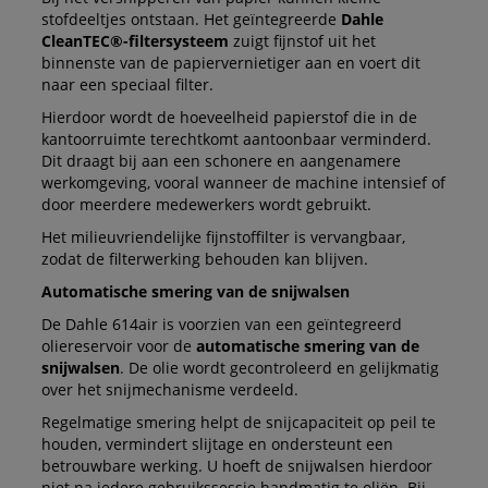
stofdeeltjes ontstaan. Het geïntegreerde
Dahle
CleanTEC®-filtersysteem
zuigt fijnstof uit het
binnenste van de papiervernietiger aan en voert dit
naar een speciaal filter.
Hierdoor wordt de hoeveelheid papierstof die in de
kantoorruimte terechtkomt aantoonbaar verminderd.
Dit draagt bij aan een schonere en aangenamere
werkomgeving, vooral wanneer de machine intensief of
door meerdere medewerkers wordt gebruikt.
Het milieuvriendelijke fijnstoffilter is vervangbaar,
zodat de filterwerking behouden kan blijven.
Automatische smering van de snijwalsen
De Dahle 614air is voorzien van een geïntegreerd
oliereservoir voor de
automatische smering van de
snijwalsen
. De olie wordt gecontroleerd en gelijkmatig
over het snijmechanisme verdeeld.
Regelmatige smering helpt de snijcapaciteit op peil te
houden, vermindert slijtage en ondersteunt een
betrouwbare werking. U hoeft de snijwalsen hierdoor
niet na iedere gebruikssessie handmatig te oliën. Bij