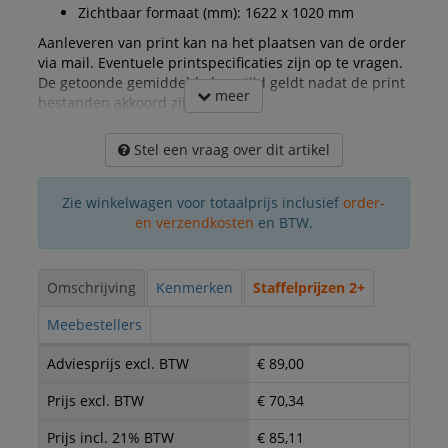
Zichtbaar formaat (mm): 1622 x 1020 mm
Aanleveren van print kan na het plaatsen van de order
via mail. Eventuele printspecificaties zijn op te vragen.
De getoonde gemiddelde levertijd geldt nadat de print
meer
bestanden akkoord zijn gegeven.
Stel een vraag over dit artikel
Zie winkelwagen voor totaalprijs inclusief
order-
en verzendkosten
en BTW.
Omschrijving
Kenmerken
Staffelprijzen 2+
Meebestellers
Adviesprijs excl. BTW
€ 89,00
Prijs excl. BTW
€ 70,34
Prijs incl. 21% BTW
€ 85,11