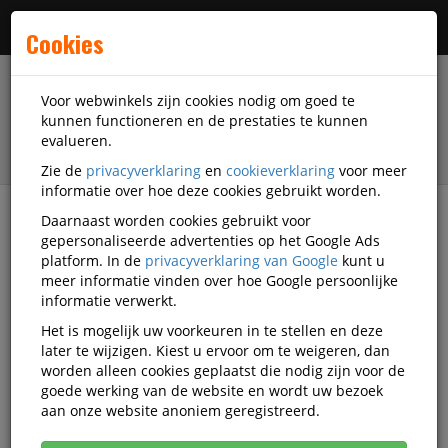
Menu
Cookies
Voor webwinkels zijn cookies nodig om goed te
kunnen functioneren en de prestaties te kunnen
evalueren.
Zie de
privacyverklaring
en
cookieverklaring
voor meer
informatie over hoe deze cookies gebruikt worden.
Daarnaast worden cookies gebruikt voor
filter
gepersonaliseerde advertenties op het Google Ads
platform. In de
privacyverklaring van Google
kunt u
Presentatiemiddelen
Displays
Beurswanden
meer informatie vinden over hoe Google persoonlijke
DiscountOffice
SDD-CF-G-ECO
informatie verwerkt.
Het is mogelijk uw voorkeuren in te stellen en deze
DiscountOffice Print voor Counter
later te wijzigen. Kiest u ervoor om te weigeren, dan
Fabric ECO
worden alleen cookies geplaatst die nodig zijn voor de
goede werking van de website en wordt uw bezoek
Korting vanaf aankoop 2 eenheden, zie
prijsoverzicht
aan onze website anoniem geregistreerd.
Vanaf € 69,20 excl. BTW bij aankoop van minimaal 2