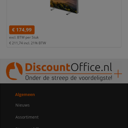
€ 174,99
excl. BTW per
Stuk
€ 211,74
incl. 21% BTW
Algemeen
Nieuws
Assortiment