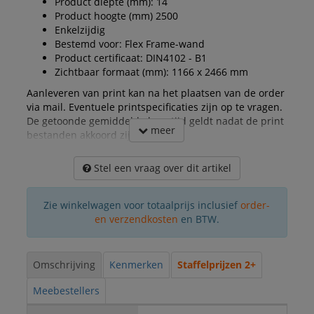
Product diepte (mm): 14
Product hoogte (mm) 2500
Enkelzijdig
Bestemd voor: Flex Frame-wand
Product certificaat: DIN4102 - B1
Zichtbaar formaat (mm): 1166 x 2466 mm
Aanleveren van print kan na het plaatsen van de order
via mail. Eventuele printspecificaties zijn op te vragen.
De getoonde gemiddelde levertijd geldt nadat de print
meer
bestanden akkoord zijn gegeven.
Stel een vraag over dit artikel
Zie winkelwagen voor totaalprijs inclusief
order-
en verzendkosten
en BTW.
Omschrijving
Kenmerken
Staffelprijzen 2+
Meebestellers