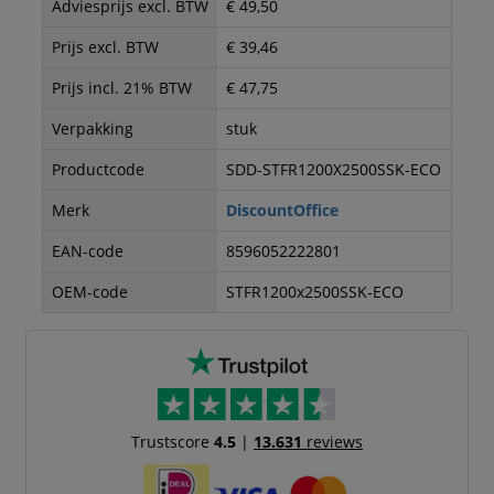
Adviesprijs excl. BTW
€ 49,50
Prijs excl. BTW
€ 39,46
Prijs incl. 21% BTW
€ 47,75
Verpakking
stuk
Productcode
SDD-STFR1200X2500SSK-ECO
Merk
DiscountOffice
EAN-code
8596052222801
OEM-code
STFR1200x2500SSK-ECO
Trustscore
4.5
|
13.631
reviews