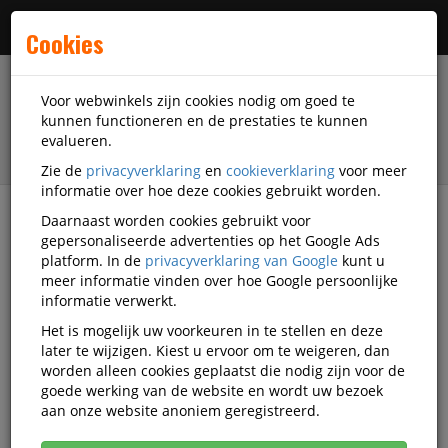
Menu
Cookies
Voor webwinkels zijn cookies nodig om goed te
kunnen functioneren en de prestaties te kunnen
evalueren.
Zie de
privacyverklaring
en
cookieverklaring
voor meer
informatie over hoe deze cookies gebruikt worden.
Daarnaast worden cookies gebruikt voor
filter
gepersonaliseerde advertenties op het Google Ads
platform. In de
privacyverklaring van Google
kunt u
Presentatiemiddelen
Displays
Beurswanden
meer informatie vinden over hoe Google persoonlijke
DiscountOffice
SDD-STFR1200X2500SSK-ECO
informatie verwerkt.
Het is mogelijk uw voorkeuren in te stellen en deze
DiscountOffice Print voor
later te wijzigen. Kiest u ervoor om te weigeren, dan
FlexFrame Wand 120x250 cm ECO
worden alleen cookies geplaatst die nodig zijn voor de
goede werking van de website en wordt uw bezoek
Korting vanaf aankoop 2 eenheden, zie
prijsoverzicht
aan onze website anoniem geregistreerd.
Vanaf € 38,40 excl. BTW bij aankoop van minimaal 4