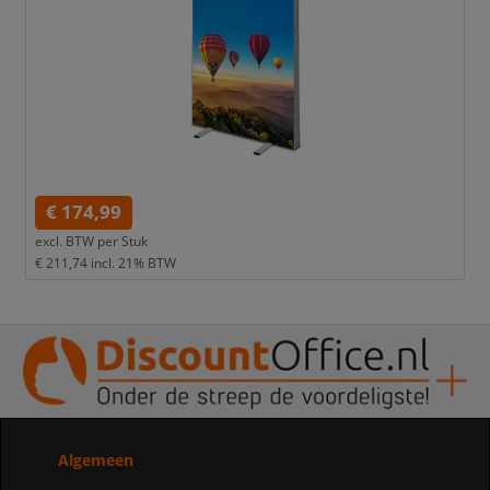
€ 174,99
excl. BTW per
Stuk
€ 211,74
incl. 21% BTW
Algemeen