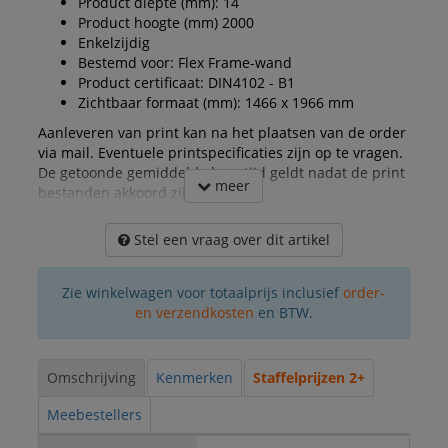
Product diepte (mm): 14
Product hoogte (mm) 2000
Enkelzijdig
Bestemd voor: Flex Frame-wand
Product certificaat: DIN4102 - B1
Zichtbaar formaat (mm): 1466 x 1966 mm
Aanleveren van print kan na het plaatsen van de order
via mail. Eventuele printspecificaties zijn op te vragen.
De getoonde gemiddelde levertijd geldt nadat de print
meer
bestanden akkoord zijn gegeven.
Stel een vraag over dit artikel
Zie winkelwagen voor totaalprijs inclusief
order-
en verzendkosten
en BTW.
Omschrijving
Kenmerken
Staffelprijzen 2+
Meebestellers