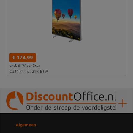
€ 174,99
excl. BTW per
Stuk
€ 211,74
incl. 21% BTW
Algemeen