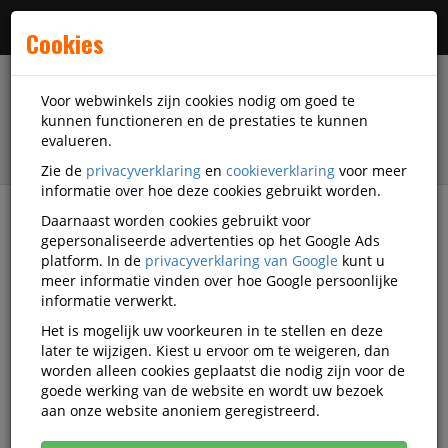
Menu
Cookies
Voor webwinkels zijn cookies nodig om goed te
kunnen functioneren en de prestaties te kunnen
evalueren.
Zie de
privacyverklaring
en
cookieverklaring
voor meer
informatie over hoe deze cookies gebruikt worden.
Daarnaast worden cookies gebruikt voor
filter
gepersonaliseerde advertenties op het Google Ads
platform. In de
privacyverklaring van Google
kunt u
Presentatiemiddelen
Displays
Beurswanden
meer informatie vinden over hoe Google persoonlijke
DiscountOffice
SDD-STFR1500X2000SSK-ECO
informatie verwerkt.
Het is mogelijk uw voorkeuren in te stellen en deze
DiscountOffice Print voor
later te wijzigen. Kiest u ervoor om te weigeren, dan
FlexFrame Wand 150x200 cm ECO
worden alleen cookies geplaatst die nodig zijn voor de
goede werking van de website en wordt uw bezoek
Korting vanaf aankoop 2 eenheden, zie
prijsoverzicht
aan onze website anoniem geregistreerd.
Vanaf € 38,23 excl. BTW bij aankoop van minimaal 4