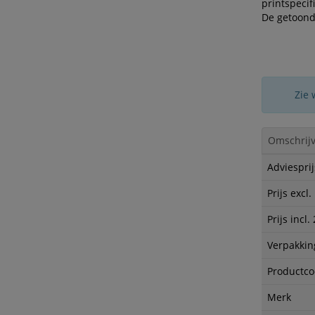
printspecif
De getoond
Zie 
Omschrijv
Adviesprij
Prijs excl
Prijs incl
Verpakkin
Productc
Merk