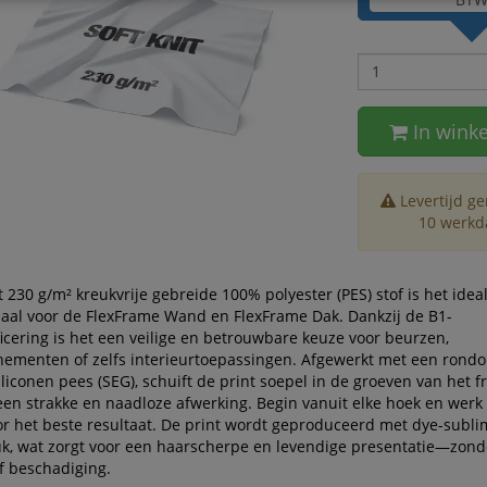
In wink
Levertijd g
10 werkd
t 230 g/m² kreukvrije gebreide 100% polyester (PES) stof is het idea
iaal voor de FlexFrame Wand en FlexFrame Dak. Dankzij de B1-
icering is het een veilige en betrouwbare keuze voor beurzen,
ementen of zelfs interieurtoepassingen. Afgewerkt met een rond
liconen pees (SEG), schuift de print soepel in de groeven van het f
een strakke en naadloze afwerking. Begin vanuit elke hoek en werk
r het beste resultaat. De print wordt geproduceerd met dye-subli
uk, wat zorgt voor een haarscherpe en levendige presentatie—zond
f beschadiging.