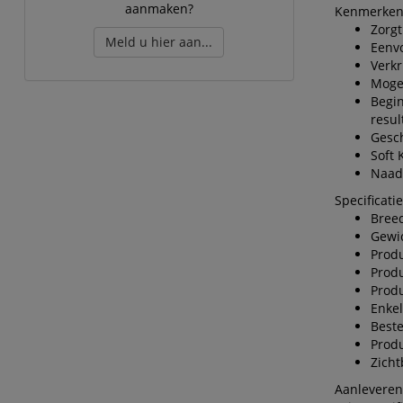
aanmaken?
Kenmerken
Zorgt
Meld u hier aan...
Eenvo
Verkr
Mogel
Begin
resul
Gesc
Soft
Naadl
Specificatie
Bree
Gewic
Produ
Produ
Prod
Enkel
Best
Produ
Zich
Aanleveren 