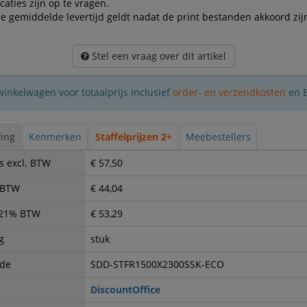
icaties zijn op te vragen.
e gemiddelde levertijd geldt nadat de print bestanden akkoord zij
Stel een vraag over dit artikel
winkelwagen voor totaalprijs inclusief
order- en verzendkosten
en 
ing
Kenmerken
Staffelprijzen 2+
Meebestellers
s excl. BTW
€ 57,50
. BTW
€ 44,04
. 21% BTW
€ 53,29
g
stuk
ode
SDD-STFR1500X2300SSK-ECO
DiscountOffice