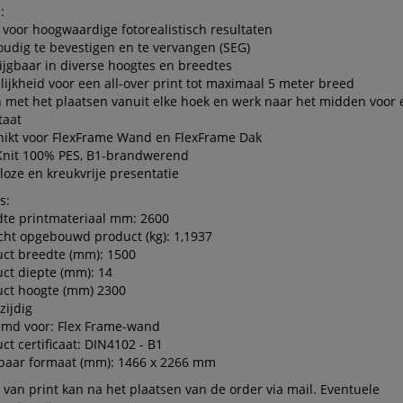
:
 voor hoogwaardige fotorealistisch resultaten
udig te bevestigen en te vervangen (SEG)
ijgbaar in diverse hoogtes en breedtes
ijkheid voor een all-over print tot maximaal 5 meter breed
 met het plaatsen vanuit elke hoek en werk naar het midden voor 
taat
hikt voor FlexFrame Wand en FlexFrame Dak
 Knit 100% PES, B1-brandwerend
oze en kreukvrije presentatie
s:
dte printmateriaal mm: 2600
ht opgebouwd product (kg): 1,1937
ct breedte (mm): 1500
ct diepte (mm): 14
uct hoogte (mm) 2300
zijdig
emd voor: Flex Frame-wand
ct certificaat: DIN4102 - B1
tbaar formaat (mm): 1466 x 2266 mm
van print kan na het plaatsen van de order via mail. Eventuele