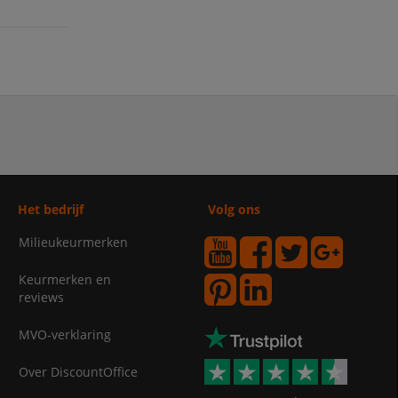
Het bedrijf
Volg ons
Milieukeurmerken
Keurmerken en
reviews
MVO-verklaring
Over DiscountOffice