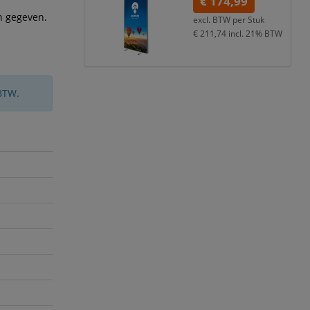
€ 174,99
n gegeven.
excl. BTW per
Stuk
€ 211,74
incl. 21% BTW
BTW.