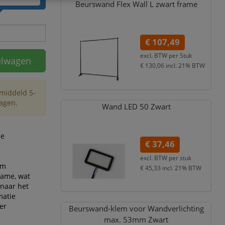
Beurswand Flex Wall L zwart frame
€ 107,49
excl. BTW per
Stuk
elwagen
€ 130,06
incl. 21% BTW
emiddeld 5-
agen.
Wand LED 50 Zwart
le
€ 37,46
excl. BTW per
stuk
om
€ 45,33
incl. 21% BTW
rame, wat
 naar het
matie
er
Beurswand-klem voor Wandverlichting
max. 53mm Zwart