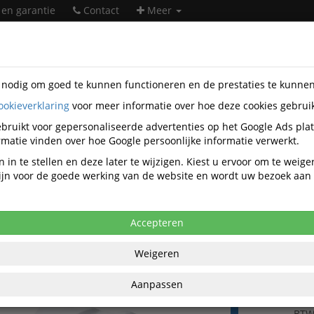
 en garantie
Contact
Meer
s nodig om goed te kunnen functioneren en de prestaties te kunne
ookieverklaring
voor meer informatie over hoe deze cookies gebrui
ntatiemiddelen
Displays
Beurswanden
DiscountOffice
R1500X2300SSK-ECO
bruikt voor gepersonaliseerde advertenties op het Google Ads pla
matie vinden over hoe Google persoonlijke informatie verwerkt.
tOffice Print voor FlexFrame Wand 150
 in te stellen en deze later te wijzigen. Kiest u ervoor om te weig
 zijn voor de goede werking van de website en wordt uw bezoek aa
anaf aankoop 2 eenheden, zie
prijsoverzicht
,86 excl. BTW bij aankoop van minimaal 3
Accepteren
Weigeren
€ 44
per stuk ex
Aanpassen
€ 53,29
per stu
BT