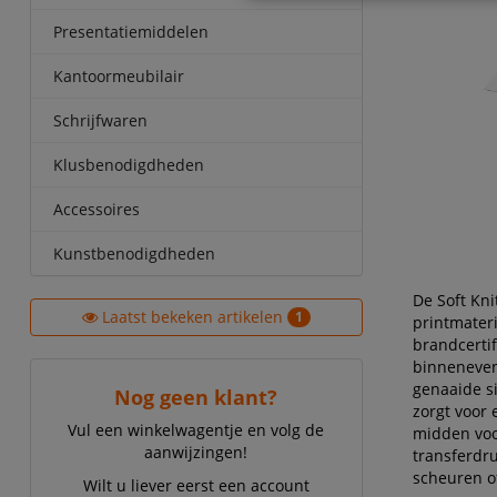
Presentatiemiddelen
Kantoormeubilair
Schrijfwaren
Klusbenodigdheden
Accessoires
Kunstbenodigdheden
De Soft Kni
Laatst bekeken artikelen
1
printmater
brandcertif
binneneven
genaaide si
Nog geen klant?
zorgt voor 
Vul een winkelwagentje en volg de
midden voo
aanwijzingen!
transferdr
scheuren o
Wilt u liever eerst een account