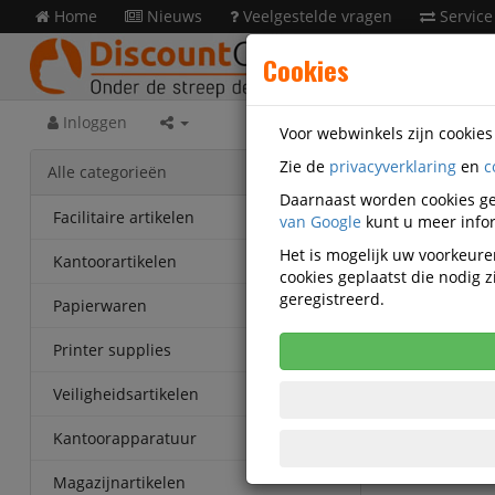
Home
Nieuws
Veelgestelde vragen
Service
Cookies
Inloggen
Voor webwinkels zijn cookie
Zie de
privacyverklaring
en
c
Prese
Alle categorieën
SDD-STF
Daarnaast worden cookies ge
Facilitaire artikelen
van Google
kunt u meer infor
Discoun
Het is mogelijk uw voorkeuren
Kantoorartikelen
ECO
cookies geplaatst die nodig
geregistreerd.
Papierwaren
Korting v
Vanaf € 42
Printer supplies
eenheden
Veiligheidsartikelen
Kantoorapparatuur
Magazijnartikelen