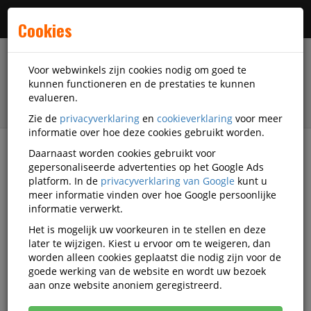
Menu
Cookies
Voor webwinkels zijn cookies nodig om goed te
kunnen functioneren en de prestaties te kunnen
evalueren.
Zie de
privacyverklaring
en
cookieverklaring
voor meer
informatie over hoe deze cookies gebruikt worden.
Daarnaast worden cookies gebruikt voor
filter
gepersonaliseerde advertenties op het Google Ads
platform. In de
privacyverklaring van Google
kunt u
Presentatiemiddelen
Bord-accessoires
meer informatie vinden over hoe Google persoonlijke
Overige bord-accessoires
Durable
BD470707
informatie verwerkt.
Het is mogelijk uw voorkeuren in te stellen en deze
Durable Magneetstrook
later te wijzigen. Kiest u ervoor om te weigeren, dan
Zelfklevend Durafix Rail 297mm
worden alleen cookies geplaatst die nodig zijn voor de
goede werking van de website en wordt uw bezoek
Blauw
aan onze website anoniem geregistreerd.
Korting vanaf aankoop 20 eenheden, zie