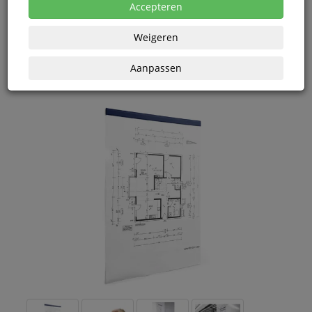
Accepteren
prijsoverzicht
Vanaf € 9,29 excl. BTW bij aankoop van minimaal 20
eenheden
Weigeren
Aanpassen