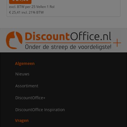
excl. BTW per
25 Vellen 1 Rol
€ 25,41
incl. 21% BTW
Algemeen
Nieuws
Assortiment
DiscountOffice+
DiscountOffice Inspiration
Vragen