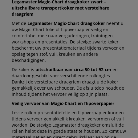
Legamaster Magic-Chart draagkoker zwart –
uitschuifbare transportkoker met verstelbare
draagriem
Met de
Legamaster Magic-Chart draagkoker
neemt u
uw Magic-Chart folie of flipoverpapier veilig en
comfortabel mee naar vergaderingen, trainingen,
workshops en presentaties. De stevige zwarte koker
beschermt uw presentatiemateriaal tijdens vervoer en
opslag tegen stof, vuil, kreuken en andere
beschadigingen.
De koker is
uitschuifbaar van circa 50 tot 92 cm
en
daardoor geschikt voor verschillende rollengtes.
Dankzij de verstelbare draagriem draagt u de koker
gemakkelijk over uw schouder. De afsluitdop houdt de
inhoud tijdens het vervoer veilig op zijn plaats.
Veilig vervoer van Magic-Chart en flipoverpapier
Losse rollen presentatiefolie en flipoverpapier kunnen
tijdens vervoer gemakkelijk kreuken, vervormen of vuil
worden. De stevige Legamaster draagkoker omsluit de
rol en helpt deze in goede staat te houden. Zo komt uw
materiaal netjes en direct gebruiksklaar aan op de