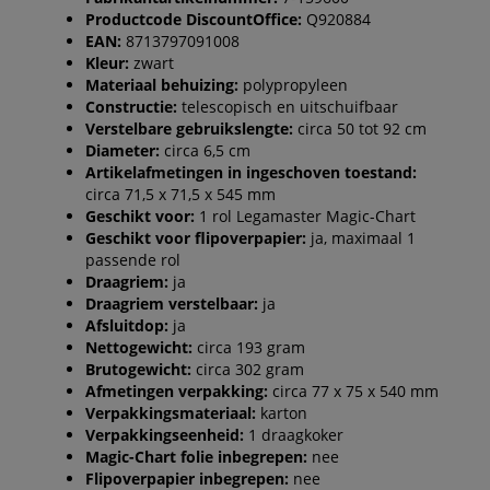
Productcode DiscountOffice:
Q920884
EAN:
8713797091008
Kleur:
zwart
Materiaal behuizing:
polypropyleen
Constructie:
telescopisch en uitschuifbaar
Verstelbare gebruikslengte:
circa 50 tot 92 cm
Diameter:
circa 6,5 cm
Artikelafmetingen in ingeschoven toestand:
circa 71,5 x 71,5 x 545 mm
Geschikt voor:
1 rol Legamaster Magic-Chart
Geschikt voor flipoverpapier:
ja, maximaal 1
passende rol
Draagriem:
ja
Draagriem verstelbaar:
ja
Afsluitdop:
ja
Nettogewicht:
circa 193 gram
Brutogewicht:
circa 302 gram
Afmetingen verpakking:
circa 77 x 75 x 540 mm
Verpakkingsmateriaal:
karton
Verpakkingseenheid:
1 draagkoker
Magic-Chart folie inbegrepen:
nee
Flipoverpapier inbegrepen:
nee