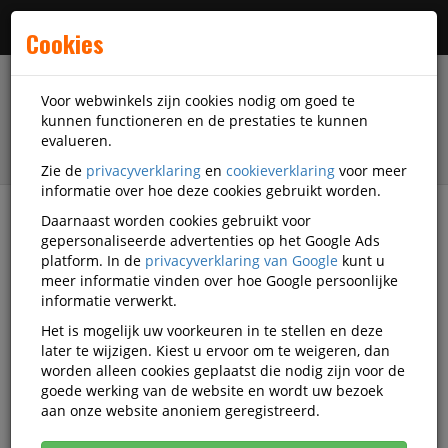
Menu
Cookies
Voor webwinkels zijn cookies nodig om goed te
kunnen functioneren en de prestaties te kunnen
evalueren.
Zie de
privacyverklaring
en
cookieverklaring
voor meer
informatie over hoe deze cookies gebruikt worden.
Daarnaast worden cookies gebruikt voor
filter
gepersonaliseerde advertenties op het Google Ads
platform. In de
privacyverklaring van Google
kunt u
Presentatiemiddelen
Flipovers en accessoires
meer informatie vinden over hoe Google persoonlijke
Flipoverpapier
Legamaster
Q920884
informatie verwerkt.
Het is mogelijk uw voorkeuren in te stellen en deze
Magic-Chart Legamaster
later te wijzigen. Kiest u ervoor om te weigeren, dan
draagkoker
worden alleen cookies geplaatst die nodig zijn voor de
goede werking van de website en wordt uw bezoek
Korting vanaf aankoop 2 eenheden, zie
prijsoverzicht
aan onze website anoniem geregistreerd.
Vanaf € 6,56 excl. BTW bij aankoop van minimaal 18