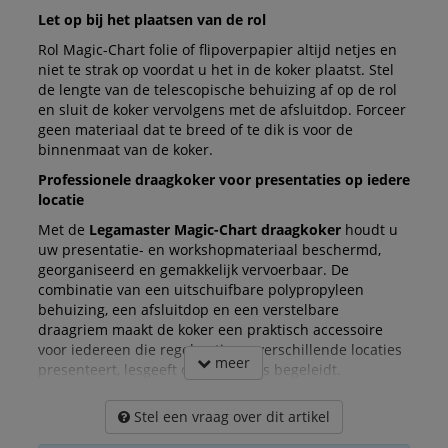
Let op bij het plaatsen van de rol
Rol Magic-Chart folie of flipoverpapier altijd netjes en
niet te strak op voordat u het in de koker plaatst. Stel
de lengte van de telescopische behuizing af op de rol
en sluit de koker vervolgens met de afsluitdop. Forceer
geen materiaal dat te breed of te dik is voor de
binnenmaat van de koker.
Professionele draagkoker voor presentaties op iedere
locatie
Met de
Legamaster Magic-Chart draagkoker
houdt u
uw presentatie- en workshopmateriaal beschermd,
georganiseerd en gemakkelijk vervoerbaar. De
combinatie van een uitschuifbare polypropyleen
behuizing, een afsluitdop en een verstelbare
draagriem maakt de koker een praktisch accessoire
voor iedereen die regelmatig op verschillende locaties
meer
presenteert, lesgeeft of workshops begeleidt.
Stel een vraag over dit artikel