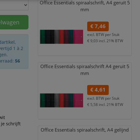
Office Essentials spiraalschrift,
A4 geruit 5
mm
elwagen
€ 7,46
excl. BTW per
Stuk
€ 9,03
incl. 21% BTW
artikel,
rtijd 1 à 2
gen.
orraad:
56
Office Essentials spiraalschrift A4 geruit 5
mm
€ 4,61
excl. BTW per
Stuk
€ 5,58
incl. 21% BTW
wit
je schrijft
Office Essentials spiraalschrift,
A4 gelijnd