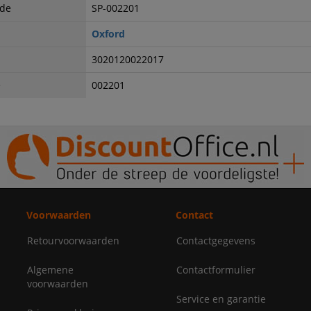
ode
SP-002201
Oxford
3020120022017
e
002201
Voorwaarden
Contact
Retourvoorwaarden
Contactgegevens
Algemene
Contactformulier
voorwaarden
Service en garantie