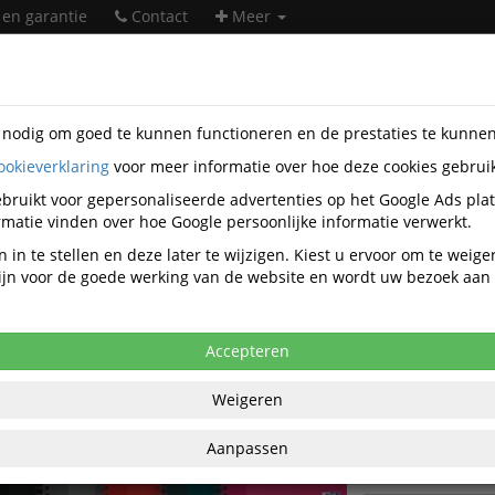
 en garantie
Contact
Meer
s nodig om goed te kunnen functioneren en de prestaties te kunne
ookieverklaring
voor meer informatie over hoe deze cookies gebrui
orartikelen
Papierwaren
Collegeblokken
Oxford
SP-002
bruikt voor gepersonaliseerde advertenties op het Google Ads pla
ffice Essentials spiraalschrift, A5 ger
matie vinden over hoe Google persoonlijke informatie verwerkt.
 in te stellen en deze later te wijzigen. Kiest u ervoor om te weig
anaf aankoop 20 eenheden, zie
prijsoverzicht
 zijn voor de goede werking van de website en wordt uw bezoek aa
98 excl. BTW bij aankoop van minimaal 40
€ 3,
Accepteren
per stuk ex
Weigeren
€ 36,66
per 10
21% B
Aanpassen