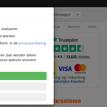
Winkelwagen
Outlet
Nieuw
Merken
Video
n evalueren.
kt worden.
201
tform. In de
privacyverklaring
uit 5 mm
eren, dan worden alleen
Trustscore
4.5
|
13.635
reviews
n onze website anoniem
03
cl. BTW
 stuk incl.
TW
Alternatieven