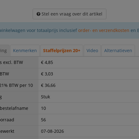
Stel een vraag over dit artikel
winkelwagen voor totaalprijs inclusief
order- en verzendkosten
en 
ing
Kenmerken
Staffelprijzen 20+
Video
Alternatieven
s excl. BTW
€ 4,85
. BTW
€ 3,03
. 21% BTW per 10
€ 36,66
g
Stuk
 bestelafname
10
oorraad
56
gewerkt
07-08-2026