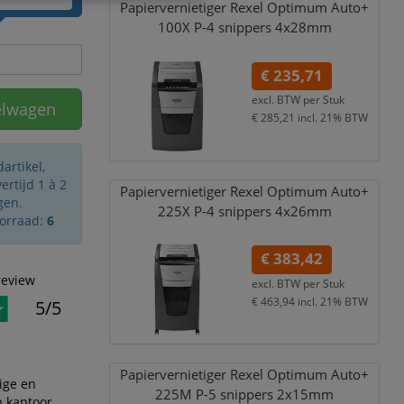
Papiervernietiger Rexel Optimum Auto+
100X P-4 snippers 4x28mm
€ 235,71
excl. BTW per
Stuk
elwagen
€ 285,21
incl. 21% BTW
artikel,
rtijd 1 à 2
Papiervernietiger Rexel Optimum Auto+
gen.
225X P-4 snippers 4x26mm
oorraad:
6
€ 383,42
review
excl. BTW per
Stuk
€ 463,94
incl. 21% BTW
5/5
Papiervernietiger Rexel Optimum Auto+
ige en
225M P-5 snippers 2x15mm
p kantoor.