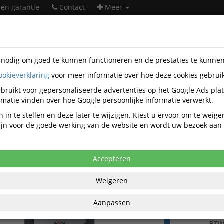
 en garantie
Contact
Meer
s nodig om goed te kunnen functioneren en de prestaties te kunne
ookieverklaring
voor meer informatie over hoe deze cookies gebrui
orapparatuur
Papiervernietigers
Papiervernietiger Automati
35
bruikt voor gepersonaliseerde advertenties op het Google Ads pla
matie vinden over hoe Google persoonlijke informatie verwerkt.
ernietiger Rexel Optimum Auto+ 300X 
 in te stellen en deze later te wijzigen. Kiest u ervoor om te weig
rs 4x26mm
 zijn voor de goede werking van de website en wordt uw bezoek aa
Accepteren
Weigeren
€ 437
per stuk ex
Aanpassen
€ 528,81
per st
BT