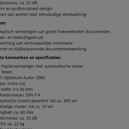
dsniveau: ca. 55 dB
rn en professioneel design
ien van wielen voor eenvoudige verplaatsing
en:
matisch vernietigen van grote hoeveelheden documenten
or- en bedrijfsgebruik
erming van vertrouwelijke informatie
iënte en tijdbesparende documentverwerking
ste kenmerken en specificaties:
 Papiervernietiger met automatische invoer
 Rexel
l: Optimum Auto+ 300X
ype: cross-cut
rootte: 4 x 26 mm
gheidsniveau: DIN P-4
atische invoercapaciteit: tot ca. 300 vel
atige invoer: tot ca. 10 vel
gbak: ca. 60 liter
dsniveau: ca. 55 dB
ht: ca. 22 kg