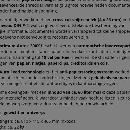
eavanceerde shredder vernietigt u grote hoeveelheden documente
zonder handmatige inspanning.
rvernietiger werkt met een
cross-cut snijtechniek (4 x 26 mm)
en 
sniveau DIN P-4
, wat zorgt voor een uitstekende bescherming van
ijke informatie. Documenten worden versnipperd tot kleine snipper
egevens niet eenvoudig te reconstrueren zijn.
Optimum Auto+ 300X
beschikt over een
automatische invoercapaci
ardoor u complete stapels papier in één keer kunt laten vernietige
kunt u handmatig tot
10 vel per keer
invoeren. De shredder is gesc
tigen van
papier, nietjes, paperclips, creditcards en cd’s
.
Auto Feed technologie
en het
anti-papierstoring systeem
werkt d
utomatisch en zonder onderbrekingen. Met een
geluidsniveau van c
vernietiger relatief stil, wat prettig is in kantooromgevingen.
uime opvangbak met een
inhoud van ca. 60 liter
maakt deze papierv
or intensief gebruik, waardoor u minder vaak hoeft te legen. Het r
ele ontwerp zorgt voor duurzaamheid en betrouwbaarheid.
, gewicht en ontwerp:
ingen: ca. 810 x 415 x 465 mm (hxbxd)
ht: ca. 22 kg