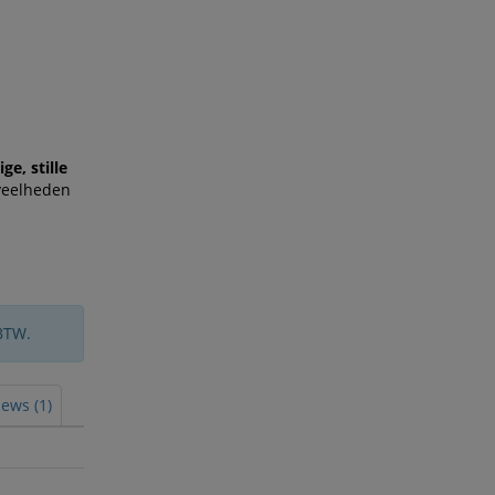
ge, stille
eveelheden
BTW.
ews (1)