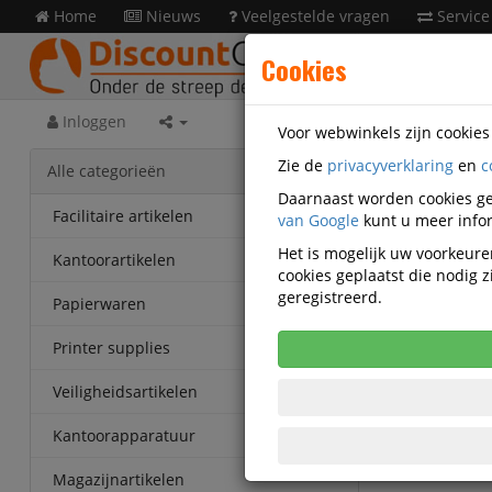
Home
Nieuws
Veelgestelde vragen
Service
Cookies
Inloggen
Voor webwinkels zijn cookie
Zie de
privacyverklaring
en
c
Kanto
Alle categorieën
Q13996
Daarnaast worden cookies ge
Facilitaire artikelen
van Google
kunt u meer infor
Papierv
Het is mogelijk uw voorkeuren
Kantoorartikelen
snippe
cookies geplaatst die nodig
geregistreerd.
Papierwaren
Printer supplies
Veiligheidsartikelen
Kantoorapparatuur
Magazijnartikelen