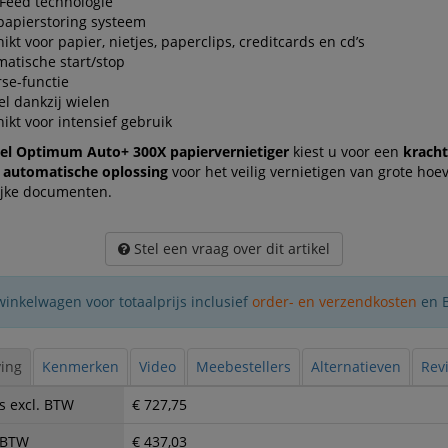
Feed technologie
papierstoring systeem
ikt voor papier, nietjes, paperclips, creditcards en cd’s
atische start/stop
se-functie
l dankzij wielen
ikt voor intensief gebruik
el Optimum Auto+ 300X papiervernietiger
kiest u voor een
krachti
g automatische oplossing
voor het veilig vernietigen van grote ho
ijke documenten.
Stel een vraag over dit artikel
winkelwagen voor totaalprijs inclusief
order- en verzendkosten
en 
ing
Kenmerken
Video
Meebestellers
Alternatieven
Revi
s excl. BTW
€ 727,75
. BTW
€ 437,03