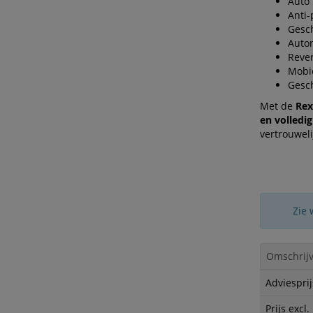
Auto 
Anti-
Gesch
Autom
Rever
Mobie
Gesch
Met de
Rex
en volledi
vertrouwel
Zie 
Omschrijv
Adviesprij
Prijs excl