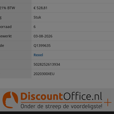
. 21% BTW
€ 528,81
g
Stuk
oorraad
6
gewerkt
03-08-2026
ode
Q1399635
Rexel
5028252613934
e
2020300XEU