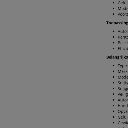
Gelui
Mode
Voorz
Toepassing
Auto
Kanto
Besch
Effic
Belangrijk
Type:
Merk:
Mode
Snijt
Snijg
Veili
Autom
Handm
Opvan
Gelui
Gewic