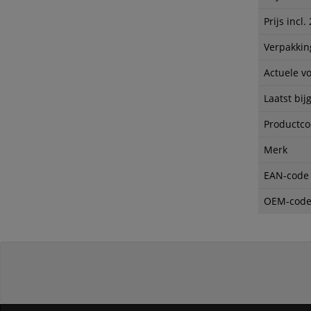
Prijs incl
Verpakkin
Actuele v
Laatst bij
Productc
Merk
EAN-code
OEM-cod