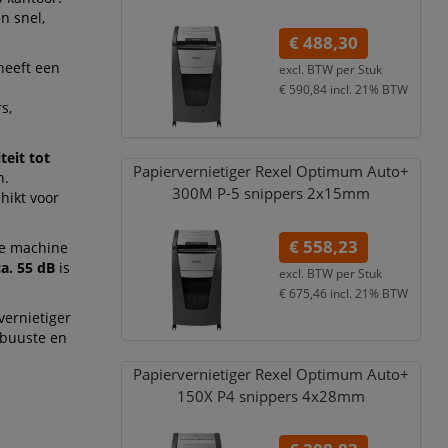
n snel,
€ 488,30
heeft een
excl. BTW per
Stuk
€ 590,84
incl. 21% BTW
s,
teit tot
Papiervernietiger Rexel Optimum Auto+
n.
300M P-5 snippers 2x15mm
hikt voor
€ 558,23
e machine
a. 55 dB
is
excl. BTW per
Stuk
€ 675,46
incl. 21% BTW
ernietiger
obuuste en
Papiervernietiger Rexel Optimum Auto+
150X P4 snippers 4x28mm