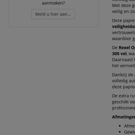
aanmaken?
Met deze g
veilig en 
Meld u hier aan...
Deze papie
veiligheid
vertrouwel
waardoor g
De
Rexel 
300 vel
, wa
Daarnaast 
het vernie
Dankzij de
volledig a
deze papier
De extra r
geschikt vo
profession
Afmetingen
Afmet
Gewic