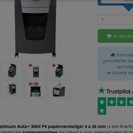
In wink
Voorraad
gemiddelde leve
werkda
Actuele v
1 
ptimum Auto+ 300X P4 papiervernietiger 4 x 26 mm
is een kracht
utomatische
papiervernietiger
die ideaal is voor intensief gebruik o