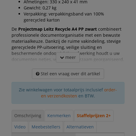
Afmetingen: 330 x 240 x 41 mm
Gewicht: 0,27 kg
Verpakking: verpakkingsband van 100%
gerecycled karton
De
Projectmap Leitz Recycle A4 PP zwart
combineert
professionele documentorganisatie met een bewuste
materiaalkeuze. Dankzij de ruime vakindeling, stevige
gerecyclede PP-uitvoering, veilige sluiting en
beschermende ondoorzichtige afwerking houdt u uw
meer
documenten netjes, veilig en duurzaam georganiseerd.
Stel een vraag over dit artikel
Zie winkelwagen voor totaalprijs inclusief
order-
en verzendkosten
en BTW.
Omschrijving
Kenmerken
Staffelprijzen 2+
Video
Meebestellers
Alternatieven