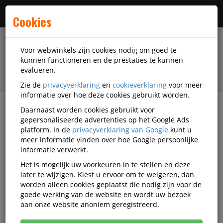
Menu
Cookies
Voor webwinkels zijn cookies nodig om goed te
kunnen functioneren en de prestaties te kunnen
evalueren.
Zie de
privacyverklaring
en
cookieverklaring
voor meer
informatie over hoe deze cookies gebruikt worden.
Daarnaast worden cookies gebruikt voor
filter
gepersonaliseerde advertenties op het Google Ads
platform. In de
privacyverklaring van Google
kunt u
Kantoorartikelen
Mappen
Sorteermappen
meer informatie vinden over hoe Google persoonlijke
Leitz
Q1398113
informatie verwerkt.
Het is mogelijk uw voorkeuren in te stellen en deze
Projectmap Leitz Recycle A4 5 vak
later te wijzigen. Kiest u ervoor om te weigeren, dan
PP zwart
worden alleen cookies geplaatst die nodig zijn voor de
goede werking van de website en wordt uw bezoek
Korting vanaf aankoop 2 eenheden, zie
prijsoverzicht
aan onze website anoniem geregistreerd.
Vanaf € 9,13 excl. BTW bij aankoop van minimaal 13