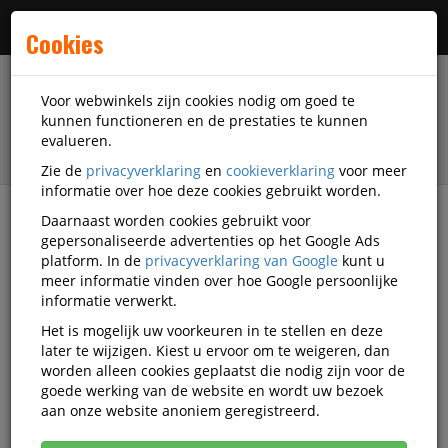
Menu
Cookies
Voor webwinkels zijn cookies nodig om goed te
kunnen functioneren en de prestaties te kunnen
evalueren.
Zie de
privacyverklaring
en
cookieverklaring
voor meer
informatie over hoe deze cookies gebruikt worden.
Daarnaast worden cookies gebruikt voor
filter
gepersonaliseerde advertenties op het Google Ads
platform. In de
privacyverklaring van Google
kunt u
Presentatiemiddelen
Flipovers en accessoires
meer informatie vinden over hoe Google persoonlijke
Flipoverpapier
Quantore
Q920134
informatie verwerkt.
Het is mogelijk uw voorkeuren in te stellen en deze
Quantore Flipoverpapier 65x98cm
later te wijzigen. Kiest u ervoor om te weigeren, dan
Blanco/ruit 80 Gram Fsc
worden alleen cookies geplaatst die nodig zijn voor de
goede werking van de website en wordt uw bezoek
Korting vanaf aankoop 4 eenheden, zie
prijsoverzicht
aan onze website anoniem geregistreerd.
Vanaf € 10,45 excl. BTW bij aankoop van minimaal 12