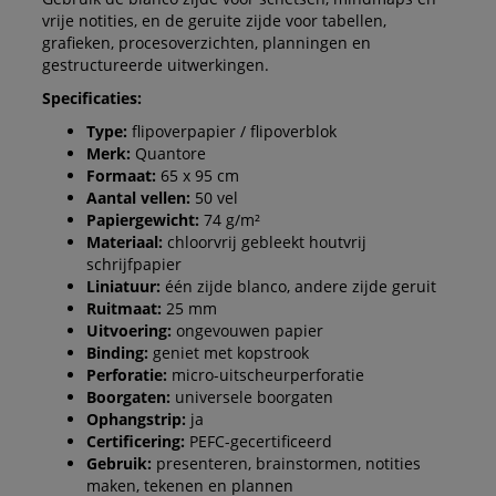
vrije notities, en de geruite zijde voor tabellen,
grafieken, procesoverzichten, planningen en
gestructureerde uitwerkingen.
Specificaties:
Type:
flipoverpapier / flipoverblok
Merk:
Quantore
Formaat:
65 x 95 cm
Aantal vellen:
50 vel
Papiergewicht:
74 g/m²
Materiaal:
chloorvrij gebleekt houtvrij
schrijfpapier
Liniatuur:
één zijde blanco, andere zijde geruit
Ruitmaat:
25 mm
Uitvoering:
ongevouwen papier
Binding:
geniet met kopstrook
Perforatie:
micro-uitscheurperforatie
Boorgaten:
universele boorgaten
Ophangstrip:
ja
Certificering:
PEFC-gecertificeerd
Gebruik:
presenteren, brainstormen, notities
maken, tekenen en plannen