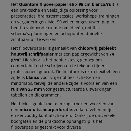
Het
Quantore flipoverpapier 65 x 95 cm blanco/ruit
is
een praktische en veelzijdige oplossing voor
presentaties, brainstormsessies, workshops, trainingen
en vergaderingen. Met 50 vellen ongevouwen papier
heeft u voldoende ruimte om ideeën, notities,
schema’s, planningen en actiepunten duidelijk
zichtbaar uit te werken.
Het flipoverpapier is gemaakt van
chloorvrij gebleekt
houtvrij schrijfpapier
met een papiergewicht van
74
g/m²
. Hierdoor is het papier stevig genoeg om
comfortabel op te schrijven en te tekenen tijdens
professioneel gebruik. De liniatuur is extra flexibel: één
zijde is
blanco
voor vrije notities, schetsen en
mindmaps, terwijl de andere zijde is voorzien van een
ruit van 25 mm
voor gestructureerde uitwerkingen,
tabellen en diagrammen.
Het blok is geniet met een kopstrook en voorzien van
een
micro-uitscheurperforatie
, zodat u vellen netjes
en eenvoudig kunt afscheuren. Dankzij de universele
boorgaten en de praktische ophangstrip is het
flipoverpapier geschikt voor diverse