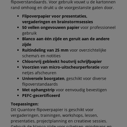
flipoverstandaards. Voor gebruik vouwt u de kartonnen
rand omhoog en drukt u de voorgestanste gaten door.
Flipoverpapier voor presentaties,
vergaderingen en brainstormsessies
50 vellen ongevouwen papier
voor professioneel
gebruik
Blanco aan één zijde en geruit aan de andere
zijde
Ruitindeling van 25 mm
voor overzichtelijke
schema’s en notities
Chloorvrij gebleekt houtvrij schrijfpapier
Voorzien van micro-uitscheurperforatie
voor
netjes afscheuren
Universele boorgaten
, geschikt voor diverse
flipoverstandaards
Met ophangstrip
voor eenvoudig bevestigen
PEFC-gecertificeerd
Toepassingen:
Dit Quantore flipoverpapier is geschikt voor
vergaderingen, trainingen, workshops, lessen,
presentaties, projectplanning en creatieve sessies.
Gebruik de blanco zijde voor schetsen, mindmaps en