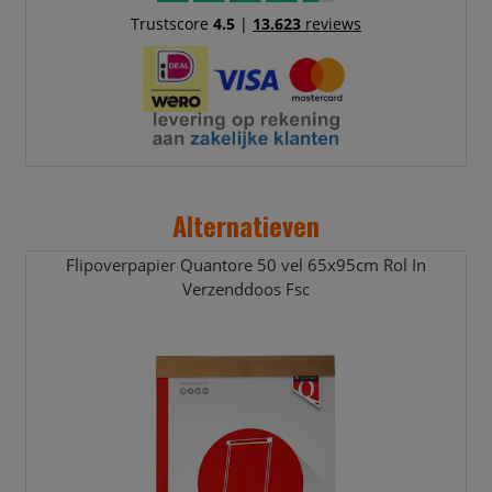
Trustscore
4.5
|
13.623
reviews
Alternatieven
Flipoverpapier Quantore 50 vel 65x95cm Rol In
Verzenddoos Fsc